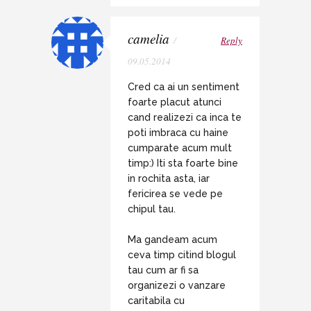
camelia
/
Reply
09.05.2014
Cred ca ai un sentiment
foarte placut atunci
cand realizezi ca inca te
poti imbraca cu haine
cumparate acum mult
timp:) Iti sta foarte bine
in rochita asta, iar
fericirea se vede pe
chipul tau.
Ma gandeam acum
ceva timp citind blogul
tau cum ar fi sa
organizezi o vanzare
caritabila cu