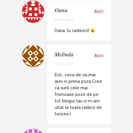
Oana
/
Reply
09.05.2014
Dana, tu radieezi!
Melinda
/
Reply
09.05.2014
Esti….ceva de vis,mai
ales in prima poza.Cred
ca sunt cele mai
frumoase poze de pe
tot blogul tau si m-am
uitat la toate,radiezi de
fericire:)