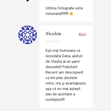
Ultima fotografie este
minunata!!!!!!!!!!
Nicoleta
/
Reply
09.05.2014
Eşti mai frumoasă ca
niciodata Dana, alături
de Vlăduţ ai un şarm
deosebit! Felicitări!
Recent am descoperit
că îmi plac ţinutele
retro, mă şi avantajează,
aşa că eu mai aştept
idei de asortare a
rochiţelor!!!!