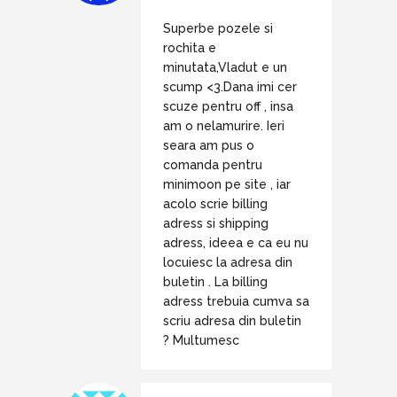
Superbe pozele si
rochita e
minutata,Vladut e un
scump <3.Dana imi cer
scuze pentru off , insa
am o nelamurire. Ieri
seara am pus o
comanda pentru
minimoon pe site , iar
acolo scrie billing
adress si shipping
adress, ideea e ca eu nu
locuiesc la adresa din
buletin . La billing
adress trebuia cumva sa
scriu adresa din buletin
? Multumesc