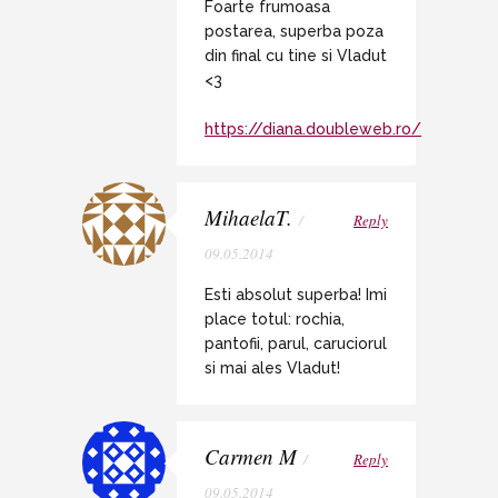
Foarte frumoasa
postarea, superba poza
din final cu tine si Vladut
<3
https://diana.doubleweb.ro/
MihaelaT.
/
Reply
09.05.2014
Esti absolut superba! Imi
place totul: rochia,
pantofii, parul, caruciorul
si mai ales Vladut!
Carmen M
/
Reply
09.05.2014