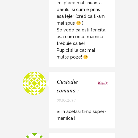
Imi place mult nuanta
parului si cum e prins
asa lejer (cred ca ti-am
mai spus
)
Se vede ca esti fericita,
asa cum orice mamica
trebuie sa fie!
Pupici si la cat mai
multe poze!
Custodie
Reply
comuna
/
08.05.2014
Si in acelasi timp super-
mamica !