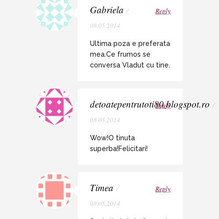
Gabriela
/
Reply
08.05.2014
Ultima poza e preferata
mea.Ce frumos se
conversa Vladut cu tine.
detoatepentrutoti80.blogspot.ro
Reply
/
08.05.2014
Wow!O tinuta
superba!Felicitari!
Timea
/
Reply
08.05.2014