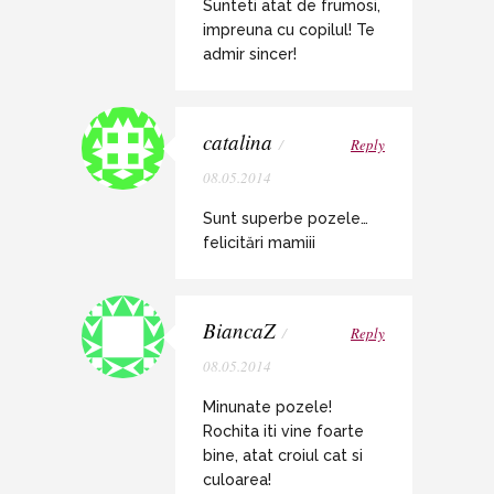
Sunteti atat de frumosi,
impreuna cu copilul! Te
admir sincer!
catalina
/
Reply
08.05.2014
Sunt superbe pozele…
felicitări mamiii
BiancaZ
/
Reply
08.05.2014
Minunate pozele!
Rochita iti vine foarte
bine, atat croiul cat si
culoarea!