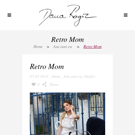
Retro Mom
Home
>
Asa sunt eu
>
Retro Mom
Retro Mom
07.05.2014
,
Dana
,
Asa sunt eu
,
Outfits
0
Share