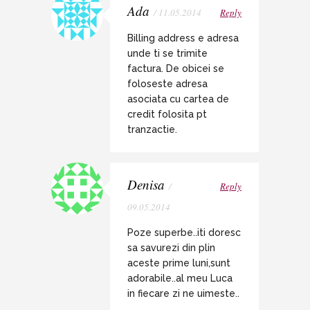
Ada
/ 11.05.2014
Reply
Billing address e adresa
unde ti se trimite
factura. De obicei se
foloseste adresa
asociata cu cartea de
credit folosita pt
tranzactie.
Denisa
/
Reply
09.05.2014
Poze superbe..iti doresc
sa savurezi din plin
aceste prime luni,sunt
adorabile..al meu Luca
in fiecare zi ne uimeste..