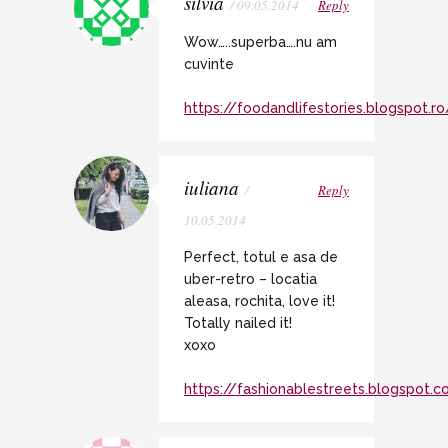
silvia
/ 09.05.2014
Reply
Wow…..superba….nu am
cuvinte
https://foodandlifestories.blogspot.ro
iuliana
/
Reply
10.05.2014
Perfect, totul e asa de
uber-retro – locatia
aleasa, rochita, love it!
Totally nailed it!
xoxo
https://fashionablestreets.blogspot.