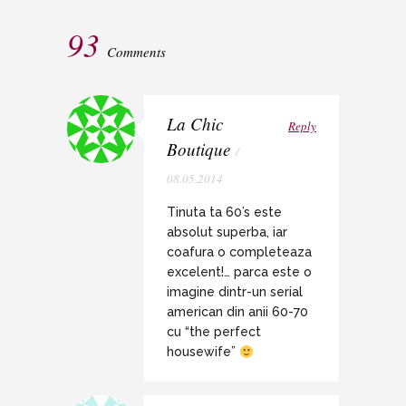
93
Comments
La Chic
Reply
Boutique
/
08.05.2014
Tinuta ta 60’s este
absolut superba, iar
coafura o completeaza
excelent!… parca este o
imagine dintr-un serial
american din anii 60-70
cu “the perfect
housewife”