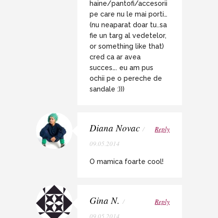
haine/pantofi/accesorii
pe care nu le mai porti…
(nu neaparat doar tu..sa
fie un targ al vedetelor,
or something like that)
cred ca ar avea
succes…. eu am pus
ochii pe o pereche de
sandale :)))
Diana Novac
/
Reply
09.05.2014
O mamica foarte cool!
Gina N.
/
Reply
09.05.2014