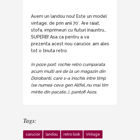
Avem un landou nou! Este un model
vintage, de prin anii 70′. Are raiat,
stofa, imprimeuri cu fluturi inauntru…
SUPERB! Asa ca pentru a va
prezenta acest nou carucior, am ales
tot o tinuta retro.
In poze port: rochie retro cumparata
acum multi ani de la un magazin din
Dorobanti, care s-a inschis intre timp
(se numea ceva gen Altfel..nu mai tim
minte din pacate…), pantofi Asos.
Tags:
carucior
landou
retro look
Vintage