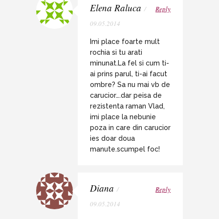
Elena Raluca
/
Reply
09.05.2014
Imi place foarte mult
rochia si tu arati
minunat.La fel si cum ti-
ai prins parul, ti-ai facut
ombre? Sa nu mai vb de
carucior….dar peisa de
rezistenta raman Vlad,
imi place la nebunie
poza in care din carucior
ies doar doua
manute.scumpel foc!
Diana
/
Reply
09.05.2014