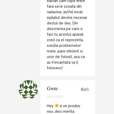
batran cam rupe firele
fara sa le scoata din
radacina, astfel incat
epilatul devine necesar
destul de des. Din
descrierea pe care o
faci tu acestui aparat,
cred ca el reprezinta
solutia problemelor
mele, pare eficient si
usor de folosit, asa ca
as fi incantata sa il
folosesc!
Greta
/
Reply
29.05.2014
Hey
e un produs
nou..deci merita