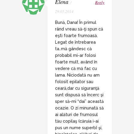
Elena
/
Reply
29.05.2014
Bună, Dana! În primul
rând vreau să-ţi spun că
eşti foarte frumoasă.
Legat de întrebarea
ta..mă gândesc că
probabil mi-ar folosi
foarte mult, având în
vedere că mă fac cu
lama. Niciodată nu am
folosit epilator sau
ceară,dar cu siguranţă
sunt dispusă să încerc şi
sper să-mi “dai” această
ocazie. O zi minunată să
ai alături de frumosul
tău copilaş (căruia i-ai
pus un nume superb) şi,