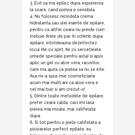
Evit sa ma epilez dupa expunerea
la soare, cand pielea e sensibila.
Nu folosesc niciodata crema
hidratanta sau ulei inainte de epilare,
pentru ca altfel ceara nu prinde cum
trebuie firele de par. In schimb dupa
epilare, intotdeauna dezinfectez
locul (fie cu spirt, fie cu servetelele
umede speciale pentru asta) si apoi
aplic un gel cu aloe vera, racoritor,
care ma ajuta ca pielea sa nu se irite.
Asa mi-a spus mie cosmeticiana
acum mai multi ani ca aloe vera e
cel mai bun si am crezut-o!
Dintre toate metodele de epilare,
prefer ceara calda, caci imi lasa
pielea mai moale, mai catifelata
dupa.
Si tot pentru o piele catifelata a
picioarelor perfect epilate, eu