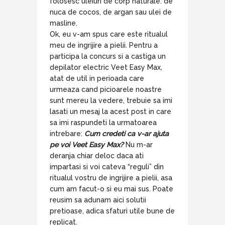
folosesc uleiuri de corp naturale: de
nuca de cocos, de argan sau ulei de
masline.
Ok, eu v-am spus care este ritualul
meu de ingrijire a pielii. Pentru a
participa la concurs si a castiga un
depilator electric Veet Easy Max,
atat de util in perioada care
urmeaza cand picioarele noastre
sunt mereu la vedere, trebuie sa imi
lasati un mesaj la acest post in care
sa imi raspundeti la urmatoarea
intrebare:
Cum credeti ca v-ar ajuta
pe voi Veet Easy Max?
Nu m-ar
deranja chiar deloc daca ati
impartasi si voi cateva “reguli” din
ritualul vostru de ingrijire a pielii, asa
cum am facut-o si eu mai sus. Poate
reusim sa adunam aici solutii
pretioase, adica sfaturi utile bune de
replicat.