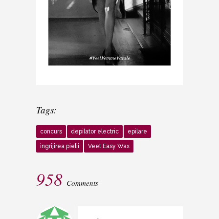
Tags:
concurs
depilator electric
epilare
ingrijirea pielii
Veet Easy Wax
958
Comments