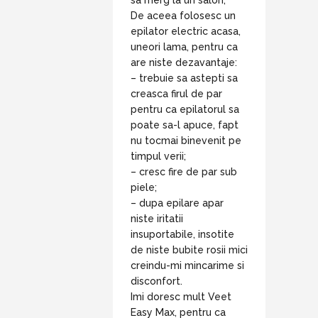
De aceea folosesc un
epilator electric acasa,
uneori lama, pentru ca
are niste dezavantaje:
– trebuie sa astepti sa
creasca firul de par
pentru ca epilatorul sa
poate sa-l apuce, fapt
nu tocmai binevenit pe
timpul verii;
– cresc fire de par sub
piele;
– dupa epilare apar
niste iritatii
insuportabile, insotite
de niste bubite rosii mici
creindu-mi mincarime si
disconfort.
Imi doresc mult Veet
Easy Max, pentru ca