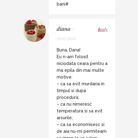
bani#
diana
/
Reply
29.05.2014
Buna, Dana!
Eu n-am folosit
niciodata ceara pentru a
ma epila din mai multe
motive:
– ca sa evit murdaria in
timpul si dupa
procedura;
– ca nu nimeresc
temperatura si sa evit
arsurile;
– ca sa economisesc si
de aia nu-mi permiteam
sa merg la un salon;