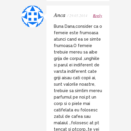
Anca
/ 29.05.2014
Reply
Buna Dana,consider ca o
femeie este frumoasa
atunci cand ea se simte
frumoasa.O femeie
trebuie mereu sa aibe
grija de corpul ,unghiile
si parul ei indiferent de
varsta indiferent cate
griji aisau cati copii ai,
sunt valorile noastre,
trebuie sa simtim mereu
parfumul pe noi.pt un
corp si o piele mai
catifelata eu folosesc
zatul de cafea sau
malaiul …folosesc at pt
tencat si ptcorp…te vei