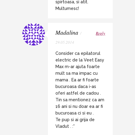
spirtoasa, si atit.
Multumesc!
Madalina
/
Reply
29.05.2014
Consider ca epilatorul
electric de la Veet Easy
Max m-ar ajuta foarte
mult sa ma impac cu
mama . Ea ar fi foarte
bucuroasa daca i-as
oferi astfel de cadou .
Tin sa mentionez ca am
16 ani si nu doar ea ar fi
bucuroasa ci si eu .
Te pup si ai grija de
Vladut . :*