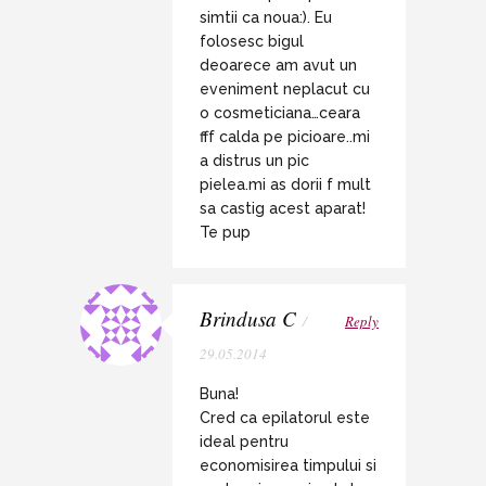
simtii ca noua:). Eu
folosesc bigul
deoarece am avut un
eveniment neplacut cu
o cosmeticiana…ceara
fff calda pe picioare..mi
a distrus un pic
pielea.mi as dorii f mult
sa castig acest aparat!
Te pup
Brindusa C
/
Reply
29.05.2014
Buna!
Cred ca epilatorul este
ideal pentru
economisirea timpului si