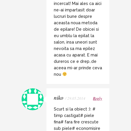
incercat! Mai ales ca aici
ne-ai impartasit doar
lucruri bune despre
aceasta noua metoda
de epilare! De obicei si
eu umblu la epilat la
salon, insa uneori sunt
nevoita sa ma epilez
acasa cu aparat. E mai
dureros ce e drep..de
aceea mi-ar prinde ceva
nou
niko
/ 29.05.2014
Reply
Scurt si la obiect :): #
timp castigat# piele
fina# fara fire crescute
sub piele# economisire