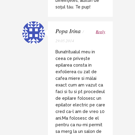
bineînţeles, alături de
soţul tău. Te pup!
Popa Irina
/
Reply
29.05.2014
Buna!ritualul meu in
ceea ce privește
epilarea consta in
exfolierea cu zat de
cafea miere si mălai
exact cum am vazut ca
faci si tu si pt procedeul
de epilare folosesc un
epilator electric pe care
cred ca-l am de vreo 10
ani.Ma folosesc de el
pentru ca nu-mi permit
sa merg la un salon de