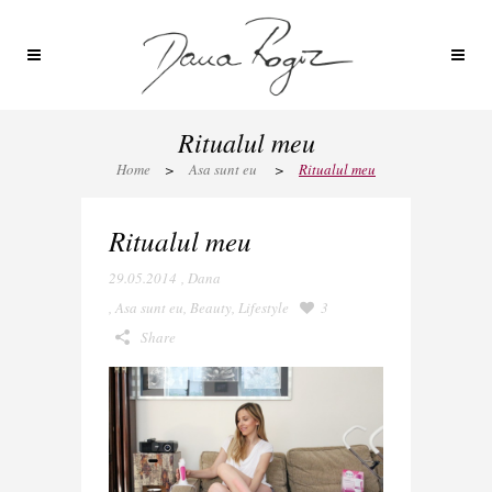
Ritualul meu
Home
>
Asa sunt eu
>
Ritualul meu
Ritualul meu
29.05.2014
,
Dana
,
Asa sunt eu
,
Beauty
,
Lifestyle
3
Share