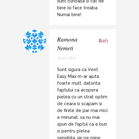
sunt curioasa si cat de
bine isi face treaba.
Numai bine!
Ramona
Reply
Nemeti
/
29.05.2014
Sunt sigura ca Veet
Easy Max m-ar ajuta
foarte mult, datorita
faptului ca acopera
pielea cu un strat optim
de ceara si scapam si
de firele de par mai mici
e minunat, sa nu mai
spun de faptul ca e bun
si pentru pielea
sensibila, iar pe mine