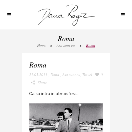
Roma
Home
>
Asa sunt eu
>
Roma
Roma
21.05.2011
,
Dana
,
Asa sunt eu
,
Travel
0
Share
Ca sa intru in atmosfera…