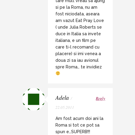
tare mult vreau sa ajung
si pe la Roma, nu am
fost niciodata, aseara
am vazut Eat Pray Love
( unde Julia Roberts se
duce in Italia sa invete
italiana, e un film pe
care ti-l recomand cu
placere) si imi venea a
doua zi sa iau avionul
spre Roma… te invidiez
Adela
/
Reply
22.05.2011
Am fost acum doi ani la
Roma si tot ce pot sa
spun e…SUPERB!!!