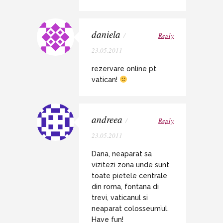
daniela
/
Reply
23.05.2011
rezervare online pt
vatican!
andreea
/
Reply
23.05.2011
Dana, neaparat sa
vizitezi zona unde sunt
toate pietele centrale
din roma, fontana di
trevi, vaticanul si
neaparat colosseum’ul.
Have fun!