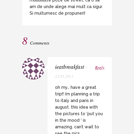
muuuuulte poze de street, ca o sa
am de unde alege mai mult ca sigur.
Si multumesc de propuneri!
8
Comments
ieatbreakfast
/
Reply
22.05.2011
oh my… have a great
trip!! i’m planning a trip
to italy and paris in
august. this idea with
the pictures to ‘put you
in the mood ‘ is
amazing. can’t wait to
see the pics.