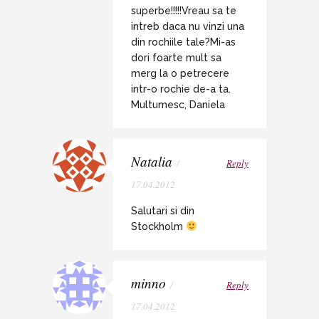
superbe!!!!!Vreau sa te
intreb daca nu vinzi una
din rochiile tale?Mi-as
dori foarte mult sa
merg la o petrecere
intr-o rochie de-a ta.
Multumesc, Daniela
Natalia
/
Reply
17.04.2012
Salutari si din
Stockholm
minno
/
Reply
17.04.2012