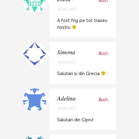
18.04.2012
A fost frig pe tot traseu
nostru
Simona
/
Reply
18.04.2012
Salutari si din Grecia
Adelina
/
Reply
18.04.2012
Salutari din Cipru!