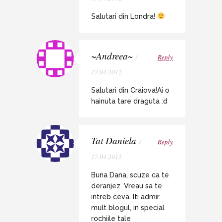
Salutari din Londra!
~Andreea~
/
Reply
17.04.2012
Salutari din Craiova!Ai o
hainuta tare draguta :d
Tat Daniela
/
Reply
17.04.2012
Buna Dana, scuze ca te
deranjez. Vreau sa te
intreb ceva. Iti admir
mult blogul, in special
rochiile tale