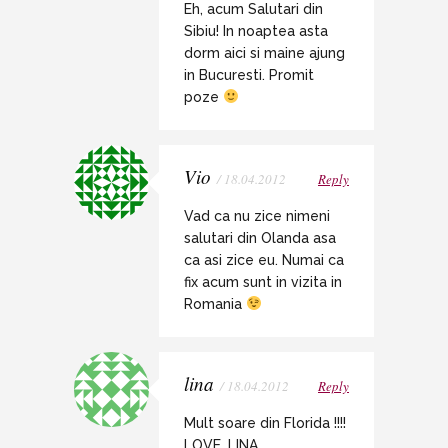
Eh, acum Salutari din
Sibiu! In noaptea asta
dorm aici si maine ajung
in Bucuresti. Promit
poze
Vio
/ 18.04.2012
Reply
Vad ca nu zice nimeni
salutari din Olanda asa
ca asi zice eu. Numai ca
fix acum sunt in vizita in
Romania
lina
/ 18.04.2012
Reply
Mult soare din Florida !!!!
LOVE, LINA