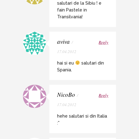
salutari de la Sibiu ! e
fain Pastele in
Transilvania!
aviva
/
Reply
17.04.2012
hai si eu
salutari din
Spania.
NicoBo
/
Reply
17.04.2012
hehe salutari si din Italia
:*