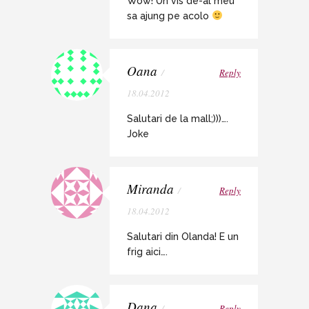
Wow! Un vis de-al meu
sa ajung pe acolo
Oana
/
Reply
18.04.2012
Salutari de la mall;)))….
Joke
Miranda
/
Reply
18.04.2012
Salutari din Olanda! E un
frig aici….
Dana
/
Reply