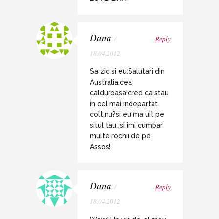
Dana
/
Reply
18.04.2012
Sa zic si eu:Salutari din
Australia,cea
calduroasa!cred ca stau
in cel mai indepartat
colt,nu?si eu ma uit pe
situl tau…si imi cumpar
multe rochii de pe
Assos!
Dana
/
Reply
18.04.2012