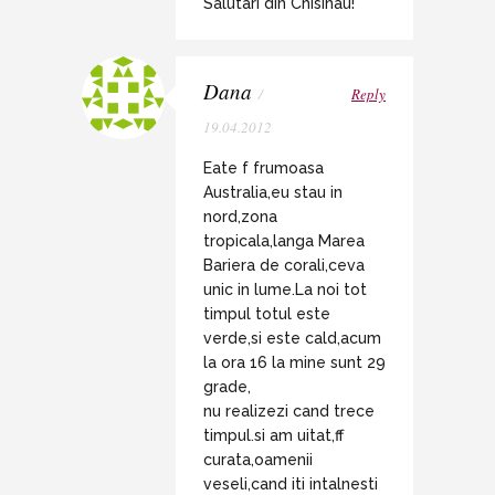
Salutari din Chisinau!
Dana
/
Reply
19.04.2012
Eate f frumoasa
Australia,eu stau in
nord,zona
tropicala,langa Marea
Bariera de corali,ceva
unic in lume.La noi tot
timpul totul este
verde,si este cald,acum
la ora 16 la mine sunt 29
grade,
nu realizezi cand trece
timpul.si am uitat,ff
curata,oamenii
veseli,cand iti intalnesti