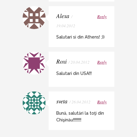
Alexa
/
Reply
19.04.2012
Salutari si din Athens! ;))
Roxi
/ 20.04.2012
Reply
Salutari din USA!!!
sveta
/ 26.04.2012
Reply
Bună, salutări la toţi din
Chişinău!!!!!!!!!