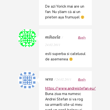
De azi Yorick mai are un
fan. Nu știam că ai un
prieten așa frumușel
mihaela
/
Reply
24.02.2011
esti superba si catelusul
de asemenea
vera
/ 24.02.2011
Reply
https://www.andreistefan.eu/
Buna ziua ma numesc
Andrei Stefan si va rog
sa urmariti site-ul meu