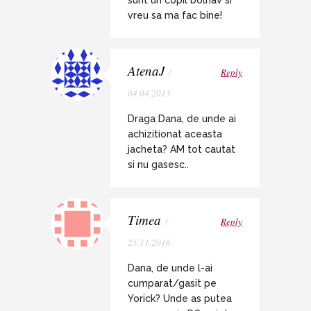
sunt un copil bolnav si
vreu sa ma fac bine!
AtenaJ
/
Reply
04.04.2013
Draga Dana, de unde ai
achizitionat aceasta
jacheta? AM tot cautat
si nu gasesc..
Timea
/
Reply
25.11.2016
Dana, de unde l-ai
cumparat/gasit pe
Yorick? Unde as putea