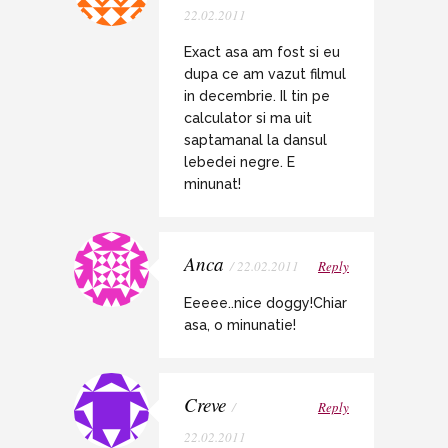
22.02.2011
Exact asa am fost si eu
dupa ce am vazut filmul
in decembrie. Il tin pe
calculator si ma uit
saptamanal la dansul
lebedei negre. E
minunat!
Anca
/ 22.02.2011
Reply
Eeeee..nice doggy!Chiar
asa, o minunatie!
Creve
/
Reply
22.02.2011