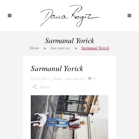
Sarmanul Yorick
Home
>
Asa sunt eu
>
Sarmanul Yorick
Sarmanul Yorick
21.02.2011
,
Dana
,
Asa sunt eu
0
Share