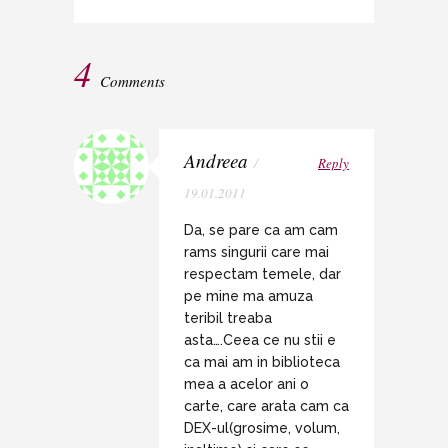
4
Comments
Andreea
/
Reply
19.01.2011
Da, se pare ca am cam
rams singurii care mai
respectam temele, dar
pe mine ma amuza
teribil treaba
asta….Ceea ce nu stii e
ca mai am in biblioteca
mea a acelor ani o
carte, care arata cam ca
DEX-ul(grosime, volum,