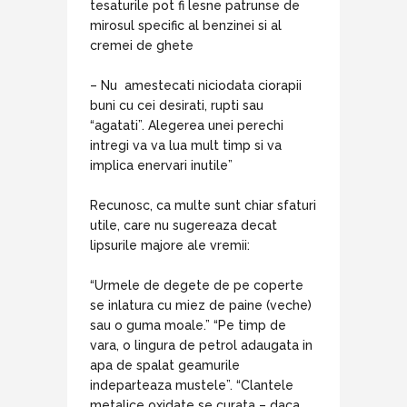
tesaturile pot fi lesne patrunse de
mirosul specific al benzinei si al
cremei de ghete
– Nu amestecati niciodata ciorapii
buni cu cei desirati, rupti sau
“agatati”. Alegerea unei perechi
intregi va va lua mult timp si va
implica enervari inutile”
Recunosc, ca multe sunt chiar sfaturi
utile, care nu sugereaza decat
lipsurile majore ale vremii:
“Urmele de degete de pe coperte
se inlatura cu miez de paine (veche)
sau o guma moale.” “Pe timp de
vara, o lingura de petrol adaugata in
apa de spalat geamurile
indeparteaza mustele”. “Clantele
metalice oxidate se curata – daca