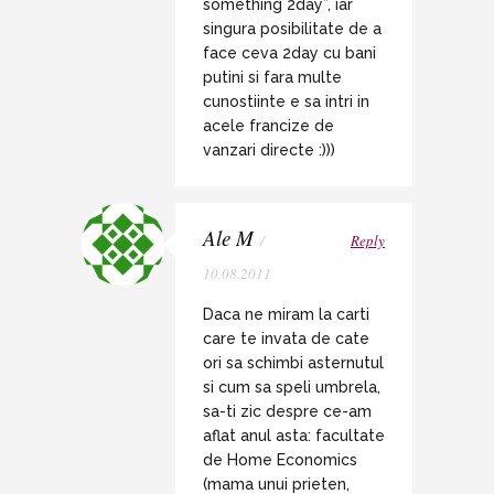
something 2day”, iar
singura posibilitate de a
face ceva 2day cu bani
putini si fara multe
cunostiinte e sa intri in
acele francize de
vanzari directe :)))
Ale M
/
Reply
10.08.2011
Daca ne miram la carti
care te invata de cate
ori sa schimbi asternutul
si cum sa speli umbrela,
sa-ti zic despre ce-am
aflat anul asta: facultate
de Home Economics
(mama unui prieten,