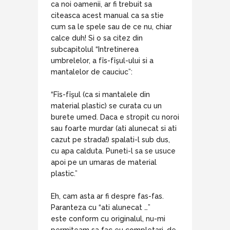
ca noi oamenii, ar fi trebuit sa
citeasca acest manual ca sa stie
cum sa le spele sau de ce nu, chiar
calce duh! Si o sa citez din
subcapitolul “Intretinerea
umbrelelor, a fîs-fîşul-ului si a
mantalelor de cauciuc”:
“Fîs-fîşul (ca si mantalele din
material plastic) se curata cu un
burete umed. Daca e stropit cu noroi
sau foarte murdar (ati alunecat si ati
cazut pe strada!) spalati-l sub dus,
cu apa calduta. Puneti-l sa se usuce
apoi pe un umaras de material
plastic.”
Eh, cam asta ar fi despre fas-fas.
Paranteza cu “ati alunecat …”
este conform cu originalul, nu-mi