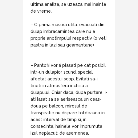
ultima analiza, se uzeaza mai inainte
de vreme.
– O prima masura utila: evacuati din
dulap imbracamintea care nu e
proprie anotimpului respectiv (o veti
pastra in lazi sau geamantane)
……………………
– Pantofii vor fi plasati pe cat posibil
intr-un dulapior scund, special
afectat acestui scop. Evitati sa-i
tineti in atmosfera inchisa a
dulapului. Chiar daca, dupa purtare, i-
ati lasat sa se aeriseasca un ceas-
doua pe balcon, mirosul de
transpiratie nu dispare totdeauna in
acest interval de timp si, in
consecinta, hainele vor imprumuta
izul neplacut; de asemenea,