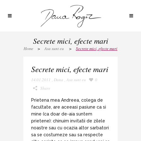
Secrete mici, efecte mari
Home
>
Asa sunt eu
>
Secrete mici, efecte mari
Secrete mici, efecte mari
14.01.2011
,
Dana
,
Asa sunt eu
0
Share
Prietena mea Andreea, colega de
facultate, are aceeasi pasiune ca si
mine (ca doar de-aia suntem
prietene): chinuim invitatii de zilele
noastre sau cu ocazia altor sarbatori
sa se costumeze sau sa respecte