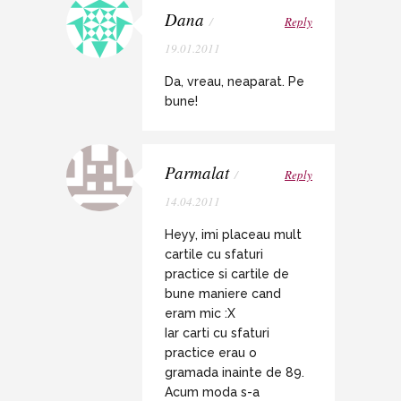
Dana
/
Reply
19.01.2011
Da, vreau, neaparat. Pe
bune!
Parmalat
/
Reply
14.04.2011
Heyy, imi placeau mult
cartile cu sfaturi
practice si cartile de
bune maniere cand
eram mic :X
Iar carti cu sfaturi
practice erau o
gramada inainte de 89.
Acum moda s-a