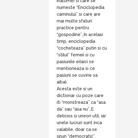
inaltime) si care se
numeste “Enciclopedia
caminului” si care are
mai multe sfaturi
practice pentru
“gospodine”…In acelasi
timp, enciclopedia
“cocheteaza” putin si cu
“stilul” femeii si cu
pasiunile ei(aici se
mentioneaza si ce
pasiuni se cuvine sa
aiba).
Acesta este si un
dictionar cu poze care
iti “monstreaza” ca “asa
da” sau “asa nu”…E
delicios si uneori util; iar
unele lucruri sunt inca
valabile, doar ca se
spun “democratic”.