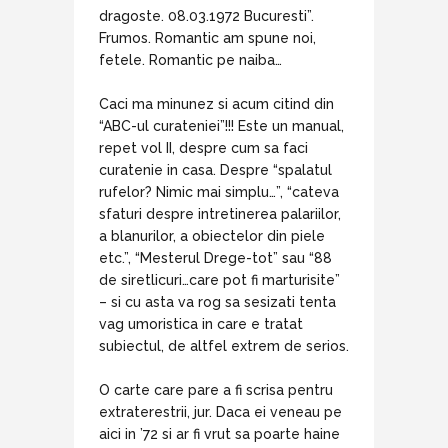
dragoste. 08.03.1972 Bucuresti”.
Frumos. Romantic am spune noi,
fetele. Romantic pe naiba…
Caci ma minunez si acum citind din
“ABC-ul curateniei”!!! Este un manual,
repet vol II, despre cum sa faci
curatenie in casa. Despre “spalatul
rufelor? Nimic mai simplu…”, “cateva
sfaturi despre intretinerea palariilor,
a blanurilor, a obiectelor din piele
etc.”, “Mesterul Drege-tot” sau “88
de siretlicuri…care pot fi marturisite”
– si cu asta va rog sa sesizati tenta
vag umoristica in care e tratat
subiectul, de altfel extrem de serios.
O carte care pare a fi scrisa pentru
extraterestrii, jur. Daca ei veneau pe
aici in ’72 si ar fi vrut sa poarte haine