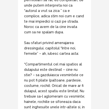
permiteam sa fac eu completari, de
unde putem interpreta noi ca
“autorul a vrut sa zica ” ca e
complice, adica stim noi cum e cand
te mai impiedici si cazi pe strada.
Noroc ca avem de la cine invata
cum sa ne spalam dupa.
Sau sfaturi privind amenajarea
dressingului, capitolul “Intre noi,
femeile” – ah, iubesc cartea asta:
“Compartimentul cel mai spatios al
dulapului este destinat – cine nu
stie? – sa gazduiasca vesmintele ce
nu pot fi pliate (paltoane, pardesie,
costume, rochii). Oricat de mare ar fi
dulapul, acest spatiu este limitat. Nu
trebuie sa-l aglomeram cu vesminte;
hainele, rochiile se sifoneaza daca
sunt inghesuite unele intr-altele si, in