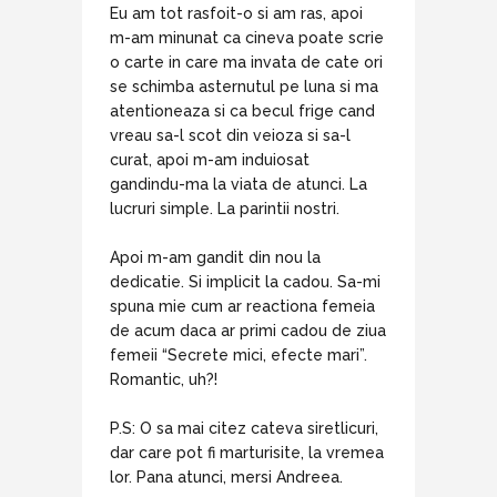
Eu am tot rasfoit-o si am ras, apoi
m-am minunat ca cineva poate scrie
o carte in care ma invata de cate ori
se schimba asternutul pe luna si ma
atentioneaza si ca becul frige cand
vreau sa-l scot din veioza si sa-l
curat, apoi m-am induiosat
gandindu-ma la viata de atunci. La
lucruri simple. La parintii nostri.
Apoi m-am gandit din nou la
dedicatie. Si implicit la cadou. Sa-mi
spuna mie cum ar reactiona femeia
de acum daca ar primi cadou de ziua
femeii “Secrete mici, efecte mari”.
Romantic, uh?!
P.S: O sa mai citez cateva siretlicuri,
dar care pot fi marturisite, la vremea
lor. Pana atunci, mersi Andreea.