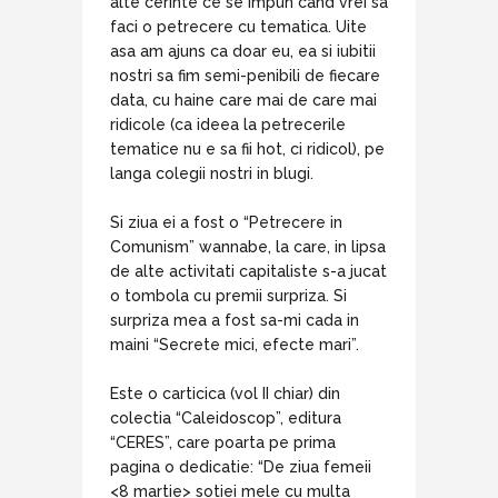
alte cerinte ce se impun cand vrei sa
faci o petrecere cu tematica. Uite
asa am ajuns ca doar eu, ea si iubitii
nostri sa fim semi-penibili de fiecare
data, cu haine care mai de care mai
ridicole (ca ideea la petrecerile
tematice nu e sa fii hot, ci ridicol), pe
langa colegii nostri in blugi.
Si ziua ei a fost o “Petrecere in
Comunism” wannabe, la care, in lipsa
de alte activitati capitaliste s-a jucat
o tombola cu premii surpriza. Si
surpriza mea a fost sa-mi cada in
maini “Secrete mici, efecte mari”.
Este o carticica (vol II chiar) din
colectia “Caleidoscop”, editura
“CERES”, care poarta pe prima
pagina o dedicatie: “De ziua femeii
<8 martie> sotiei mele cu multa