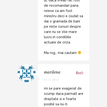
ul, daca vreau fac rost
de recomandari pana
reiese ca am fost
ministru deci e ciudat sa
dai o gramada de bani
pe niste cursuri despre
care nu se stie mare
lucru in conditiile
actuale de criza.
Ma rog… mai cautam
marilena
/
Reply
15.11.2011
mi se pare exagerat de
scump daca parmalt are
dreptate si e foarte
posibil sa nu-ti