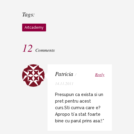
Tags:
Artcademy
12
Comments
Patricia
/
Reply
14.11.2011
Presupun ca exista si un
pret pentru acest
curs.Sti cumva care e?
Apropo ti`a stat foarte
bine cu parul prins asa.!:*