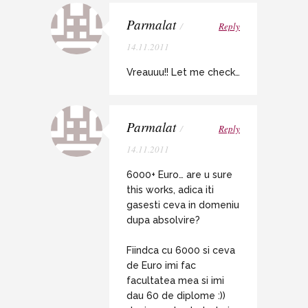
Parmalat
/
Reply
14.11.2011
Vreauuu!! Let me check…
Parmalat
/
Reply
14.11.2011
6000+ Euro… are u sure
this works, adica iti
gasesti ceva in domeniu
dupa absolvire?
Fiindca cu 6000 si ceva
de Euro imi fac
facultatea mea si imi
dau 60 de diplome :))