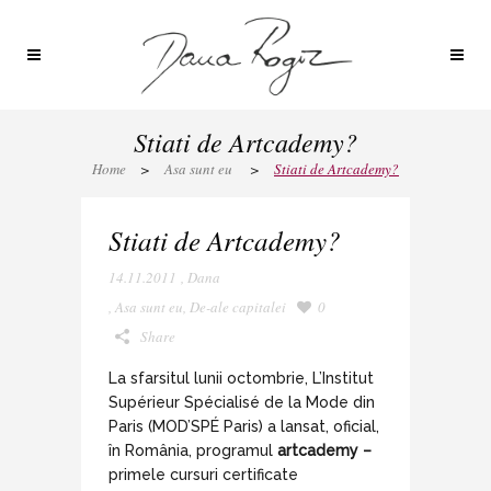
Stiati de Artcademy?
Home
>
Asa sunt eu
>
Stiati de Artcademy?
Stiati de Artcademy?
14.11.2011
,
Dana
,
Asa sunt eu
,
De-ale capitalei
0
Share
La sfarsitul lunii octombrie, L’Institut
Supérieur Spécialisé de la Mode din
Paris (MOD’SPÉ Paris) a lansat, oficial,
în România, programul
artcademy –
primele cursuri certificate