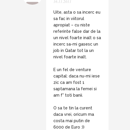
16.11.2011
Uite, asta o sa incerc eu
sa fac in viitorul
apropiat – cu niste
referinte false dar de la
un nivel foarte inalt o sa
incerc sa-mi gasesc un
job in Qatar tot la un
nivel foarte inalt.
E un fel de venture
capital: daca nu-mi iese
zic ca am fost 1
saptamana la femei si
am f* toti banii.
O sa te tin la curent
daca vrei, oricum ma
costa mai putin de
6000 de Euro :))