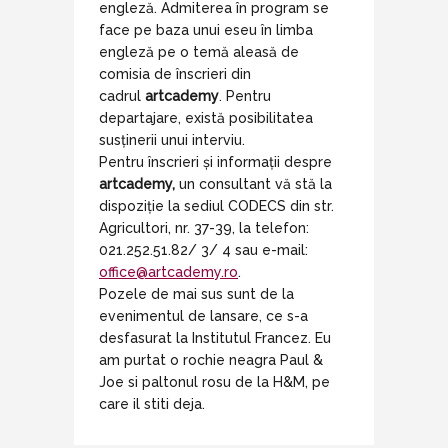
engleză. Admiterea în program se
face pe baza unui eseu în limba
engleză pe o temă aleasă de
comisia de înscrieri din
cadrul
artcademy
. Pentru
departajare, există posibilitatea
susținerii unui interviu.
Pentru înscrieri și informații despre
artcademy,
un consultant vă stă la
dispoziție la sediul CODECS din str.
Agricultori, nr. 37-39, la telefon:
021.252.51.82/ 3/ 4 sau e-mail:
office@artcademy.ro
.
Pozele de mai sus sunt de la
evenimentul de lansare, ce s-a
desfasurat la Institutul Francez. Eu
am purtat o rochie neagra Paul &
Joe si paltonul rosu de la H&M, pe
care il stiti deja.