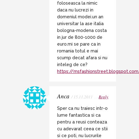
foloseasca la nimic
daca nu lucrezi in
domeniul modei.un an
universitar la ase italia
bologna-modena costa
in jur de 800-1000 de
euro.mi se pare ca in
romania totul e mai
scump decat afara si nu
inteleg de ce?
https://msfashionstreet.blogspot.com
Anca
/ 15.11.2011
Reply
Sper ca nu traiesc intr-o
lume fantastica si ca
pentru a reusi conteaza
cu adevarat ceea ce stii
si ce poti, nu lucrurile