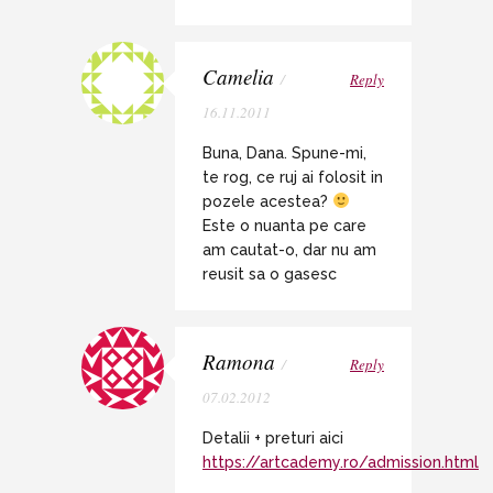
Camelia
/
Reply
16.11.2011
Buna, Dana. Spune-mi,
te rog, ce ruj ai folosit in
pozele acestea?
Este o nuanta pe care
am cautat-o, dar nu am
reusit sa o gasesc
Ramona
/
Reply
07.02.2012
Detalii + preturi aici
https://artcademy.ro/admission.html