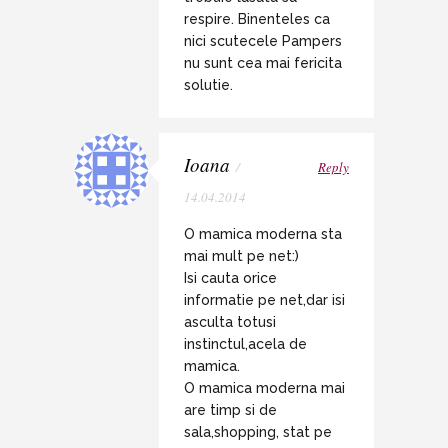
respire. Binenteles ca
nici scutecele Pampers
nu sunt cea mai fericita
solutie.
Ioana
/
Reply
14.04.2014
O mamica moderna sta
mai mult pe net:)
Isi cauta orice
informatie pe net,dar isi
asculta totusi
instinctul,acela de
mamica.
O mamica moderna mai
are timp si de
sala,shopping, stat pe