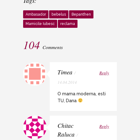
Tags:
Ambasador
bebelus
Bepanthen
Mamicile Iubesc
reclama
104
Comments
Timea
/
Reply
14.04.2014
O mama moderna, esti
TU, Dana
Chitac
Reply
Raluca
/