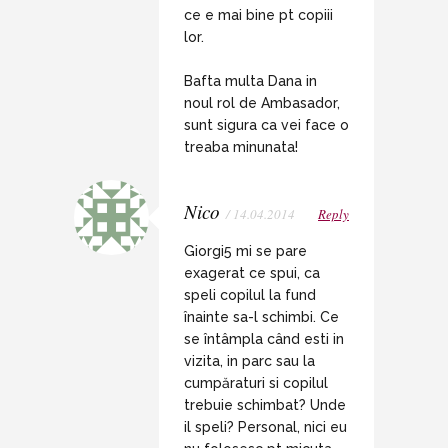
ce e mai bine pt copiii
lor.
Bafta multa Dana in
noul rol de Ambasador,
sunt sigura ca vei face o
treaba minunata!
Nico
/ 14.04.2014
Reply
Giorgi5 mi se pare
exagerat ce spui, ca
speli copilul la fund
înainte sa-l schimbi. Ce
se întâmpla când esti in
vizita, in parc sau la
cumpăraturi si copilul
trebuie schimbat? Unde
il speli? Personal, nici eu