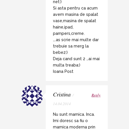
net:)
Si asta pentru ca acum
avem masina de spalat
vase,masina de spalat
haine,ipad,
pampers,creme.
….as scrie mai multe dar
trebuie sa merg la
bebe2:)
Deja cand sunt 2 …ai mai
multa treaba:)
Ioana Post
Cristina
/
Reply
14.04.2014
Nu sunt mamica. Inca.
Imi doresc sa fiu o
mamica moderna prin