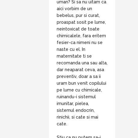
uman? Si sa nu uitam ca
aici vorbim de un
bebelus, pur si curat,
proaspat sosit pe lume,
neintoxicat de toate
chimicalele, fara eritem
fesier-ca nimeni nu se
naste cu el. In
maternitate ti se
recomanda una sau alta,
dar neaparat ceva, asa
preventiv, doar a sa ii
uram bun venit copilului
pe lume cu chimicale,
ruinandu-i sistemul
imunitar, pielea,
sistemul endocrin,
rinichii, si cate si mai
cate.
Stiu ca nu putem sa-i