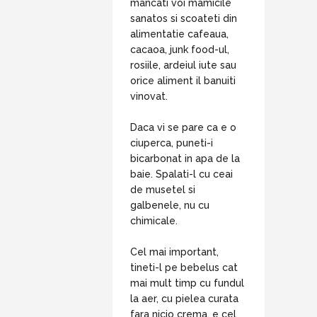
mancati voi mamicile
sanatos si scoateti din
alimentatie cafeaua,
cacaoa, junk food-ul,
rosiile, ardeiul iute sau
orice aliment il banuiti
vinovat.
Daca vi se pare ca e o
ciuperca, puneti-i
bicarbonat in apa de la
baie. Spalati-l cu ceai
de musetel si
galbenele, nu cu
chimicale.
Cel mai important,
tineti-l pe bebelus cat
mai mult timp cu fundul
la aer, cu pielea curata
fara nicio crema, e cel