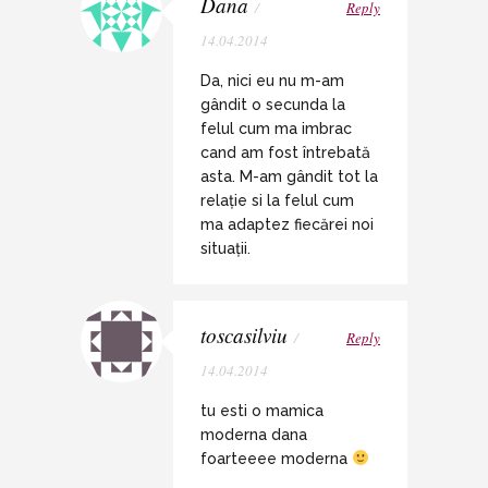
Dana
/
Reply
14.04.2014
Da, nici eu nu m-am
gândit o secunda la
felul cum ma imbrac
cand am fost întrebată
asta. M-am gândit tot la
relație si la felul cum
ma adaptez fiecărei noi
situații.
toscasilviu
/
Reply
14.04.2014
tu esti o mamica
moderna dana
foarteeee moderna