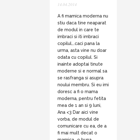
14.04.2014
A fi mamica moderna nu
stiu daca tine neaparat
de modul in care te
imbraci si iti imbraci
copilul….caci pana la
urma, asta vine nu doar
odata cu copilul. Si
inainte adoptai tinute
moderne si e normal sa
se rasfranga si asupra
noului membru. Si eu imi
doresc a fi o mama
moderna, pentru fetita
mea de 1 an si 9 luni,
Ana <3 Dar aici vine
vorba, de modul de
comunicare cu ea, de a
fi mai mult decat o
mamica….o buna