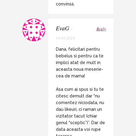
convinsă.
EvaG
/
Reply
14.04.2014
Dana, felicitari pentru
bebelus si pentru ca te
implici atat de mult in
aceasta noua meserie-
cea de mama!
Asa cum ai spus si tu te
citesc demult dar “nu
comentez niciodata, nu
dau likeuri, ci raman un
vizitator tacut (chiar
genul “sceptic”)”. Dar de
data aceasta voi rupe
tacerea.