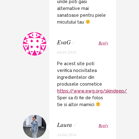
unde poti gasi
alternative mai
sanatoase pentru piele
micutului tau
EvaG
/
Reply
04.05.2014
Pe acest site poti
verifica nocivitatea
ingredientelor din
produsele cosmetice
https://www.ewg.org/skindeep/
Sper sa iti fie de folos
tie si altor mamici
Laura
/
Reply
14.04.2014