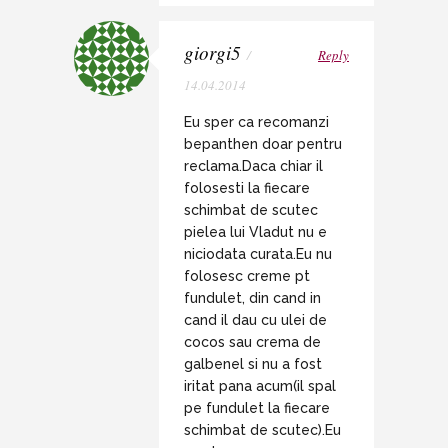
giorgi5
/
Reply
14.04.2014
Eu sper ca recomanzi
bepanthen doar pentru
reclama.Daca chiar il
folosesti la fiecare
schimbat de scutec
pielea lui Vladut nu e
niciodata curata.Eu nu
folosesc creme pt
fundulet, din cand in
cand il dau cu ulei de
cocos sau crema de
galbenel si nu a fost
iritat pana acum(il spal
pe fundulet la fiecare
schimbat de scutec).Eu