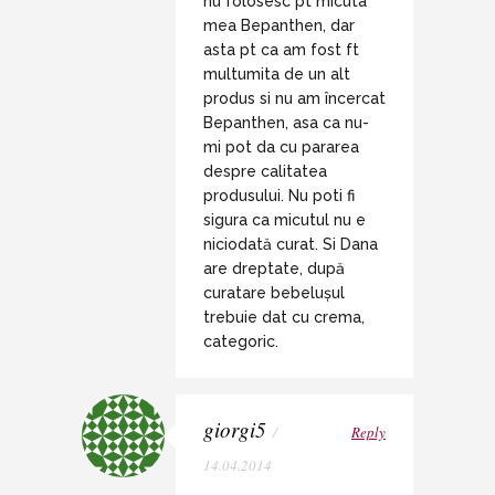
nu folosesc pt micuta
mea Bepanthen, dar
asta pt ca am fost ft
multumita de un alt
produs si nu am încercat
Bepanthen, asa ca nu-
mi pot da cu pararea
despre calitatea
produsului. Nu poti fi
sigura ca micutul nu e
niciodată curat. Si Dana
are dreptate, după
curatare bebelușul
trebuie dat cu crema,
categoric.
giorgi5
/
Reply
14.04.2014