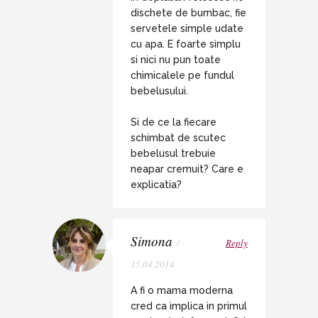
dischete de bumbac, fie
servetele simple udate
cu apa. E foarte simplu
si nici nu pun toate
chimicalele pe fundul
bebelusului.
Si de ce la fiecare
schimbat de scutec
bebelusul trebuie
neapar cremuit? Care e
explicatia?
Simona
/
Reply
15.04.2014
A fi o mama moderna
cred ca implica in primul