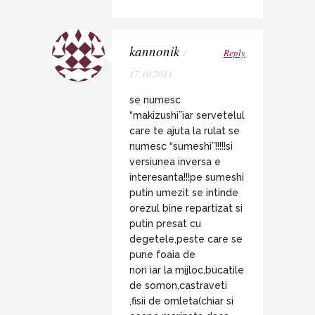
kannonik
/
Reply
17.10.2011
se numesc
“makizushi”iar servetelul
care te ajuta la rulat se
numesc “sumeshi”!!!!!si
versiunea inversa e
interesanta!!!pe sumeshi
putin umezit se intinde
orezul bine repartizat si
putin presat cu
degetele,peste care se
pune foaia de
nori iar la mijloc,bucatile
de somon,castraveti
,fisii de omleta(chiar si