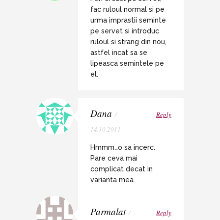
fac ruloul normal si pe
urma imprastii seminte
pe servet si introduc
ruloul si strang din nou,
astfel incat sa se
lipeasca semintele pe
el.
Dana
/
Reply
14.10.2011
Hmmm…o sa incerc.
Pare ceva mai
complicat decat in
varianta mea.
Parmalat
/
Reply