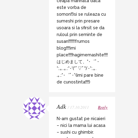
ceapa marinata daca
este vorba de
somon!!)si se ruleaza cu
sumeshi prin presare
usoara si la sfirsit se da
ruloul prin seminte de
susan!!!!!!!frumos
blog!!!!imi
place!!!!hagimemashite!!!!
はじめまして、*･゜ﾟ･
*:.｡..｡.:*･'(*ﾟ▽ﾟ*)’･*:.｡.
.｡.:*･゜ﾟ･*(imi pare bine
de cunostinta!!!!)
Adk
/ 17.10.2011
Reply
N-am gustat pe nicaieri
– nici la mama lui acasa
– sushi cu ghimbir.