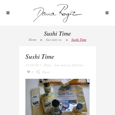
Sushi Time
Home
>
Asa sunt eu
>
Sushi Time
Sushi Time
14.10.2011
,
Dana
,
Asa sunt eu
,
Lifestyle
0
Share