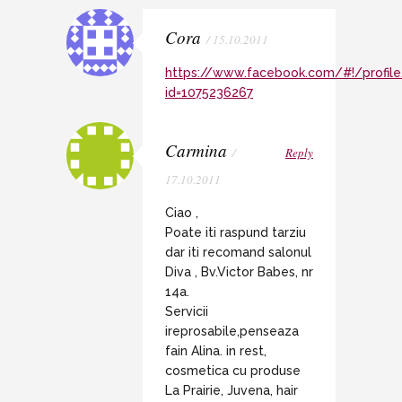
Cora
/ 15.10.2011
https://www.facebook.com/#!/profile
id=1075236267
Carmina
/
Reply
17.10.2011
Ciao ,
Poate iti raspund tarziu
dar iti recomand salonul
Diva , Bv.Victor Babes, nr
14a.
Servicii
ireprosabile,penseaza
fain Alina. in rest,
cosmetica cu produse
La Prairie, Juvena, hair