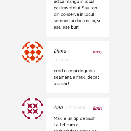
adica mango in locul
castravetelui. Sau ton
din conserva in locul
somonului daca nu ai, si
asa iese bun!
Dana
/
Reply
15.10.2011
cred ca mai degraba
seamana a maki, decat
a sushi !
Ana
/ 17.12.2016
Reply
Maki e un tip de Sushi.
La fel cum e