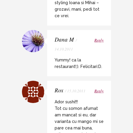
styling Ioana si Mihai –
grozavi, mani, pedi tot
ce vrei.
Dana M
/
Reply
14.10.2011
Yummy! ca la
restaurant!;). Felicitari:D.
Rox
/ 15.10.2011
Reply
Ador sushi!!!
Tot cu somon afumat
am mancat si eu, dar
varianta cu mango mi se
pare cea mai buna,