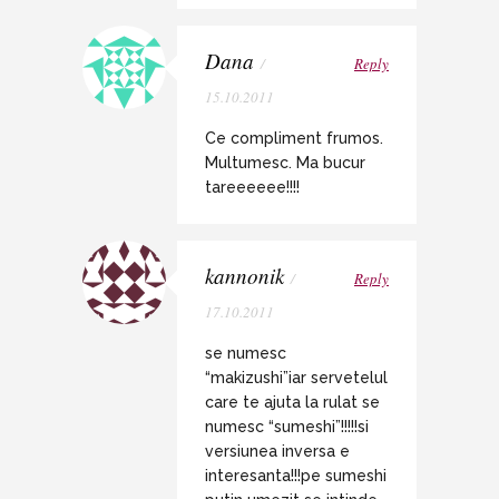
Dana
/
Reply
15.10.2011
Ce compliment frumos.
Multumesc. Ma bucur
tareeeeee!!!!
kannonik
/
Reply
17.10.2011
se numesc
“makizushi”iar servetelul
care te ajuta la rulat se
numesc “sumeshi”!!!!!si
versiunea inversa e
interesanta!!!pe sumeshi