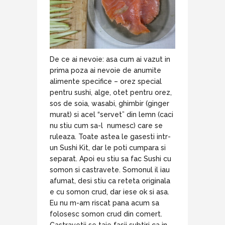
De ce ai nevoie: asa cum ai vazut in
prima poza ai nevoie de anumite
alimente specifice – orez special
pentru sushi, alge, otet pentru orez,
sos de soia, wasabi, ghimbir (ginger
murat) si acel “servet” din lemn (caci
nu stiu cum sa-l numesc) care se
ruleaza. Toate astea le gasesti intr-
un Sushi Kit, dar le poti cumpara si
separat. Apoi eu stiu sa fac Sushi cu
somon si castravete. Somonul il iau
afumat, desi stiu ca reteta originala
e cu somon crud, dar iese ok si asa.
Eu nu m-am riscat pana acum sa
folosesc somon crud din comert.
Castravetii se taie fasii subtiri ca in