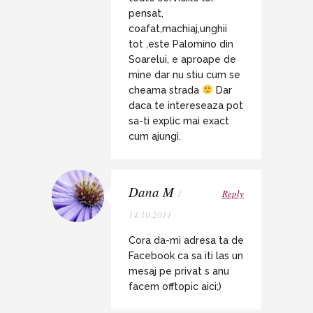
pensat,
coafat,machiaj,unghii
tot ,este Palomino din
Soarelui, e aproape de
mine dar nu stiu cum se
cheama strada
Dar
daca te intereseaza pot
sa-ti explic mai exact
cum ajungi.
Dana M
/
Reply
14.10.2011
Cora da-mi adresa ta de
Facebook ca sa iti las un
mesaj pe privat s anu
facem offtopic aici;)