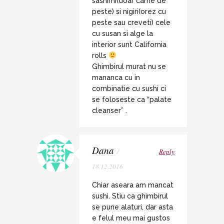
sashimi(doar carne de
peste) si nigiri(orez cu
peste sau creveti) cele
cu susan si alge la
interior sunt California
rolls
Ghimbirul murat nu se
mananca cu in
combinatie cu sushi ci
se foloseste ca “palate
cleanser” .
Dana
/
Reply
18.12.2016
Chiar aseara am mancat
sushi. Stiu ca ghimbirul
se pune alaturi, dar asta
e felul meu mai gustos