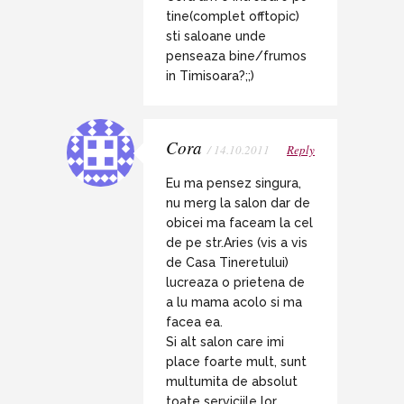
tine(complet offtopic)
sti saloane unde
penseaza bine/frumos
in Timisoara?;;)
Cora
/ 14.10.2011
Reply
Eu ma pensez singura,
nu merg la salon dar de
obicei ma faceam la cel
de pe str.Aries (vis a vis
de Casa Tineretului)
lucreaza o prietena de
a lu mama acolo si ma
facea ea.
Si alt salon care imi
place foarte mult, sunt
multumita de absolut
toate serviciile lor