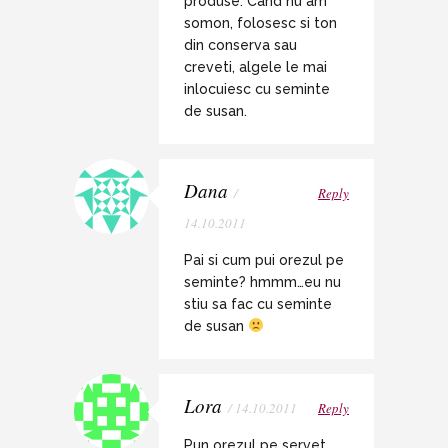
produse. Cand nu am
somon, folosesc si ton
din conserva sau
creveti, algele le mai
inlocuiesc cu seminte
de susan.
Dana
/
Reply
14.10.2011
Pai si cum pui orezul pe
seminte? hmmm…eu nu
stiu sa fac cu seminte
de susan
Lora
/ 14.10.2011
Reply
Pun orezul pe servet,