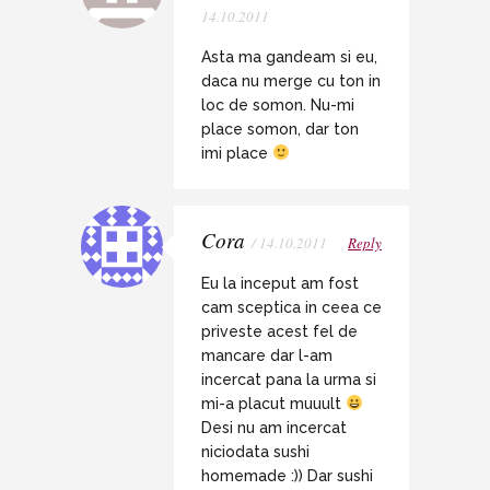
14.10.2011
Asta ma gandeam si eu,
daca nu merge cu ton in
loc de somon. Nu-mi
place somon, dar ton
imi place
Cora
/ 14.10.2011
Reply
Eu la inceput am fost
cam sceptica in ceea ce
priveste acest fel de
mancare dar l-am
incercat pana la urma si
mi-a placut muuult
Desi nu am incercat
niciodata sushi
homemade :)) Dar sushi