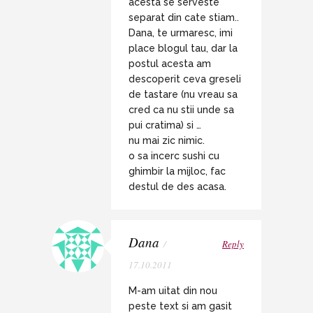
acesta se serveste
separat din cate stiam..
Dana, te urmaresc, imi
place blogul tau, dar la
postul acesta am
descoperit ceva greseli
de tastare (nu vreau sa
cred ca nu stii unde sa
pui cratima) si …
nu mai zic nimic.
o sa incerc sushi cu
ghimbir la mijloc, fac
destul de des acasa.
Dana
/
Reply
17.10.2011
M-am uitat din nou
peste text si am gasit