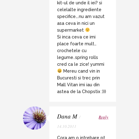
kit-ul de unde il iei? si
celelalte ingrediente
specifice….nu am vazut
asa ceva in nici un
supermarket
Si inca ceva ce imi
place foarte mult…
crochetele cu
legume..spring rolls
cred ca le zice! yummi
Mereu cand vin in
Bucuresti si trec prin
Mall Vitan imi iau din
astea de la Chopstix :)))
Dana M
/
Reply
14.10.2011
Cora am o intrebare pt