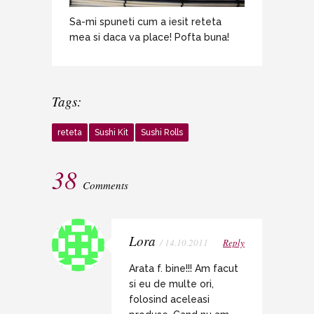
Sa-mi spuneti cum a iesit reteta
mea si daca va place! Pofta buna!
Tags:
reteta
Sushi Kit
Sushi Rolls
38
Comments
Lora
/ 14.10.2011
Reply
Arata f. bine!!! Am facut
si eu de multe ori,
folosind aceleasi