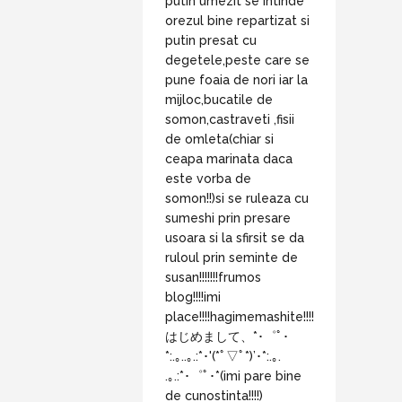
putin umezit se intinde
orezul bine repartizat si
putin presat cu
degetele,peste care se
pune foaia de nori iar la
mijloc,bucatile de
somon,castraveti ,fisii
de omleta(chiar si
ceapa marinata daca
este vorba de
somon!!)si se ruleaza cu
sumeshi prin presare
usoara si la sfirsit se da
ruloul prin seminte de
susan!!!!!!!frumos
blog!!!!imi
place!!!!hagimemashite!!!!
はじめまして、*･゜ﾟ･
*:.｡..｡.:*･'(*ﾟ▽ﾟ*)’･*:.｡.
.｡.:*･゜ﾟ･*(imi pare bine
de cunostinta!!!!)