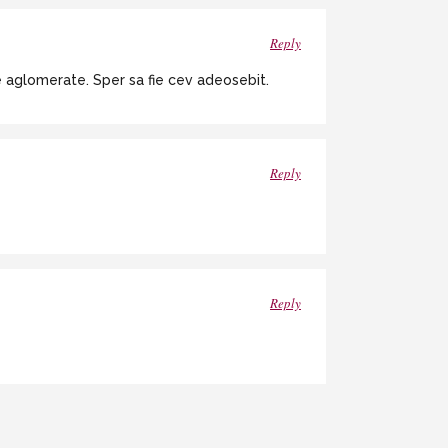
Reply
le aglomerate. Sper sa fie cev adeosebit.
Reply
Reply