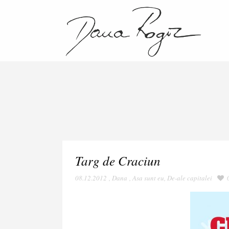
Targ de Craciun
08.12.2012
,
Dana
,
Asa sunt eu
,
De-ale capitalei