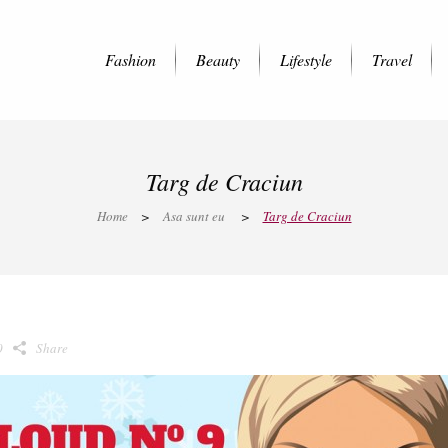
Fashion
Beauty
Lifestyle
Travel
Targ de Craciun
Home
>
Asa sunt eu
>
Targ de Craciun
0
Share