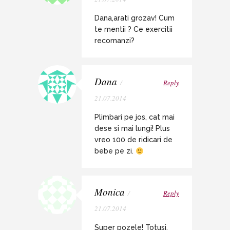
Dana,arati grozav! Cum
te mentii ? Ce exercitii
recomanzi?
Dana
/
Reply
21.07.2014
Plimbari pe jos, cat mai
dese si mai lungi! Plus
vreo 100 de ridicari de
bebe pe zi.
Monica
/
Reply
21.07.2014
Super pozele! Totusi,