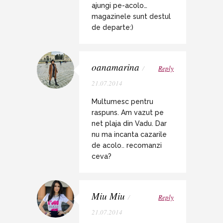
ajungi pe-acolo…
magazinele sunt destul
de departe:)
oanamarina
/
Reply
21.07.2014
Multumesc pentru
raspuns. Am vazut pe
net plaja din Vadu. Dar
nu ma incanta cazarile
de acolo.. recomanzi
ceva?
Miu Miu
/
Reply
21.07.2014