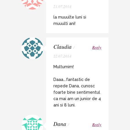
21.07.2014
la muuulte luni si
muuulti ani!
Claudia
/
Reply
22.07.2014
Multumim!
Daaa….fantastic de
repede Dana, cunosc
foarte bine sentimentul
ca mai am un junior de 4
ani si 8 luni.
Dana
/
Reply