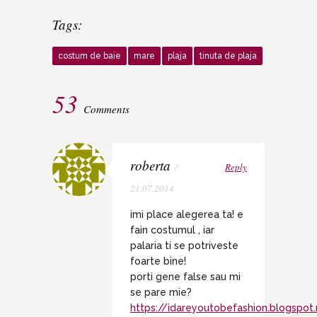
Tags:
costum de baie
mare
plaja
tinuta de plaja
53
Comments
roberta
/
Reply
21.07.2014
imi place alegerea ta! e
fain costumul , iar
palaria ti se potriveste
foarte bine!
porti gene false sau mi
se pare mie?
https://idareyoutobefashion.blogspot.