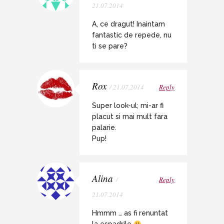
21.07.2014
A, ce dragut! Inaintam
fantastic de repede, nu
ti se pare?
Rox
/ 21.07.2014
Reply
Super look-ul; mi-ar fi
placut si mai mult fara
palarie.
Pup!
Alina
/
Reply
21.07.2014
Hmmm … as fi renuntat