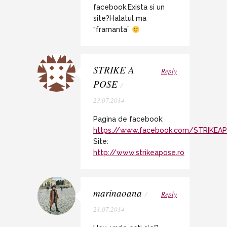
facebook.Exista si un
site?Halatul ma
“framanta”
STRIKE A
Reply
POSE
/
23.07.2014
Pagina de facebook:
https://www.facebook.com/STRIKE
Site:
http://www.strikeapose.ro
marinaoana
/
Reply
21.07.2014