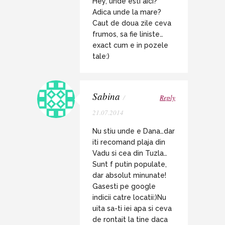
Hey, unde esti aici?
Adica unde la mare?
Caut de doua zile ceva
frumos, sa fie liniste…
exact cum e in pozele
tale:)
Sabina
/
Reply
21.07.2014
Nu stiu unde e Dana…dar
iti recomand plaja din
Vadu si cea din Tuzla…
Sunt f putin populate,
dar absolut minunate!
Gasesti pe google
indicii catre locatii:)Nu
uita sa-ti iei apa si ceva
de rontait la tine daca