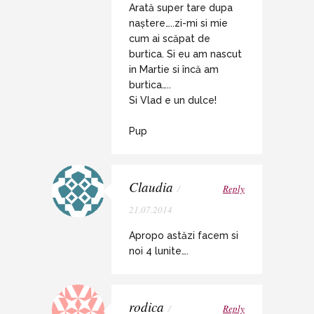
Arată super tare dupa
naștere…..zi-mi si mie
cum ai scăpat de
burtica. Si eu am nascut
in Martie si încă am
burtica…..
Si Vlad e un dulce!
Pup
Claudia
/
Reply
21.07.2014
Apropo astăzi facem si
noi 4 lunite….
rodica
/
Reply