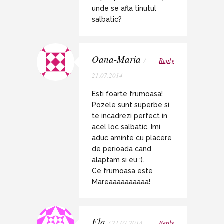
unde se afla tinutul
salbatic?
Oana-Maria
/
Reply
21.07.2014
Esti foarte frumoasa!
Pozele sunt superbe si
te incadrezi perfect in
acel loc salbatic. Imi
aduc aminte cu placere
de perioada cand
alaptam si eu :).
Ce frumoasa este
Mareaaaaaaaaaa!
Ela
/ 21.07.2014
Reply