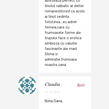
asorteaza perfect cu
tinutul salbatic al deltei
romanesti(cred ca acolo
ai tinut sedinta
foto),insa….eu admir
femeia,care cu
frumoasele forme ale
trupului face o erotica
simbioza cu valurile
fascinante ale marii.
Stima si
admiratie,frumoasa
noastra zana.
Claudia
/
Reply
21.07.2014
Buna Dana,