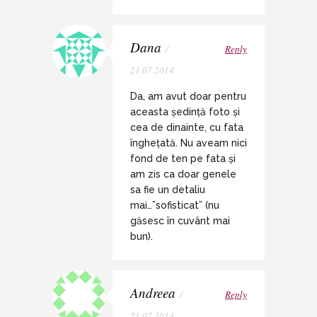
Dana
/
Reply
21.07.2014
Da, am avut doar pentru
aceasta ședință foto și
cea de dinainte, cu fata
înghețată. Nu aveam nici
fond de ten pe fata și
am zis ca doar genele
sa fie un detaliu
mai…”sofisticat” (nu
găsesc în cuvânt mai
bun).
Andreea
/
Reply
21.07.2014