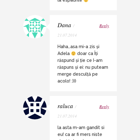
la espadrile
Dana
/
Reply
21.07.2014
Haha…asa mi-a zis și
Adela
doar ca Îți
răspund și ție ce I-am
răspuns și ei: nu puteam
merge desculță pe
acolo! :)))
raluca
/
Reply
21.07.2014
la asta m-am gandit si
eu! ca ar fi mers niste