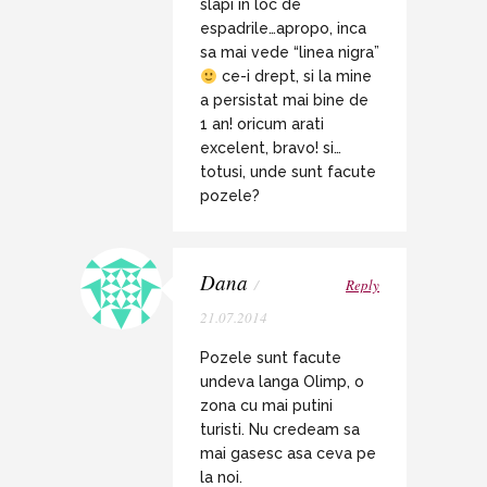
slapi in loc de
espadrile…apropo, inca
sa mai vede “linea nigra”
ce-i drept, si la mine
a persistat mai bine de
1 an! oricum arati
excelent, bravo! si…
totusi, unde sunt facute
pozele?
Dana
/
Reply
21.07.2014
Pozele sunt facute
undeva langa Olimp, o
zona cu mai putini
turisti. Nu credeam sa
mai gasesc asa ceva pe
la noi.