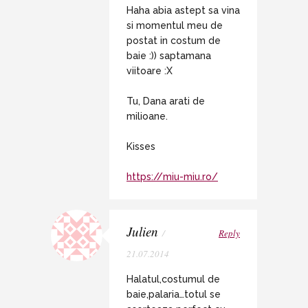
Haha abia astept sa vina
si momentul meu de
postat in costum de
baie :)) saptamana
viitoare :X
Tu, Dana arati de
milioane.
Kisses
https://miu-miu.ro/
Julien
/
Reply
21.07.2014
Halatul,costumul de
baie,palaria…totul se