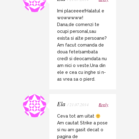
Imi placeeee!Halatul e
wowwwww!
Dana,de comenzi te
ocupi personal,sau
exista si alte persoane?
Am facut comanda de
doua fete(sambata
cred) si deocamdata nu
am nici o veste.Una din
ele e cea cu inghe si n-
as vrea sa o pierd.
Ela
/ 21.07.2014
Reply
Ceva tot am uitat
Am cautat Strike a pose
si nu am gasit decat o
pagina de