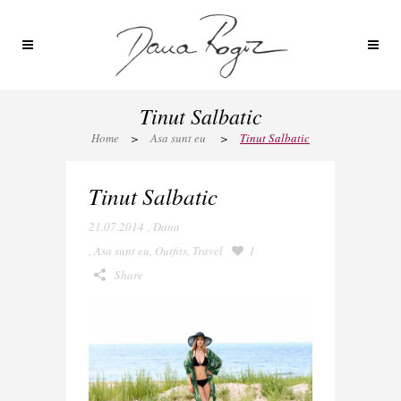
Tinut Salbatic
Home
>
Asa sunt eu
>
Tinut Salbatic
Tinut Salbatic
21.07.2014
,
Dana
,
Asa sunt eu
,
Outfits
,
Travel
1
Share