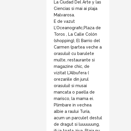
La Ciudad Del Arte y las
Ciencias si mai ai plaja
Malvarosa.
E de vazut
L’Oceanografic,Plaza de
Toros , La Calle Colón
(shopping), El Barrio del
Carmen (partea veche a
orasului) cu barulete
multe, restaurante si
magazine chic, de
vizitat L’Albufera (
orezariile din jurul
orasului) si musai
mancata o paella de
marisco, la mama ei.
Plimbare in vechea
albie a raului Turía,
acum un parculet destul
de dragut si luuuuuung,
iti ia toata ziua. Plaja nu