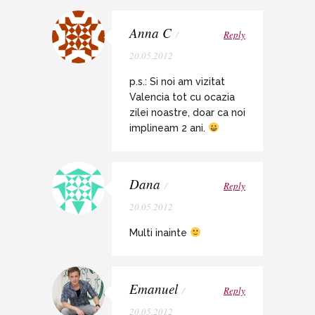
Anna C
/
Reply
20.05.2012
p.s.: Si noi am vizitat
Valencia tot cu ocazia
zilei noastre, doar ca noi
implineam 2 ani.
Dana
/
Reply
20.05.2012
Multi inainte
Emanuel
/
Reply
20.05.2012