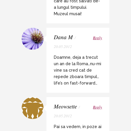
care au fost salvati de-
a lungul timpului.
Muzeul musai!
Dana M
/
Reply
20.05.2012
Doamne, deja a trecut
un an de la Roma…nu-mi
vine sa cred cat de
repede zboara timpul…
life’s on fast-forward…
Meowsette
/
Reply
20.05.2012
Pai sa vedem, in poze ai