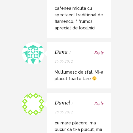
cafenea micuta cu
spectacol traditional de
flamenco, f frumos,
apreciat de localnici
Dana
/
Reply
25.05.2012
Multumesc de sfat. Mi-a
placut foarte tare
Daniel
/
Reply
28.05.2012
cu mare placere, ma
bucur ca ti-a placut, ma