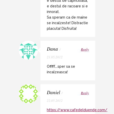
e destul de capricioasa,
e destul de racoare si e
innorat.
Sa speram ca de maine
se incalzeste! Distractie
placuta! Disfruita!
Dana
/
Reply
21.05.2012
Offfff….sper sa se
incalzeasca!
Daniel
/
Reply
22.05.2012
https://www.cafedelduende.com/