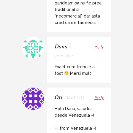
gandeam sa nu fie prea
traditional si
“necomercial” dar asta
cred ca ii e farmecul
Dana
/
Reply
28.05.2012
Exact cum trebuie a
fost
Mersi mult
Ori
/ 30.05.2012
Reply
Hola Dana, saludos
desde Venezuela =)
Hi from Venezuela =)