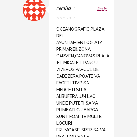
cecilia
/
Reply
20.05.2012
OCEANOGRAFIC,PLAZA
DEL
AYUNTAMIENTO(PIATA
PRIMARIEI),ZONA
CARMEN,CANOVAS,PLAJA
,EL MICALET…PARCUL
VIVEROS,PARCUL DE
CABEZERA,POATE VA
FACETI TIMP SA
MERGETI SI LA
ALBUFERA ,UN LAC
UNDE PUTETI SA VA
PLIMBATI CU BARCA…
SUNT FOARTE MULTE
LOCURI
FRUMOASE..SPER SA VA
DEA TIMP SA LE