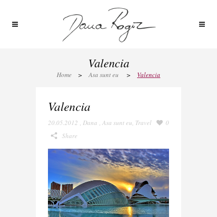
Valencia
Home
>
Asa sunt eu
>
Valencia
Valencia
20.05.2012
,
Dana
,
Asa sunt eu
,
Travel
0
Share