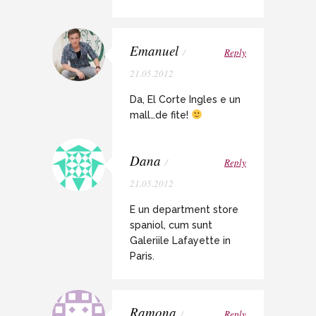
Emanuel
/
Reply
21.05.2012
Da, El Corte Ingles e un
mall…de fite!
Dana
/
Reply
21.05.2012
E un department store
spaniol, cum sunt
Galeriile Lafayette in
Paris.
Ramona
/
Reply