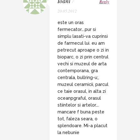
Ioani
/
Reply
20.05.2012
este un oras
fermecator….pur si
simplu lasati-va cuprinsi
de farmecul lui. eu am
petrecut aproape o zi in
bioparc, o zi prin centrul
vechi si muzeul de arta
contemporana, gra
centrala, bullring-u;,
muzeul ceramicii, parcul
ce taie orasul, in alta zi
oceanpgraful, orasul
stiintelor si artelor….
mancare f buna peste
tot, faleza seara, o
splendoare. Mi-a placut
la nebunie