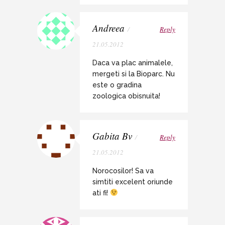
Andreea
/
Reply
21.05.2012
Daca va plac animalele,
mergeti si la Bioparc. Nu
este o gradina
zoologica obisnuita!
Gabita Bv
/
Reply
21.05.2012
Norocosilor! Sa va
simtiti excelent oriunde
ati fi!