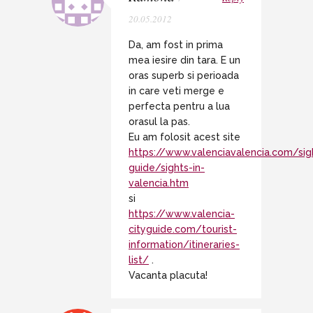
20.05.2012
Da, am fost in prima
mea iesire din tara. E un
oras superb si perioada
in care veti merge e
perfecta pentru a lua
orasul la pas.
Eu am folosit acest site
https://www.valenciavalencia.com/sig
guide/sights-in-
valencia.htm
si
https://www.valencia-
cityguide.com/tourist-
information/itineraries-
list/
.
Vacanta placuta!