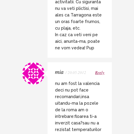
activitatii. Cu siguranta
nu va veti plictisi, mai
ales ca Tarragona este
un oras foarte frumos,
cu plaja, etc.
In caz ca veti veni pe
aici, anunta-ma, poate
ne vom vedea! Pup
mia
/ 20.05.2012
Reply
nu am fost la valencia
deci nu pot face
recomandari,insa
uitandu-ma la pozele
de la roma am o
intrebare:floarea ti-a
inverzit casa?sau nu a
rezistat temperaturilor