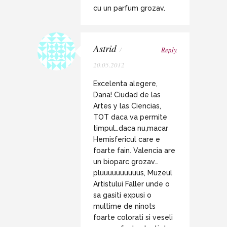
cu un parfum grozav.
Astrid
/
Reply
20.05.2012
Excelenta alegere,
Dana! Ciudad de las
Artes y las Ciencias,
TOT daca va permite
timpul…daca nu,macar
Hemisfericul care e
foarte fain. Valencia are
un bioparc grozav…
pluuuuuuuuuus, Muzeul
Artistului Faller unde o
sa gasiti expusi o
multime de ninots
foarte colorati si veseli