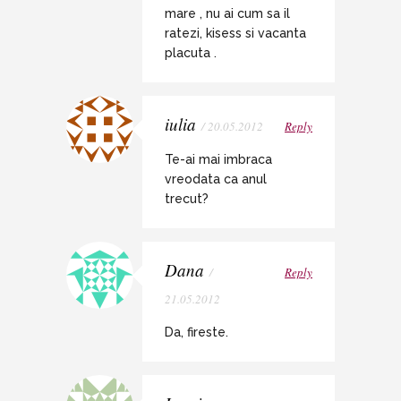
mare , nu ai cum sa il
ratezi, kisess si vacanta
placuta .
iulia
/ 20.05.2012
Reply
Te-ai mai imbraca
vreodata ca anul
trecut?
Dana
/
Reply
21.05.2012
Da, fireste.