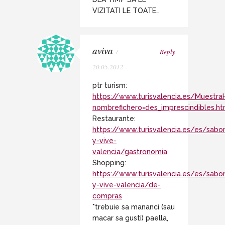
VIZITATI LE TOATE…
aviva
/
Reply
20.05.2012
ptr turism:
https://www.turisvalencia.es/Muestr
nombrefichero=des_imprescindibles.
Restaurante:
https://www.turisvalencia.es/es/sabo
y-vive-
valencia/gastronomia
Shopping:
https://www.turisvalencia.es/es/sabo
y-vive-valencia/de-
compras
*trebuie sa mananci (sau
macar sa gusti) paella,