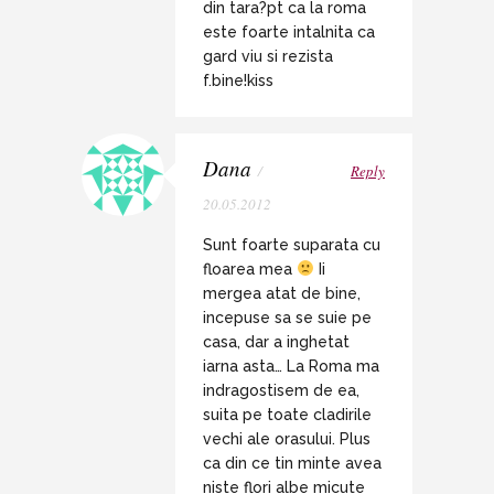
din tara?pt ca la roma
este foarte intalnita ca
gard viu si rezista
f.bine!kiss
Dana
/
Reply
20.05.2012
Sunt foarte suparata cu
floarea mea
Ii
mergea atat de bine,
incepuse sa se suie pe
casa, dar a inghetat
iarna asta… La Roma ma
indragostisem de ea,
suita pe toate cladirile
vechi ale orasului. Plus
ca din ce tin minte avea
niste flori albe micute