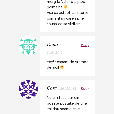
merg la Valencia, plec
poimaine
Asa ca astept cu interes
comentarii care sa ne
spuna ce sa vizitam!
Dana
/
Reply
20.05.2012
Yey! scapam de vremea
de aici!
Cora
/ 20.05.2012
Reply
Nu am fost..dar din
pozele postate de tine
imi dau seama ca e