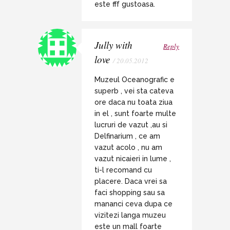
este fff gustoasa.
Jully with
Reply
love
/ 20.05.2012
Muzeul Oceanografic e
superb , vei sta cateva
ore daca nu toata ziua
in el , sunt foarte multe
lucruri de vazut ,au si
Delfinarium , ce am
vazut acolo , nu am
vazut nicaieri in lume ,
ti-l recomand cu
placere. Daca vrei sa
faci shopping sau sa
mananci ceva dupa ce
vizitezi langa muzeu
este un mall foarte