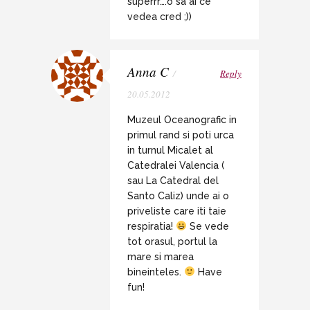
superrr….o sa ai ce
vedea cred ;))
Anna C
/
Reply
20.05.2012
Muzeul Oceanografic in
primul rand si poti urca
in turnul Micalet al
Catedralei Valencia (
sau La Catedral del
Santo Caliz) unde ai o
priveliste care iti taie
respiratia!
Se vede
tot orasul, portul la
mare si marea
bineinteles.
Have
fun!