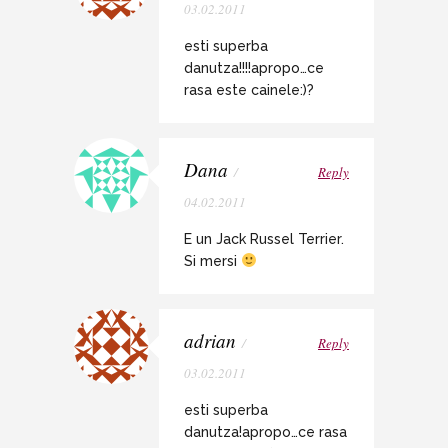
03.02.2011
esti superba
danutza!!!!apropo…ce
rasa este cainele:)?
Dana
/
Reply
04.02.2011
E un Jack Russel Terrier.
Si mersi
adrian
/
Reply
03.02.2011
esti superba
danutza!apropo…ce rasa