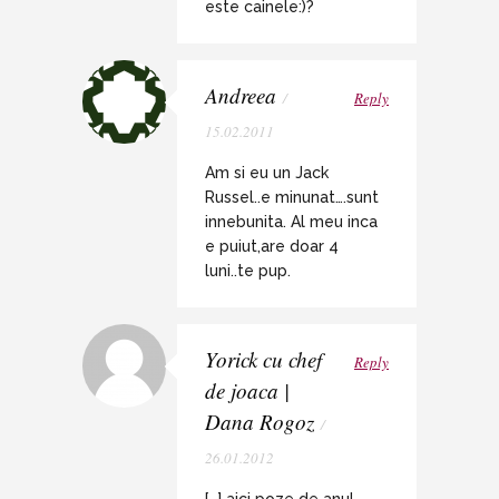
este cainele:)?
Andreea
/
Reply
15.02.2011
Am si eu un Jack
Russel..e minunat….sunt
innebunita. Al meu inca
e puiut,are doar 4
luni..te pup.
Yorick cu chef
Reply
de joaca |
Dana Rogoz
/
26.01.2012