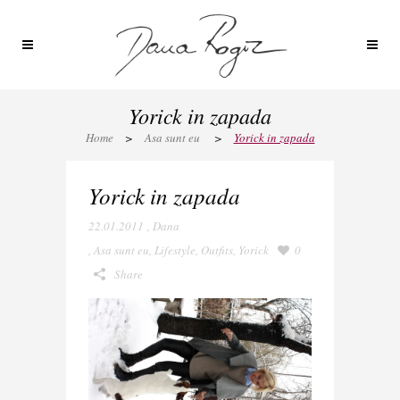
Yorick in zapada
Home
>
Asa sunt eu
>
Yorick in zapada
Yorick in zapada
22.01.2011
,
Dana
,
Asa sunt eu
,
Lifestyle
,
Outfits
,
Yorick
0
Share