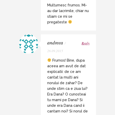
Multumesc frumos. Mi-
au dar lacrimile, chiar nu
stiam ce mi se
pregateste
andreea
/
Reply
26.09.2015
Frumos! Bine, dupa
aceea am avut de dat
explicatii: de ce am
cantat la multi ani
norului de zahar? De
unde stim ca e ziua lui?
Era Dana? O cunosteai
tu mami pe Dana? Si
unde era Dana cand ii
cantam noi? Si norul de