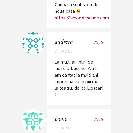
Curioasa sunt si eu de
noua casa
https://www.descude.com
andreea
/
Reply
26.09.2015
La multi ani plini de
iubire si bucurie! Azi ti-
am cantat la multi ani
impreuna cu copiii mei
la teatrul de pe Lipscani
?
Dana
/
Reply
26.09.2015