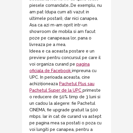
piesele comandate…De exemplu, nu
am pat (dupa cum ati vazut in
ultimele postari), dar nici canapea.
Asa ca azi m-am oprit intr-un
showroom de mobila si am facut
poze pe canapeaua lor, pana o
livreaza pe a mea.
Ideea e ca aceasta postare e un
preview pentru concursul pe care il
voi organiza curand pe
pagina
oficiala de Facebook
impreuna cu
UPC. In perioada aceasta,
cine
achiziționeaza
Pachetul Plus sau
Pachetul Super de la UPC
primeste
o reducere de 50% timp de 3 luni si
un cadou la alegere: fie Pachetul
CINEMA, fie upgrade gratuit la 500
mbps. Iar in cat de curand va astept
pe pagina mea sa postati o poza cu
voi lungiti pe canapea, pentru a