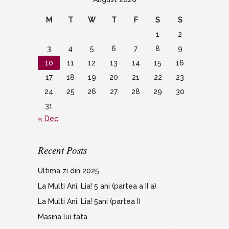
M
T
W
T
F
S
S
1
2
3
4
5
6
7
8
9
10
11
12
13
14
15
16
17
18
19
20
21
22
23
24
25
26
27
28
29
30
31
« Dec
Recent Posts
Ultima zi din 2025
La Multi Ani, Lia! 5 ani (partea a II a)
La Multi Ani, Lia! 5ani (partea I)
Masina lui tata