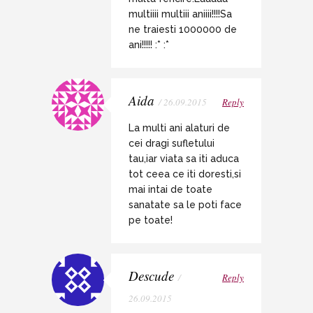
multiiii multiii aniiii!!!!Sa
ne traiesti 1000000 de
ani!!!!! :* :*
Aida
/ 26.09.2015
Reply
La multi ani alaturi de
cei dragi sufletului
tau,iar viata sa iti aduca
tot ceea ce iti doresti,si
mai intai de toate
sanatate sa le poti face
pe toate!
Descude
/
Reply
26.09.2015