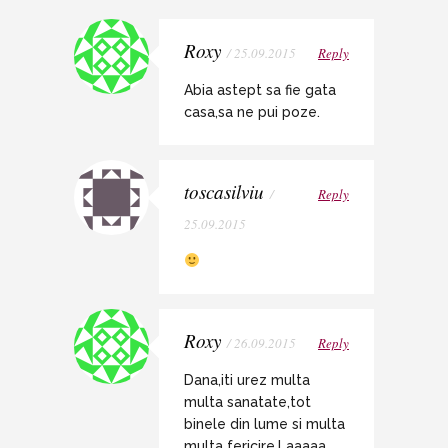
Roxy
/ 25.09.2015
Reply
Abia astept sa fie gata
casa,sa ne pui poze.
toscasilviu
/
Reply
25.09.2015
Roxy
/ 26.09.2015
Reply
Dana,iti urez multa
multa sanatate,tot
binele din lume si multa
multa fericire.Laaaaa