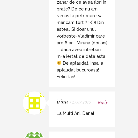
zahar de ce avea flori in
brate? De ce nu am
ramas la petrecere sa
mancam tort ? :-)))) Din
astea….Si doar unul
vorbeste-Vladimir care
are 6 ani. Miruna (doi ani)
…..daca avea intrebari,
m=a iertat de data asta
De aplaudat, insa, a
aplaudat bucuroasa!
Felicitari!
irina
/ 27.09.2015
Reply
La Multi Ani, Dana!