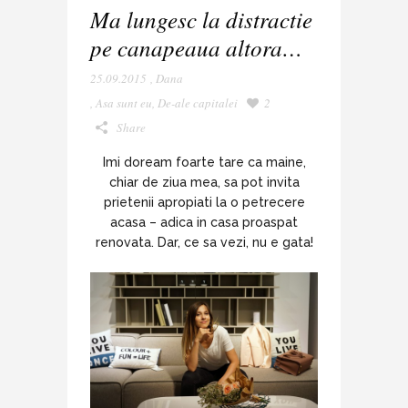
Ma lungesc la distractie
pe canapeaua altora…
25.09.2015
,
Dana
,
Asa sunt eu
,
De-ale capitalei
2
Share
Imi doream foarte tare ca maine,
chiar de ziua mea, sa pot invita
prietenii apropiati la o petrecere
acasa – adica in casa proaspat
renovata. Dar, ce sa vezi, nu e gata!