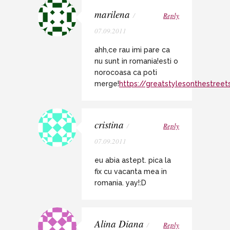
marilena
/
Reply
07.09.2011
ahh,ce rau imi pare ca
nu sunt in romania!esti o
norocoasa ca poti
merge!
https://greatstylesonthestree
cristina
/
Reply
07.09.2011
eu abia astept. pica la
fix cu vacanta mea in
romania. yay!:D
Alina Diana
/
Reply