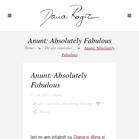
Anunt: Absolutely Fabulous
Home
>
De-ale capitalei
>
Anunt: Absolutely
Fabulous
Anunt: Absolutely
Fabulous
07.09.2011
,
Dana
,
De-ale capitalei
,
Shopping
,
Vintage
0
Share
Ieri m-am intalnit cu
Diana si Alina
si