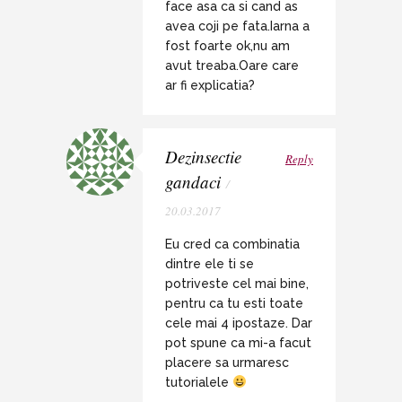
face asa ca si cand as
avea coji pe fata.Iarna a
fost foarte ok,nu am
avut treaba.Oare care
ar fi explicatia?
Dezinsectie
Reply
gandaci
/
20.03.2017
Eu cred ca combinatia
dintre ele ti se
potriveste cel mai bine,
pentru ca tu esti toate
cele mai 4 ipostaze. Dar
pot spune ca mi-a facut
placere sa urmaresc
tutorialele