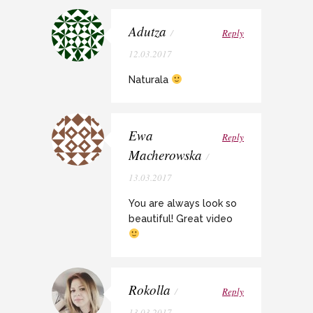
Adutza
/
Reply
12.03.2017
Naturala
Ewa
Reply
Macherowska
/
13.03.2017
You are always look so
beautiful! Great video
Rokolla
/
Reply
13.03.2017