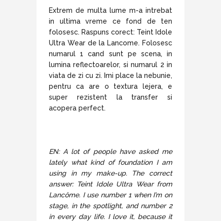
Extrem de multa lume m-a intrebat
in ultima vreme ce fond de ten
folosesc. Raspuns corect: Teint Idole
Ultra Wear de la Lancome. Folosesc
numarul 1 cand sunt pe scena, in
lumina reflectoarelor, si numarul 2 in
viata de zi cu zi. Imi place la nebunie,
pentru ca are o textura lejera, e
super rezistent la transfer si
acopera perfect.
EN: A lot of people have asked me
lately what kind of foundation I am
using in my make-up. The correct
answer: Teint Idole Ultra Wear from
Lancôme. I use number 1 when I’m on
stage, in the spotlight, and number 2
in every day life. I love it, because it