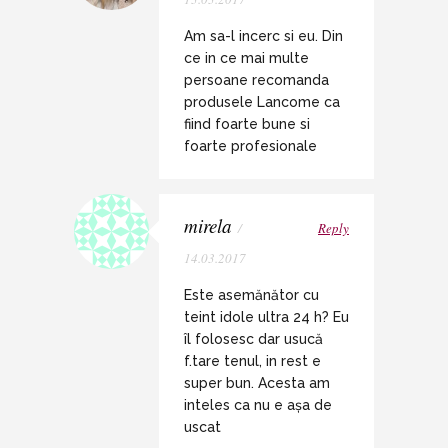
Am sa-l incerc si eu. Din
ce in ce mai multe
persoane recomanda
produsele Lancome ca
fiind foarte bune si
foarte profesionale
mirela
/
Reply
14.03.2017
Este asemănător cu
teint idole ultra 24 h? Eu
îl folosesc dar usucă
f.tare tenul, in rest e
super bun. Acesta am
inteles ca nu e așa de
uscat