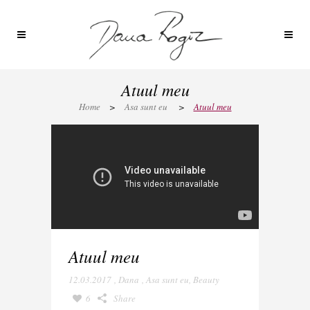
Atuul meu
Home
>
Asa sunt eu
>
Atuul meu
Atuul meu
12.03.2017
,
Dana
,
Asa sunt eu
,
Beauty
6
Share