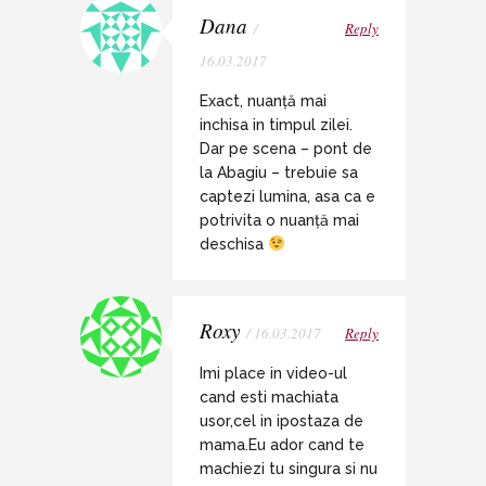
Dana
/
Reply
16.03.2017
Exact, nuanță mai
inchisa in timpul zilei.
Dar pe scena – pont de
la Abagiu – trebuie sa
captezi lumina, asa ca e
potrivita o nuanță mai
deschisa
Roxy
/ 16.03.2017
Reply
Imi place in video-ul
cand esti machiata
usor,cel in ipostaza de
mama.Eu ador cand te
machiezi tu singura si nu