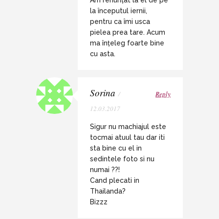
Am renunțat la el de pe
la începutul iernii,
pentru ca îmi usca
pielea prea tare. Acum
ma înțeleg foarte bine
cu asta.
Sorina
/
Reply
12.03.2017
Sigur nu machiajul este
tocmai atuul tau dar iti
sta bine cu el in
sedintele foto si nu
numai ??!
Cand plecati in
Thailanda?
Bizzz