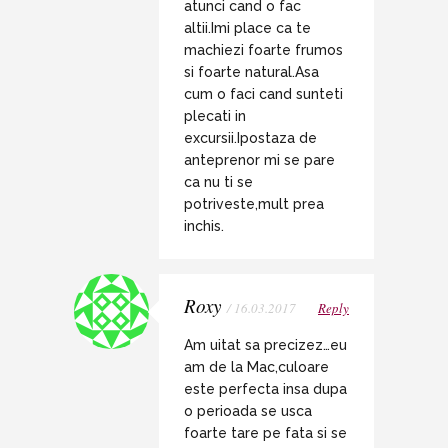
atunci cand o fac
altii.Imi place ca te
machiezi foarte frumos
si foarte natural.Asa
cum o faci cand sunteti
plecati in
excursii.Ipostaza de
anteprenor mi se pare
ca nu ti se
potriveste,mult prea
inchis.
Roxy
/ 16.03.2017
Reply
Am uitat sa precizez…eu
am de la Mac,culoare
este perfecta insa dupa
o perioada se usca
foarte tare pe fata si se