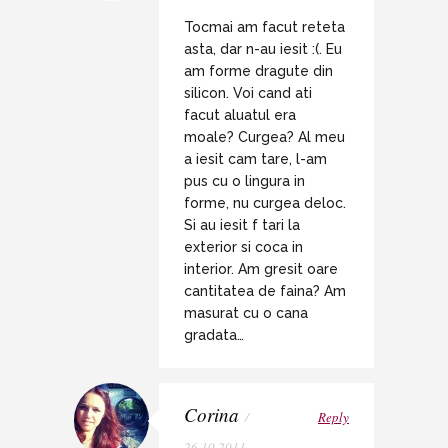
Tocmai am facut reteta
asta, dar n-au iesit :(. Eu
am forme dragute din
silicon. Voi cand ati
facut aluatul era
moale? Curgea? Al meu
a iesit cam tare, l-am
pus cu o lingura in
forme, nu curgea deloc.
Si au iesit f tari la
exterior si coca in
interior. Am gresit oare
cantitatea de faina? Am
masurat cu o cana
gradata…
Corina
/
Reply
26.10.2011