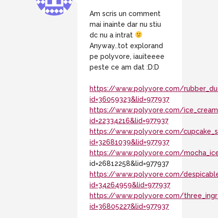
Am scris un comment
mai inainte dar nu stiu
dc nu a intrat
Anyway..tot explorand
pe polyvore, iauiteeee
peste ce am dat :D:D
https://www.polyvore.com/rubber_du
id=36059323&lid=977937
https://www.polyvore.com/ice_crea
id=22334216&lid=977937
https://www.polyvore.com/cupcake_st
id=32681039&lid=977937
https://www.polyvore.com/mocha_ic
id=26812258&lid=977937
https://www.polyvore.com/despicab
id=34264959&lid=977937
https://www.polyvore.com/three_ingr
id=36805227&lid=977937