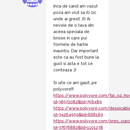
Inca de cand am vazut
poza am vrut sa iti zic
unde ai gresit :))) Ai
nevoie de o tava din
aceea speciala de
briose in care pui
formele de hartie
inauntru. Dar important
este ca au fost bune la
gust si asta e tot ce
conteaza ;))
Si uite ce am gasit…pe
polyvore!!!
https://www.polyvore.com/tip_o2_h
id=36572082&lid=756489
https://www.polyvore.com/despicab
id=34264959&lid=668169
https://www.polyvore.com/oreo_cupc
id=37676882&lid=1101238