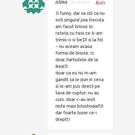
alina
/ 26.10.2011
Reply
:)) funny, dar sa stii ca nu
esti singura! joia trecuta
am facut briose (o
reteta cu twix ce ti-am
trimis-o si tie:D) si la fel
– nu aveam acasa
forma de briose, ci
doar…hartiutele de la
ikea!:))
doar ca eu nu m-am
gandit sa le pun in ceva
si le-am pus direct pe
tava de cuptor; nu au
curs, doar c-au iesit
niste maxi brioshoaie!!:))
dar foarte bune ce-i
drept!;)