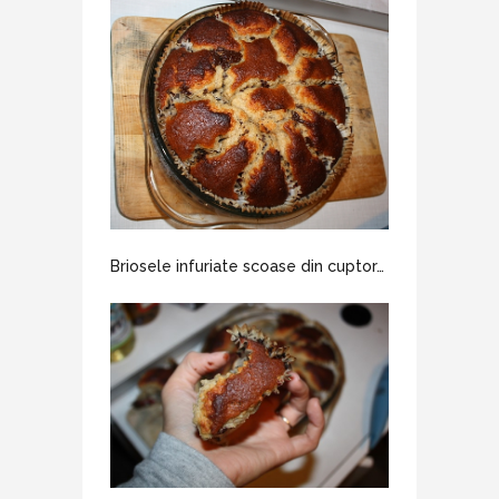
Briosele infuriate scoase din cuptor…