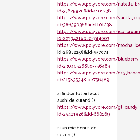
https://www.polyvore.com/nutella_b
id=37625920&lid=1101238
https://www.polyvore.com/vanilla_cu
id=36659036&lid=1101238
https://www.polyvore.com/ice_crea
id=22334216&lid=784003
https://www.polyvore.com/mocha_ic
id=26812258&lid=557074
https://www.polyvore.com/blueberry_
id=23040526&lid=756489
https://www.polyvore.com/o15_banan
id=21583534&lid=756489
si findca tot ai facut
sushi de curand :))
https://www.polyvore.com/gt_candy_
id=25421928&lid=668169
si un mic bonus de
sezon :))