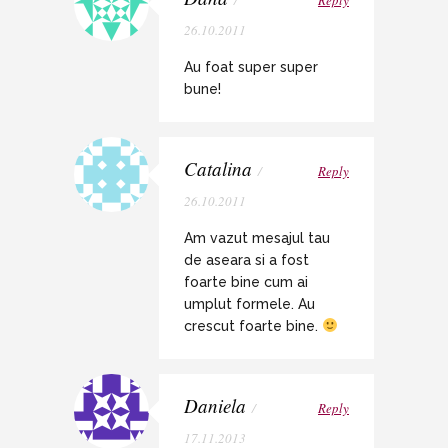
26.10.2011
Au foat super super
bune!
Catalina
/
Reply
26.10.2011
Am vazut mesajul tau
de aseara si a fost
foarte bine cum ai
umplut formele. Au
crescut foarte bine.
Daniela
/
Reply
17.11.2013