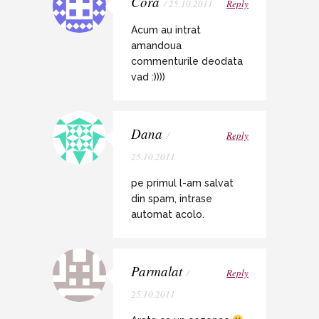
Cora
/ 25.10.2011
Reply
Acum au intrat
amandoua
commenturile deodata
vad :))))
Dana
/
Reply
25.10.2011
pe primul l-am salvat
din spam, intrase
automat acolo.
Parmalat
/
Reply
25.10.2011