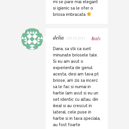
mi se pare mai elegant
si igienic sa le ofer o
briosa imbracata
delia
/ 28.10.2011
Reply
Dana, sa stii ca sunt
minunate briosele tale.
Si eu am avut o
experienta de genul
acesta, desi am tava pt
briose, am zis sa incerc
sa le fac si numai in
hartie (am avut si eu un
set identic cu altau, din
ikea) si au crescut in
lateral, cele puse in
hartie si in tava speciala,
au fost foarte