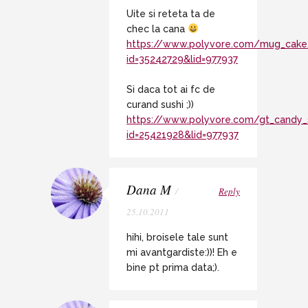
Uite si reteta ta de
chec la cana
https://www.polyvore.com/mug_cake
id=35242729&lid=977937
Si daca tot ai fc de
curand sushi ;))
https://www.polyvore.com/gt_candy_
id=25421928&lid=977937
Dana M
/
Reply
25.10.2011
hihi, broisele tale sunt
mi avantgardiste:))! Eh e
bine pt prima data;).