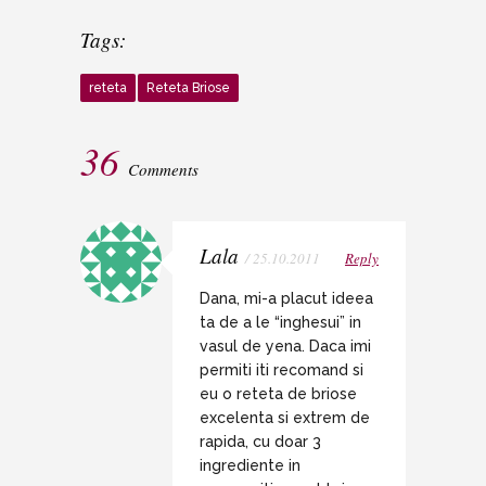
Tags:
reteta
Reteta Briose
36
Comments
Lala
/ 25.10.2011
Reply
Dana, mi-a placut ideea
ta de a le “inghesui” in
vasul de yena. Daca imi
permiti iti recomand si
eu o reteta de briose
excelenta si extrem de
rapida, cu doar 3
ingrediente in