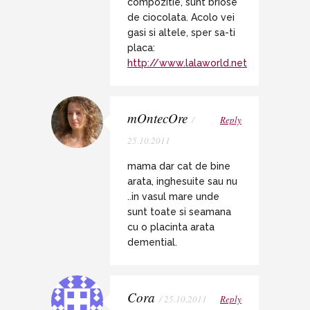
compozitie, sunt briose
de ciocolata. Acolo vei
gasi si altele, sper sa-ti
placa:
http://www.lalaworld.net
mOntecOre
/
Reply
25.10.2011
mama dar cat de bine
arata, inghesuite sau nu
..in vasul mare unde
sunt toate si seamana
cu o placinta arata
demential.
Cora
/ 25.10.2011
Reply