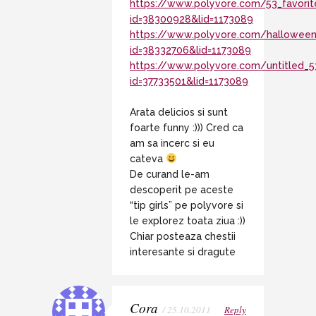
https://www.polyvore.com/53_favorit
id=38300928&lid=1173089
https://www.polyvore.com/halloween
id=38332706&lid=1173089
https://www.polyvore.com/untitled_5
id=37733501&lid=1173089
Arata delicios si sunt
foarte funny :))) Cred ca
am sa incerc si eu
cateva
De curand le-am
descoperit pe aceste
“tip girls” pe polyvore si
le explorez toata ziua :))
Chiar posteaza chestii
interesante si dragute
Cora
/ 25.10.2011
Reply