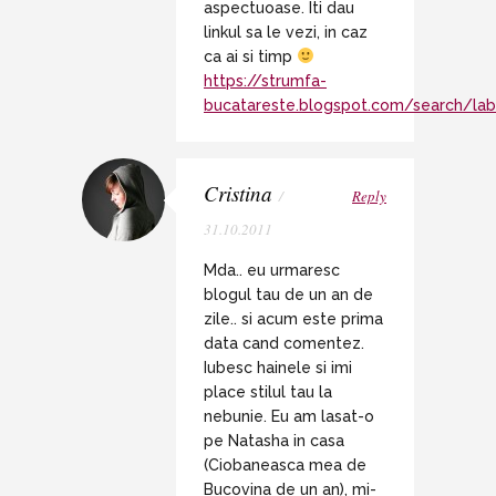
aspectuoase. Iti dau
linkul sa le vezi, in caz
ca ai si timp
https://strumfa-
bucatareste.blogspot.com/search/labe
Cristina
/
Reply
31.10.2011
Mda.. eu urmaresc
blogul tau de un an de
zile.. si acum este prima
data cand comentez.
Iubesc hainele si imi
place stilul tau la
nebunie. Eu am lasat-o
pe Natasha in casa
(Ciobaneasca mea de
Bucovina de un an), mi-