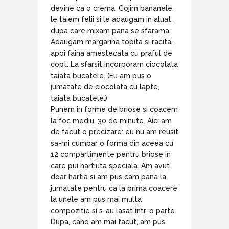
devine ca o crema. Cojim bananele,
le taiem felii si le adaugam in aluat,
dupa care mixam pana se sfarama.
Adaugam margarina topita si racita,
apoi faina amestecata cu praful de
copt. La sfarsit incorporam ciocolata
taiata bucatele. (Eu am pus o
jumatate de ciocolata cu lapte,
taiata bucatele.)
Punem in forme de briose si coacem
la foc mediu, 30 de minute. Aici am
de facut o precizare: eu nu am reusit
sa-mi cumpar o forma din aceea cu
12 compartimente pentru briose in
care pui hartiuta speciala. Am avut
doar hartia si am pus cam pana la
jumatate pentru ca la prima coacere
la unele am pus mai multa
compozitie si s-au lasat intr-o parte.
Dupa, cand am mai facut, am pus