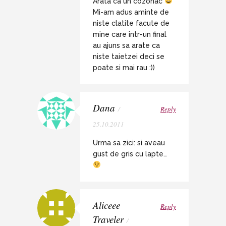
Arata ca un cozonac
Mi-am adus aminte de
niste clatite facute de
mine care intr-un final
au ajuns sa arate ca
niste taietzei deci se
poate si mai rau :))
Dana
/
Reply
25.10.2011
Urma sa zici: si aveau
gust de gris cu lapte…
Aliceee
Reply
Traveler
/