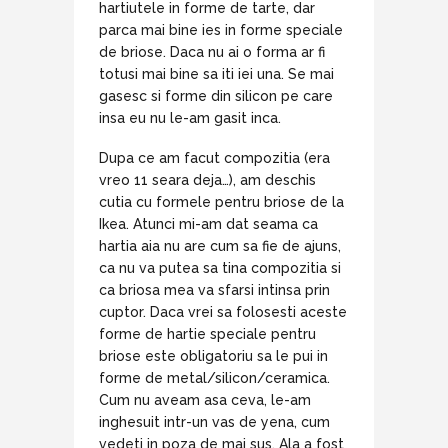
hartiutele in forme de tarte, dar
parca mai bine ies in forme speciale
de briose. Daca nu ai o forma ar fi
totusi mai bine sa iti iei una. Se mai
gasesc si forme din silicon pe care
insa eu nu le-am gasit inca.
Dupa ce am facut compozitia (era
vreo 11 seara deja…), am deschis
cutia cu formele pentru briose de la
Ikea. Atunci mi-am dat seama ca
hartia aia nu are cum sa fie de ajuns,
ca nu va putea sa tina compozitia si
ca briosa mea va sfarsi intinsa prin
cuptor. Daca vrei sa folosesti aceste
forme de hartie speciale pentru
briose este obligatoriu sa le pui in
forme de metal/silicon/ceramica.
Cum nu aveam asa ceva, le-am
inghesuit intr-un vas de yena, cum
vedeti in poza de mai sus. Ala a fost