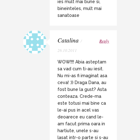
ies mult mai bune si,
bineinteles, mult mai
sanatoase
Catalina
/
Reply
26.10.2011
WOW!!!! Abia asteptam
sa vad cum ti-au iesit.
Nu mi-as fi imaginat asa
ceva! :)) Draga Dana, au
fost bune la gust? Asta
conteaza. Crede-ma
este totusi mai bine ca
le-ai pus in acel vas
deoarece eu cand le-
am facut prima oara in
hartiute, unele s-au
lasat intr-o parte si s-au