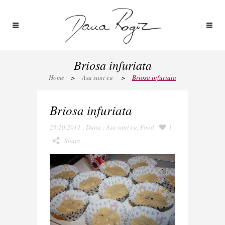
Briosa infuriata
Home
>
Asa sunt eu
>
Briosa infuriata
Briosa infuriata
25.10.2011
,
Dana
,
Asa sunt eu
,
Food
1
Share