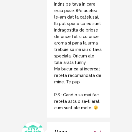
intins pe tava in care
erau puse. (Pe acelea
le-am dat la catelusa).
Iti pot spune ca eu sunt
indragostita de briose
de orice fel si cu orice
aroma si pana la urma
trebuie sa imi iau o tava
speciala. Oricum ale
tale arata funny.
Ma bucur ca ai incercat
reteta recomandata de
mine. Te pup
P.S.: Cand o sa mai fac
reteta asta o sa-ti arat
cum sunt ale mele.
Dana
/
Reply