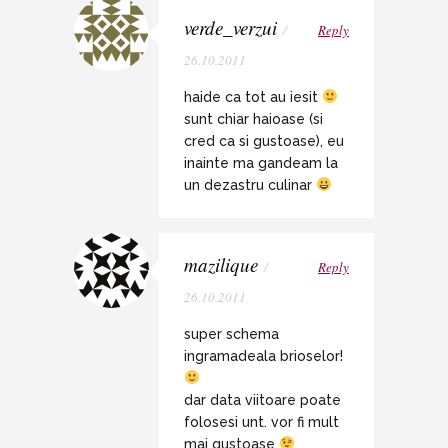
verde_verzui
/
Reply
26.10.2011
haide ca tot au iesit
sunt chiar haioase (si
cred ca si gustoase), eu
inainte ma gandeam la
un dezastru culinar
mazilique
/
Reply
26.10.2011
super schema
ingramadeala brioselor!
dar data viitoare poate
folosesi unt. vor fi mult
mai gustoase