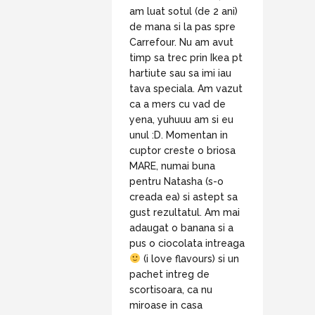
am luat sotul (de 2 ani)
de mana si la pas spre
Carrefour. Nu am avut
timp sa trec prin Ikea pt
hartiute sau sa imi iau
tava speciala. Am vazut
ca a mers cu vad de
yena, yuhuuu am si eu
unul :D. Momentan in
cuptor creste o briosa
MARE, numai buna
pentru Natasha (s-o
creada ea) si astept sa
gust rezultatul. Am mai
adaugat o banana si a
pus o ciocolata intreaga
(i love flavours) si un
pachet intreg de
scortisoara, ca nu
miroase in casa