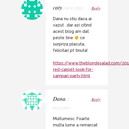
caty
/ 01.11.2011
Reply
Dana nu stiu daca ai
vazut ..dar azi citind
acest blog am dat
peste tine
ce
surpriza placuta,
felicitari pt tinuta!
https://www.theblondesalad.com/20
red-carpet-look-for-
campari-party.html
Dana
/
Reply
01.11.2011
Multumesc. Foarte
multa lume a remarcat