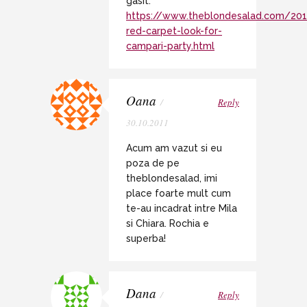
gasit:
https://www.theblondesalad.com/20
red-carpet-look-for-
campari-party.html
Oana
/
Reply
30.10.2011
Acum am vazut si eu
poza de pe
theblondesalad, imi
place foarte mult cum
te-au incadrat intre Mila
si Chiara. Rochia e
superba!
Dana
/
Reply