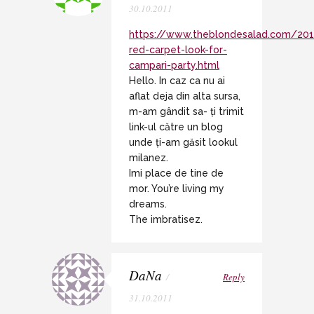
30.10.2011
https://www.theblondesalad.com/20
red-carpet-look-for-
campari-party.html
Hello. In caz ca nu ai
aflat deja din alta sursa,
m-am gândit sa- ți trimit
link-ul către un blog
unde ți-am găsit lookul
milanez.
Imi place de tine de
mor. You’re living my
dreams.
The imbratisez.
DaNa
/
Reply
31.10.2011