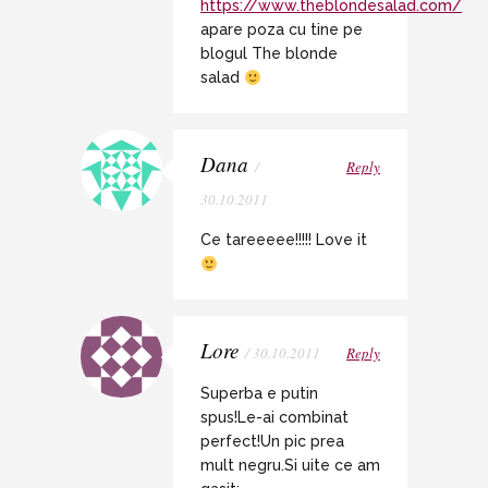
https://www.theblondesalad.com/
apare poza cu tine pe
blogul The blonde
salad
Dana
/
Reply
30.10.2011
Ce tareeeee!!!!! Love it
Lore
/ 30.10.2011
Reply
Superba e putin
spus!Le-ai combinat
perfect!Un pic prea
mult negru.Si uite ce am