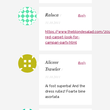
Raluca
/
Reply
31.10.2011
https://www.theblondesalad.com/20
red-carpet-look-for-
campari-party.html
Aliceee
Reply
Traveler
/
31.10.2011
Ai fost superba! And the
dress rullez! Foarte bine
asortata