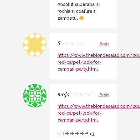
Absolut suberaba..si
rochia si coafura si
zambetul
S
/ 31.10.2011
Reply
https://www.theblondesalad.com/20
red-carpet-look-for-
campari-party.html
mojo
/ 31.10.2011
Reply
https://www.theblondesalad.com/20
red-carpet-look-for-
campari-party.html
UITEEEEEEEEE! <3