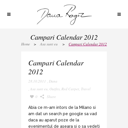
Campari Calendar 2012
Home
>
Asa sunt eu
>
Campari Calendar 2012
Campari Calendar
2012
28.10.2011
,
Dana
,
Asa sunt eu
,
Outfits
,
Red Carpet
,
Travel
0
Share
Abia ce m-am intors de la Milano si
am dat un search pe google sa vad
daca au aparut poze de la
evenimentul de aseara si o sa vedeti