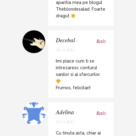
aparitia mea pe blogul
Theblondesalad. Foarte
dragut
Decebal
/
Reply
16.11.2011
Imi place cum ti se
intrezaresc conturul
sanilor si ai sfarcurilor.
Frumos, felicitari!
Adelina
/
Reply
25.11.2011
Cu tinuta asta, chiar ai