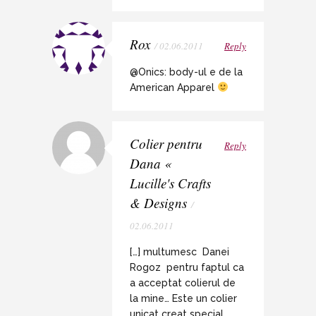
Rox
/ 02.06.2011
Reply
@Onics: body-ul e de la
American Apparel
Colier pentru
Reply
Dana «
Lucille's Crafts
& Designs
/
02.06.2011
[…] multumesc Danei
Rogoz pentru faptul ca
a acceptat colierul de
la mine… Este un colier
unicat creat special