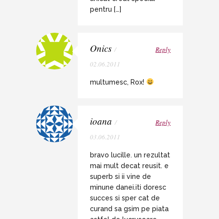
pentru […]
Onics
/
Reply
02.06.2011
multumesc, Rox!
ioana
/
Reply
03.06.2011
bravo lucille. un rezultat
mai mult decat reusit. e
superb si ii vine de
minune danei.iti doresc
succes si sper cat de
curand sa gsim pe piata