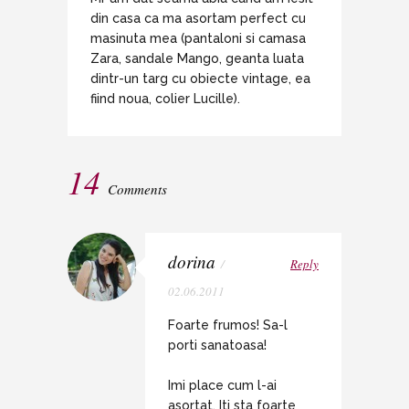
din casa ca ma asortam perfect cu
masinuta mea (pantaloni si camasa
Zara, sandale Mango, geanta luata
dintr-un targ cu obiecte vintage, ea
fiind noua, colier Lucille).
14
Comments
dorina
/
Reply
02.06.2011
Foarte frumos! Sa-l
porti sanatoasa!
Imi place cum l-ai
asortat. Iti sta foarte