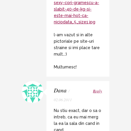
sexy-cori-gramescu-a-
slabit-40-de-kg-si-
este-mai-hot-ca-
niciodata_5_size1.jpg
l-am vazut si in alte
pictoriale pe site-uri
straine si imi place tare
mult…:)
Multumesc!
Dana
/
Reply
02.06.2011
Nu stiu exact, dar o sa o
intreb, ca eu mai merg
la ea la sala din cand in
cand.