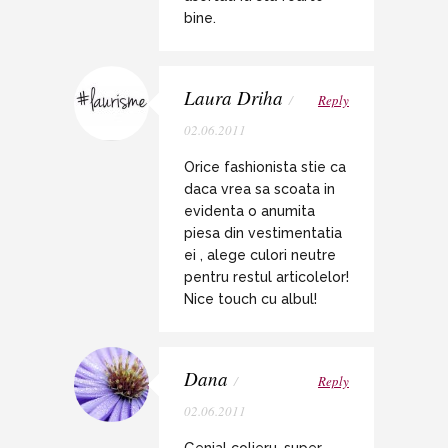
bine.
Laura Driha
/
Reply
02.06.2011
Orice fashionista stie ca
daca vrea sa scoata in
evidenta o anumita
piesa din vestimentatia
ei , alege culori neutre
pentru restul articolelor!
Nice touch cu albul!
Dana
/
Reply
02.06.2011