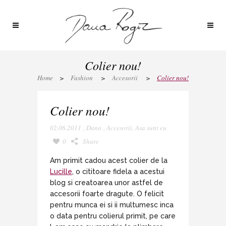
Colier nou!
Home
>
Fashion
>
Accesorii
>
Colier nou!
Colier nou!
02.06.2011
,
Dana
,
Accesorii
,
Asa sunt eu
0
Share
Am primit cadou acest colier de la
Lucille
, o cititoare fidela a acestui
blog si creatoarea unor astfel de
accesorii foarte dragute. O felicit
pentru munca ei si ii multumesc inca
o data pentru colierul primit, pe care