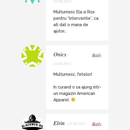
03.06.2011
Multumesc Ela si Rox
pentru “interventie”, ca
ati dat o mana de
ajutor…
Onics
/
Reply
04.06.2011
Multumesc, fetelor!
In curand o sa ajung intr-
un magazin American
Apparel.
Elrin
/ 05.06.2011
Reply