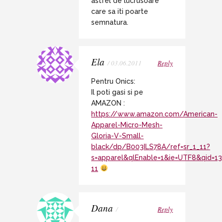
astfel de lucrusoare
care sa iti poarte
semnatura.
Ela
/ 03.06.2011
Reply
Pentru Onics:
Il poti gasi si pe
AMAZON :
https://www.amazon.com/American-
Apparel-Micro-Mesh-
Gloria-V-Small-
black/dp/B003ILS78A/ref=sr_1_11?
s=apparel&qlEnable=1&ie=UTF8&qid=1
11
Dana
/
Reply