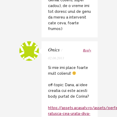
Genial colieru, super
cadou:), de o vreme imi
tot doresc unul de genu
da mereu a intervenit
cate ceva, foarte
frumos:)
Onics
/
Reply
02.06.2011
Si mie imi place foarte
mult colierul!
off-topic: Dana, ai idee
creatia cui este acesti
body purtat de Corina?
https://assets.acasatv.ro/assets/per
ratusca-cea-urata-diva-