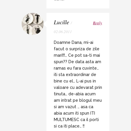
Lucille
/
Reply
02.06.2011
Doamne Dana, mi-ai
facut o surpriza de zile
mari!!!… Ce pot sa-ti mai
spun?? De data asta am
ramas eu fara cuvinte…
iti sta extraordinar de
bine cu el… L-ai pus in
valoare cu adevarat prin
tinuta… de-abia acum
am intrat pe blogul meu
si am vazut … asa ca
abia acum iti spun ITI
MULTUMESC ca il porti
si ca iti place… !!