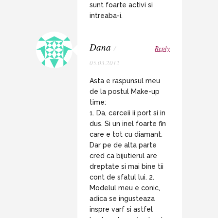
sunt foarte activi si
intreaba-i.
Dana
/
Reply
05.03.2012
Asta e raspunsul meu
de la postul Make-up
time:
1. Da, cerceii ii port si in
dus. Si un inel foarte fin
care e tot cu diamant.
Dar pe de alta parte
cred ca bijutierul are
dreptate si mai bine tii
cont de sfatul lui. 2.
Modelul meu e conic,
adica se ingusteaza
inspre varf si astfel