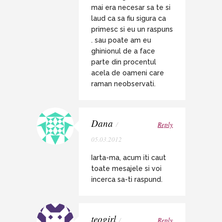
mai era necesar sa te si
laud ca sa fiu sigura ca
primesc si eu un raspuns
. sau poate am eu
ghinionul de a face
parte din procentul
acela de oameni care
raman neobservati.
Dana
/
Reply
05.03.2012
Iarta-ma, acum iti caut
toate mesajele si voi
incerca sa-ti raspund.
teogirl
/
Reply