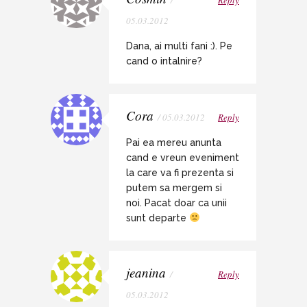
05.03.2012
Dana, ai multi fani :). Pe
cand o intalnire?
Cora
/ 05.03.2012
Reply
Pai ea mereu anunta
cand e vreun eveniment
la care va fi prezenta si
putem sa mergem si
noi. Pacat doar ca unii
sunt departe
jeanina
/
Reply
05.03.2012