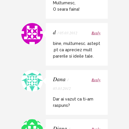
Multumesc,
O seara faina!
d
/ 05.03.2012
Reply
bine, multumesc. astept
.pt ca apreciez mult
parerile si ideile tale.
Dana
/
Reply
05.03.2012
Dar ai vazut ca ti-am
raspuns?
Diana
/
Reply