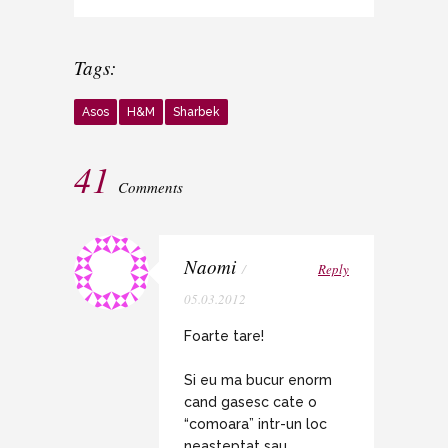
Tags:
Asos
H&M
Sharbek
41
Comments
Naomi
/
Reply
05.03.2012
Foarte tare!
Si eu ma bucur enorm
cand gasesc cate o
“comoara” intr-un loc
neasteptat sau