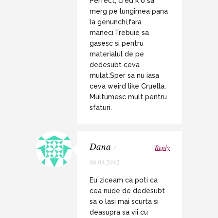
Perfect, cred k o sa
merg pe lungimea pana
la genunchi,fara
maneci.Trebuie sa
gasesc si pentru
materialul de pe
dedesubt ceva
mulat.Sper sa nu iasa
ceva weird like Cruella.
Multumesc mult pentru
sfaturi.
Dana
/
Reply
06.03.2012
Eu ziceam ca poti ca
cea nude de dedesubt
sa o lasi mai scurta si
deasupra sa vii cu