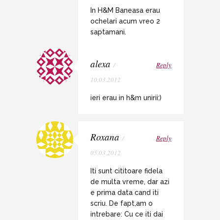
In H&M Baneasa erau
ochelari acum vreo 2
saptamani.
alexa
/
Reply
10.03.2012
ieri erau in h&m unirii:)
Roxana
/
Reply
05.03.2012
Iti sunt cititoare fidela
de multa vreme, dar azi
e prima data cand iti
scriu. De fapt,am o
intrebare: Cu ce iti dai