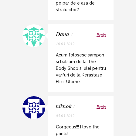
pe par de e asa de
stralucitor?
Dana
/
Reply
10.03.2012
Acum folosesc sampon
si balsam de la The
Body Shop si ulei pentru
varfuri de la Kerastase
Elixir Ultime.
niknok
/
Reply
05.03.2012
Gorgeous!!! I love the
pants!