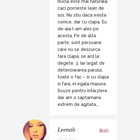
bucla este mai naturala,
caci porneste lejer de
sus. Nu stiu daca exista
conice, dar cu clapa. Eu
de-aia l-am ales pe
acesta. Pe de alta
parte, sunt persoane
care nu se descurca
fara clapa, se ard la
degete. 3. Iar legat de
deterioararea parului,
toate o fac – si cu clapa
si fara, in egala masura.
Scuze pentru intarziere,
dar am o saptamana
extrem de agitata….
Leenah
/
Reply
05.03.2012