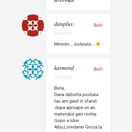
ambreajul.
danplux
/
Reply
06.03.2012
Mmmm …. botinele …
karmend
/
Reply
06.03.2012
Buna,
Dana datorita postului
tau am gasit in sfarsit
,dupa aproape un an,
materialul gen rochia
Gopo a Iuliei
Albu,Loredanei Groza la