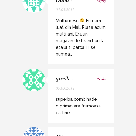
/
Reply
05.03.2012
Multumesc
Eu i-am
luat din Mall Plaza acum
multi ani. Era un
magazin de brand-uri la
etajul 1, parca IT se
numea…
giselle
/
Reply
05.03.2012
superba combinatie
o primavara frumoasa
ca tine