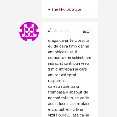
♥
The Niknok Style
d
/ 05.03.2012
Reply
draga dana, te citesc si
eu de ceva timp dar nu
am obiceiul sa si
comentez. in schimb am
indraznit sa iti pun vreo
3 mici intrebari la care
am tot asteptat
raspunsul…
ca esti superba si
frumoasa e absolut de
necontestat si se vede
acest lucru. ca imi placi
e clar ,altfel nu ti-as
vizita blogul , asa ca nu