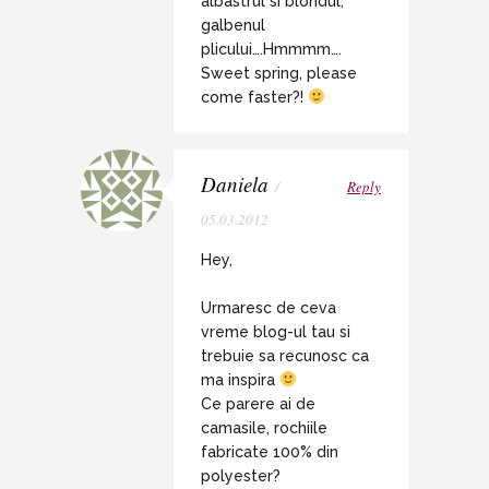
albastrul si blondul,
galbenul
plicului….Hmmmm….
Sweet spring, please
come faster?!
Daniela
/
Reply
05.03.2012
Hey,
Urmaresc de ceva
vreme blog-ul tau si
trebuie sa recunosc ca
ma inspira
Ce parere ai de
camasile, rochiile
fabricate 100% din
polyester?