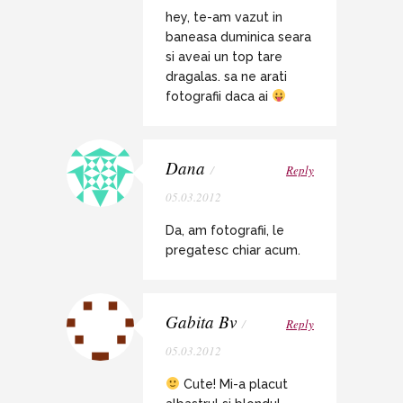
hey, te-am vazut in
baneasa duminica seara
si aveai un top tare
dragalas. sa ne arati
fotografii daca ai
Dana
/
Reply
05.03.2012
Da, am fotografii, le
pregatesc chiar acum.
Gabita Bv
/
Reply
05.03.2012
Cute! Mi-a placut