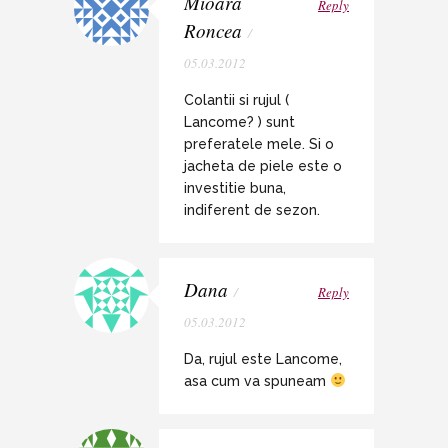
Mioara
Reply
Roncea
/
05.03.2012
Colantii si rujul (
Lancome? ) sunt
preferatele mele. Si o
jacheta de piele este o
investitie buna,
indiferent de sezon.
Dana
/
Reply
05.03.2012
Da, rujul este Lancome,
asa cum va spuneam