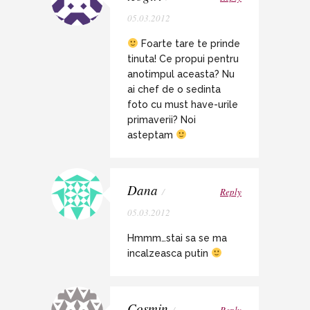
05.03.2012
Foarte tare te prinde
tinuta! Ce propui pentru
anotimpul aceasta? Nu
ai chef de o sedinta
foto cu must have-urile
primaverii? Noi
asteptam
Dana
/
Reply
05.03.2012
Hmmm…stai sa se ma
incalzeasca putin
Cosmin
/
Reply