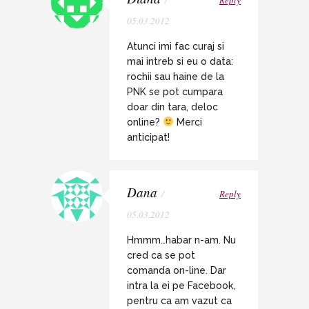
05.03.2012
Atunci imi fac curaj si
mai intreb si eu o data:
rochii sau haine de la
PNK se pot cumpara
doar din tara, deloc
online?
Merci
anticipat!
Dana
/
Reply
05.03.2012
Hmmm…habar n-am. Nu
cred ca se pot
comanda on-line. Dar
intra la ei pe Facebook,
pentru ca am vazut ca