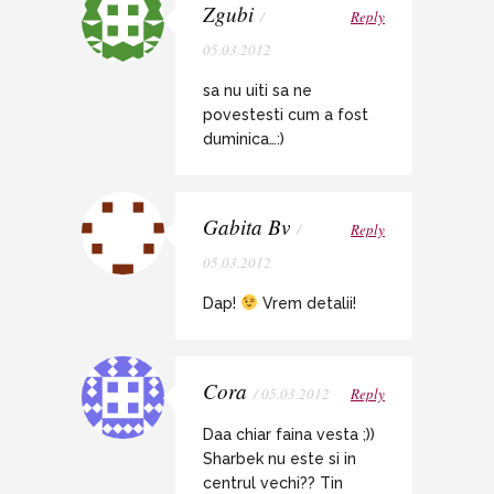
Zgubi
/
Reply
05.03.2012
sa nu uiti sa ne
povestesti cum a fost
duminica…:)
Gabita Bv
/
Reply
05.03.2012
Dap!
Vrem detalii!
Cora
/ 05.03.2012
Reply
Daa chiar faina vesta ;))
Sharbek nu este si in
centrul vechi?? Tin