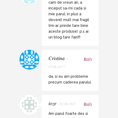
cam de vreun an, a
inceput sa-mi cada si
mie parul, in plus a
devenit mult mai fragil
(mi-ar prinde tare bine
aceste produse). p.s ai
un blog tare fain!!!
Cristina
/
Reply
02.06.2015
da, si eu am probleme
precum caderea parului.
ioze
/ 02.06.2015
Reply
Am parul foarte des si