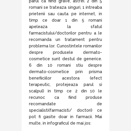
parul ca fiind grave, astfel 2 din 5
romani se trateaza singuri, 1 intreaba
prietenii sau cauta pe internet, in
timp ce doar 1 din 5 romani
apeleaza la sfatul
farmacistului/doctorilor pentru a le
recomanda un tratament pentru
problema lor. Cunostintele romanilor
despre produsele dermato-
cosmetice sunt destul de generice.
6 din 10 romani stiu despre
dermato-cosmetice prin prisma
benefiiciilor acestora (efect
terapeutic, protejeaza parul si
scalpul) in timp ce 2 din 10 le
recunoc ca fiind produse
recomandate de
specialisti(farmacisti/ doctori) ce
pot fi gasite doar in farmacii. Mai
multe, in infograficul de mai jos: