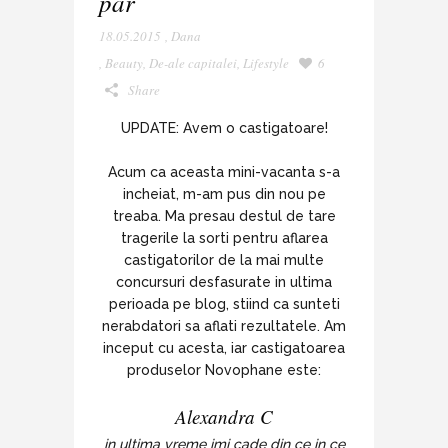
par
18.05.2015
,
Dana
,
Beauty
,
De-ale capitalei
,
Lifestyle
6
Share
UPDATE: Avem o castigatoare!
Acum ca aceasta mini-vacanta s-a
incheiat, m-am pus din nou pe
treaba. Ma presau destul de tare
tragerile la sorti pentru aflarea
castigatorilor de la mai multe
concursuri desfasurate in ultima
perioada pe blog, stiind ca sunteti
nerabdatori sa aflati rezultatele. Am
inceput cu acesta, iar castigatoarea
produselor Novophane este:
Alexandra C
in ultima vreme imi cade din ce in ce