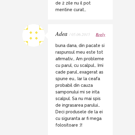
de 2 zile nu il pot
mentine curat…
Adea
/ 05.06.2015
Reply
buna dana, din pacate si
raspunsul meu este tot
afirmativ… Am probleme
cu parul, cu scalpul… Imi
cade parul…exagerat as
spune eu… Iar la ceafa
probabil din cauza
samponului mi se irita
scalpul. Sa nu mai spis
de ingrasarea parului…
Deci produsele de la ei
cu siguranta ar fi mega
folositoare :)!