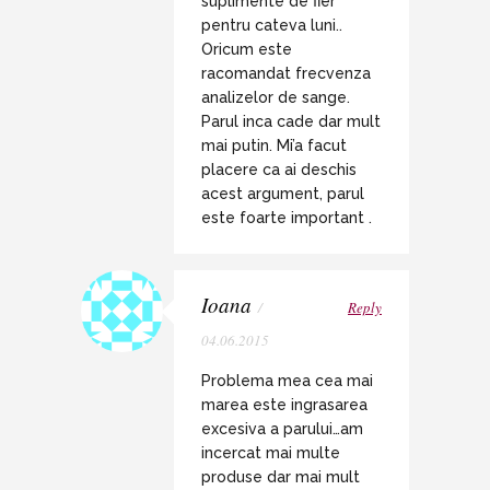
suplimente de fier
pentru cateva luni..
Oricum este
racomandat frecvenza
analizelor de sange.
Parul inca cade dar mult
mai putin. Mi’a facut
placere ca ai deschis
acest argument, parul
este foarte important .
Ioana
/
Reply
04.06.2015
Problema mea cea mai
marea este ingrasarea
excesiva a parului…am
incercat mai multe
produse dar mai mult