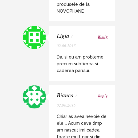
produsele de la
NOVOPHANE
Ligia
/
Reply
02.06.2015
Da, si eu am probleme
precum subtierea si
caderea parului.
Bianca
/
Reply
02.06.2015
Chiar as avea nevoie de
ele … Acum ceva timp
am nascut imi cadea
foarte mult par si din