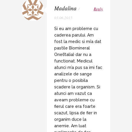
Madalina
/
Reply
03.06.2015
Si eu am probleme cu
caderea parului. Am
fost la medic si mi’a dat
pastile Biomineral
One(Italia) dar nu a
functionat. Medicul
atunci m’a pus sa imi fac
analizele de sange
pentru o posibila
scadere la organism. Si
atunci am vazut ca
aveam probleme cu
fierul care era foarte
scazut, lipsa de fier in
organim duce la
anemie. Am luat