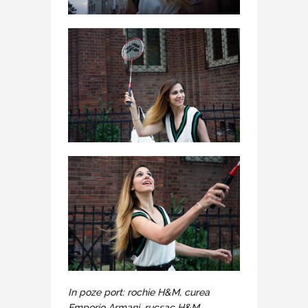
In poze port: rochie H&M, curea
Emporio Armani, rucsac H&M.