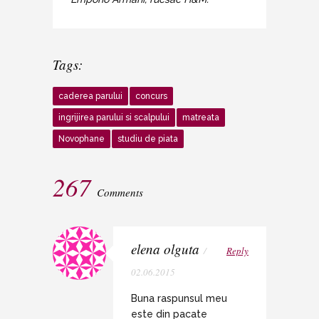
Tags:
caderea parului
concurs
ingrijirea parului si scalpului
matreata
Novophane
studiu de piata
267
Comments
elena olguta
/
Reply
02.06.2015
Buna raspunsul meu
este din pacate