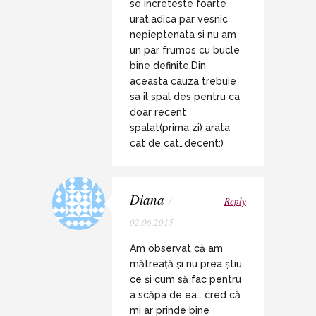
se increteste foarte
urat,adica par vesnic
nepieptenata si nu am
un par frumos cu bucle
bine definite.Din
aceasta cauza trebuie
sa il spal des pentru ca
doar recent
spalat(prima zi) arata
cat de cat…decent:)
Diana
/
Reply
02.06.2015
Am observat că am
mătreață și nu prea știu
ce și cum să fac pentru
a scăpa de ea… cred că
mi ar prinde bine