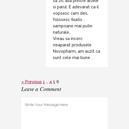
sa zic asa printre altele
si parul. E adevarat ca il
vopsesc cam des,
folosesc fixativ ,
sampoane mai putin
naturale…
Vreau sa incerc
neaparat produsele
Novopharm, am auzit ca
sunt cele mai bune .
« Previous
1
…
4
5
6
Leave a Comment