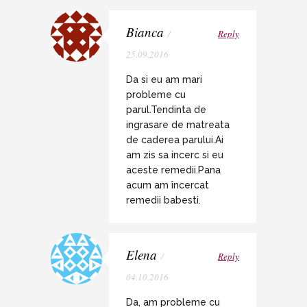
Bianca
/
Reply
25.09.2016
Da si eu am mari
probleme cu
parul.Tendinta de
ingrasare de matreata
de caderea parului.Ai
am zis sa incerc si eu
aceste remedii.Pana
acum am încercat
remedii babesti.
Elena
/
Reply
04.10.2016
Da, am probleme cu