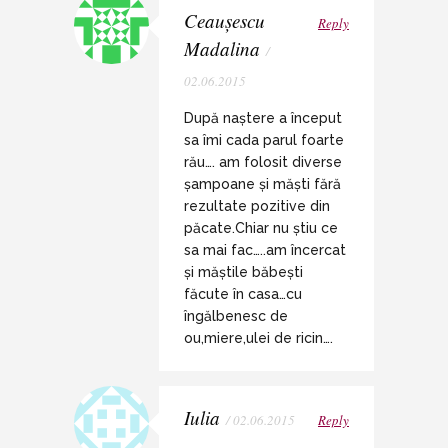
Ceaușescu
Reply
Madalina
/
02.06.2015
După naștere a început
sa îmi cada parul foarte
rău…. am folosit diverse
șampoane și măști fără
rezultate pozitive din
păcate.Chiar nu știu ce
sa mai fac…..am încercat
și măștile băbești
făcute în casa…cu
îngălbenesc de
ou,miere,ulei de ricin….
Iulia
/ 02.06.2015
Reply