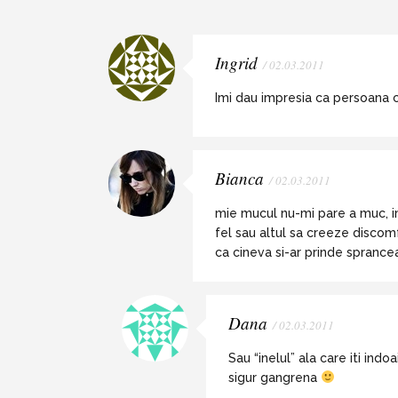
Ingrid
/ 02.03.2011
Imi dau impresia ca persoana c
Bianca
/ 02.03.2011
mie mucul nu-mi pare a muc, im
fel sau altul sa creeze discomf
ca cineva si-ar prinde sprancea
Dana
/ 02.03.2011
Sau “inelul” ala care iti indo
sigur gangrena