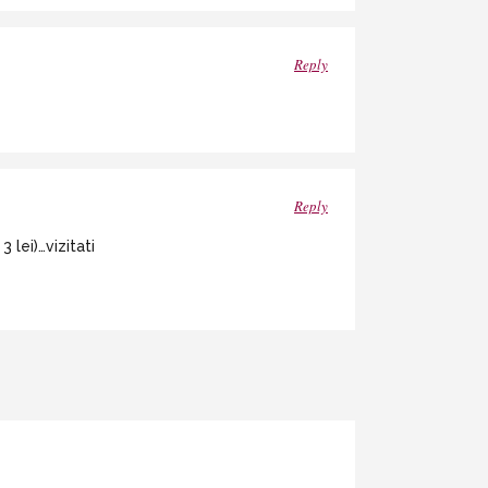
Reply
Reply
 lei)…vizitati