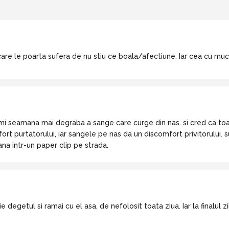
are le poarta sufera de nu stiu ce boala/afectiune. Iar cea cu muc
i seamana mai degraba a sange care curge din nas. si cred ca toata
ort purtatorului, iar sangele pe nas da un discomfort privitorului.
na intr-un paper clip pe strada.
aie degetul si ramai cu el asa, de nefolosit toata ziua. Iar la finalul z