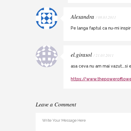
Alexandra
/ 08.03.2011
Pe langa faptul ca nu-mi inspir
el.girasol
/ 21.03.2011
asa ceva nu am mai vazut….si eu
https://www.thepowerofflowe
Leave a Comment