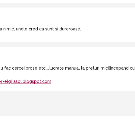
a nimic, unele cred ca sunt si dureroase.
 fac cercei,brose etc.,…lucrate manual la preturi mici(incepand cu 3
r-elgirasol.blogspot.com