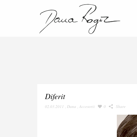
Diferit
02.03.2011
,
Dana
,
Accesorii
0
Share