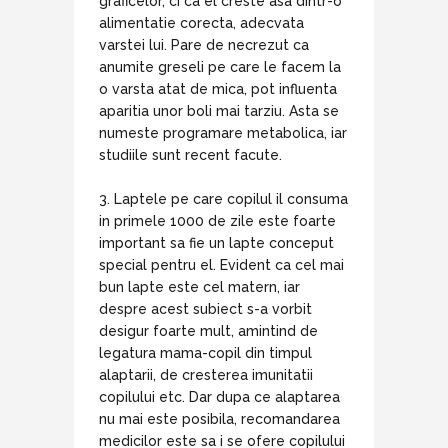
graficelor, ci ca el creste asa dintr-o
alimentatie corecta, adecvata
varstei lui. Pare de necrezut ca
anumite greseli pe care le facem la
o varsta atat de mica, pot influenta
aparitia unor boli mai tarziu. Asta se
numeste programare metabolica, iar
studiile sunt recent facute.
3. Laptele pe care copilul il consuma
in primele 1000 de zile este foarte
important sa fie un lapte conceput
special pentru el. Evident ca cel mai
bun lapte este cel matern, iar
despre acest subiect s-a vorbit
desigur foarte mult, amintind de
legatura mama-copil din timpul
alaptarii, de cresterea imunitatii
copilului etc. Dar dupa ce alaptarea
nu mai este posibila, recomandarea
medicilor este sa i se ofere copilului