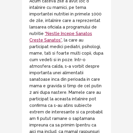
Acum cateva zile a avut loc o
intalnire cu mamici, pe tema
importantei nutritiei in primele 1000
de zile, intalnire care a reprezentat
lansarea oficiala a programului de
nutritie
“Nestle Incepe Sanatos
Creste Sanatos”
, la care au
participat medici pediatri, psihologi,
mame, tati si foarte multi copii, dupa
cum vedeti si in poze. Intr-o
atmosfera calda, s-a vorbit despre
importanta unei alimentatii
sanatoase inca din perioada in care
mama e gravida si timp de cel putin
2 ani dupa nastere. Mamele care au
participat la aceasta intalnire pot
confirma ca s-au atins subiecte
extrem de interesante si ca probabil
am fi putut ramane o saptamana
impreuna ca sa primim (pentru ca
aici ma includ, ca mama) raspunsuri