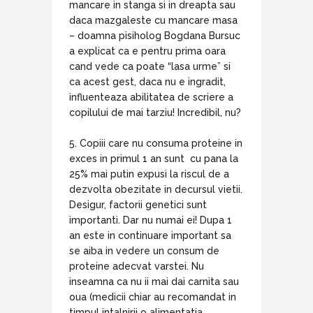
mancare in stanga si in dreapta sau
daca mazgaleste cu mancare masa
– doamna pisiholog Bogdana Bursuc
a explicat ca e pentru prima oara
cand vede ca poate “lasa urme” si
ca acest gest, daca nu e ingradit,
influenteaza abilitatea de scriere a
copilului de mai tarziu! Incredibil, nu?
5. Copiii care nu consuma proteine in
exces in primul 1 an sunt cu pana la
25% mai putin expusi la riscul de a
dezvolta obezitate in decursul vietii.
Desigur, factorii genetici sunt
importanti. Dar nu numai ei! Dupa 1
an este in continuare important sa
se aiba in vedere un consum de
proteine adecvat varstei. Nu
inseamna ca nu ii mai dai carnita sau
oua (medicii chiar au recomandat in
timpul intalnirii o alimentatia