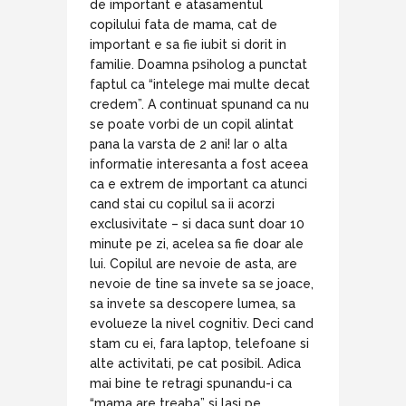
de important e atasamentul
copilului fata de mama, cat de
important e sa fie iubit si dorit in
familie. Doamna psiholog a punctat
faptul ca “intelege mai multe decat
credem”. A continuat spunand ca nu
se poate vorbi de un copil alintat
pana la varsta de 2 ani! Iar o alta
informatie interesanta a fost aceea
ca e extrem de important ca atunci
cand stai cu copilul sa ii acorzi
exclusivitate – si daca sunt doar 10
minute pe zi, acelea sa fie doar ale
lui. Copilul are nevoie de asta, are
nevoie de tine sa invete sa se joace,
sa invete sa descopere lumea, sa
evolueze la nivel cognitiv. Deci cand
stam cu ei, fara laptop, telefoane si
alte activitati, pe cat posibil. Adica
mai bine te retragi spunandu-i ca
“mama are treaba” si lasi pe