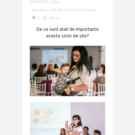
28.09.2015
,
Dana
,
Asa sunt eu
,
De-ale capitalei
,
Parenting
1
Share
De ce sunt atat de importante
aceste 1000 de zile?