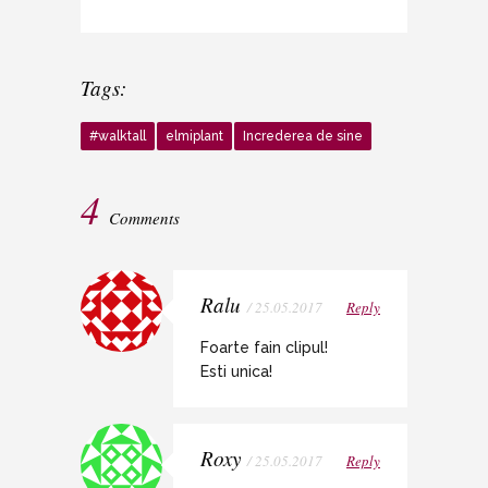
Tags:
#walktall
elmiplant
Increderea de sine
4
Comments
Ralu
/ 25.05.2017
Reply
Foarte fain clipul!
Esti unica!
Roxy
/ 25.05.2017
Reply