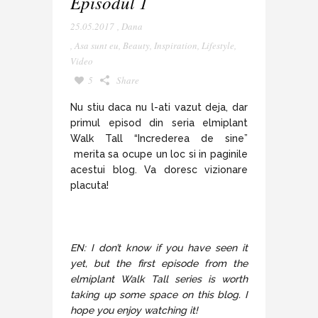
Episodul 1
25.05.2017
,
Dana
,
Asa sunt eu
,
Beauty
,
Inspiration
,
Lifestyle
,
Video
5
Share
Nu stiu daca nu l-ati vazut deja, dar
primul episod din seria elmiplant
Walk Tall “Increderea de sine”
merita sa ocupe un loc si in paginile
acestui blog. Va doresc vizionare
placuta!
EN: I don’t know if you have seen it
yet, but the first episode from the
elmiplant Walk Tall series is worth
taking up some space on this blog. I
hope you enjoy watching it!