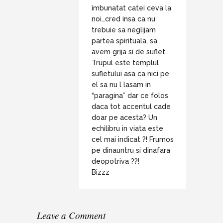
imbunatat catei ceva la
noi…cred insa ca nu
trebuie sa neglijam
partea spirituala, sa
avem grija si de suflet.
Trupul este templul
sufletului asa ca nici pe
el sa nu l lasam in
“paragina” dar ce folos
daca tot accentul cade
doar pe acesta? Un
echilibru in viata este
cel mai indicat ?! Frumos
pe dinauntru si dinafara
deopotriva ??!
Bizzz
Leave a Comment