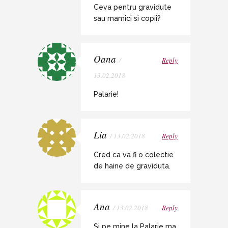
Ceva pentru gravidute
sau mamici si copii?
Oana
/
Reply
13.02.2018
Palarie!
Lia
/ 13.02.2018
Reply
Cred ca va fi o colectie
de haine de graviduta.
Ana
/ 13.02.2018
Reply
Si pe mine la Palarie ma