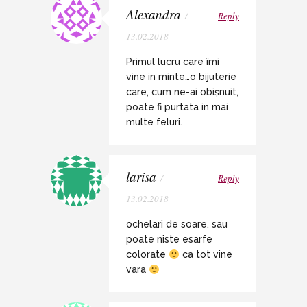
Alexandra
/
Reply
13.02.2018
Primul lucru care îmi
vine in minte…o bijuterie
care, cum ne-ai obișnuit,
poate fi purtata in mai
multe feluri.
larisa
/
Reply
13.02.2018
ochelari de soare, sau
poate niste esarfe
colorate
ca tot vine
vara