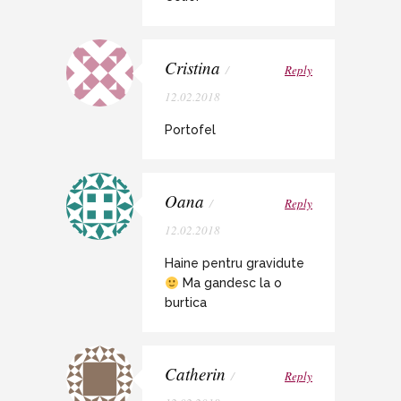
Cristina
/
Reply
12.02.2018
Portofel
Oana
/
Reply
12.02.2018
Haine pentru gravidute
Ma gandesc la o
burtica
Catherin
/
Reply