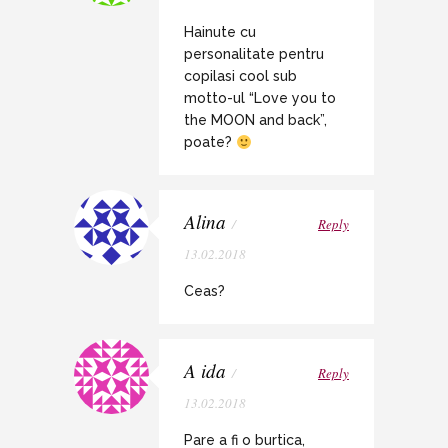
Hainute cu
personalitate pentru
copilasi cool sub
motto-ul “Love you to
the MOON and back”,
poate?
Alina
/
Reply
13.02.2018
Ceas?
A ida
/
Reply
13.02.2018
Pare a fi o burtica,