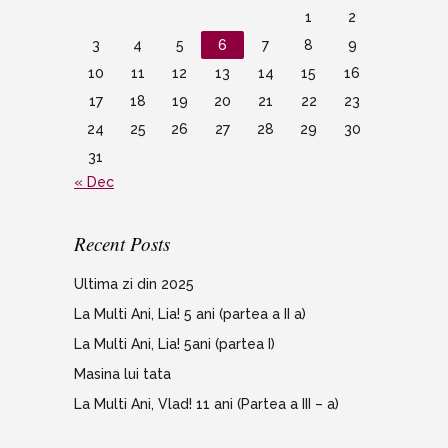
1
2
3
4
5
6
7
8
9
10
11
12
13
14
15
16
17
18
19
20
21
22
23
24
25
26
27
28
29
30
31
« Dec
Recent Posts
Ultima zi din 2025
La Multi Ani, Lia! 5 ani (partea a II a)
La Multi Ani, Lia! 5ani (partea I)
Masina lui tata
La Multi Ani, Vlad! 11 ani (Partea a III – a)