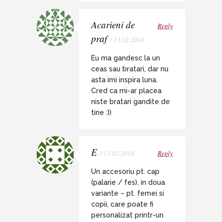
Acarieni de
Reply
praf
/ 13.02.2018
Eu ma gandesc la un
ceas sau bratari, dar nu
asta imi inspira luna.
Cred ca mi-ar placea
niste bratari gandite de
tine :))
E
/ 13.02.2018
Reply
Un accesoriu pt. cap
(palarie / fes), in doua
variante – pt. femei si
copii, care poate fi
personalizat printr-un