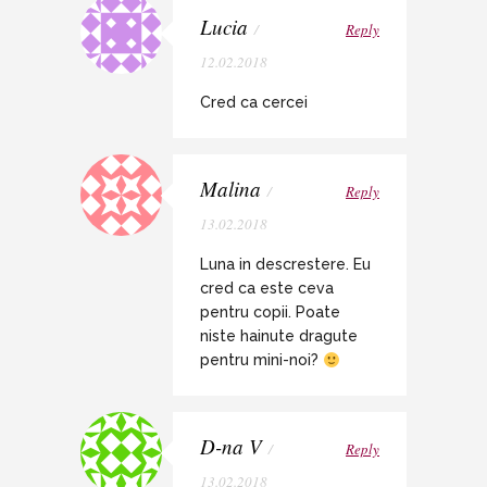
Lucia
/
Reply
12.02.2018
Cred ca cercei
Malina
/
Reply
13.02.2018
Luna in descrestere. Eu
cred ca este ceva
pentru copii. Poate
niste hainute dragute
pentru mini-noi?
D-na V
/
Reply
13.02.2018