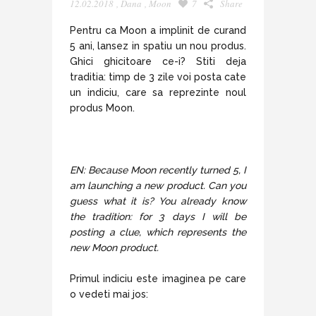
12.02.2018
,
Dana
,
Moon
7
Share
Pentru ca Moon a implinit de curand
5 ani, lansez in spatiu un nou produs.
Ghici ghicitoare ce-i? Stiti deja
traditia: timp de 3 zile voi posta cate
un indiciu, care sa reprezinte noul
produs Moon.
EN: Because Moon recently turned 5, I
am launching a new product. Can you
guess what it is? You already know
the tradition: for 3 days I will be
posting a clue, which represents the
new Moon product.
Primul indiciu este imaginea pe care
o vedeti mai jos: