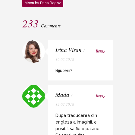
Moon by Dana Rogoz
233
Comments
Irina Visan
/
Reply
12.02.2018
Bijuterii?
Mada
/
Reply
12.02.2018
Dupa traducerea din
engleza a imaginii, e
posibil sa fie o palarie.