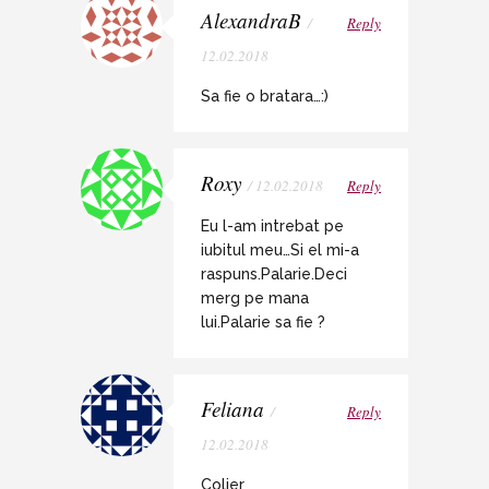
AlexandraB
/
Reply
12.02.2018
Sa fie o bratara…:)
Roxy
/ 12.02.2018
Reply
Eu l-am intrebat pe
iubitul meu…Si el mi-a
raspuns.Palarie.Deci
merg pe mana
lui.Palarie sa fie ?
Feliana
/
Reply
12.02.2018
Colier