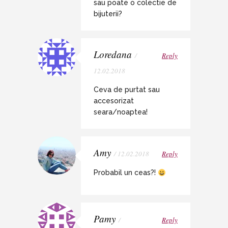
sau poate o colectie de
bijuterii?
Loredana
/
Reply
12.02.2018
Ceva de purtat sau
accesorizat
seara/noaptea!
Amy
/ 12.02.2018
Reply
Probabil un ceas?!
Pamy
/
Reply