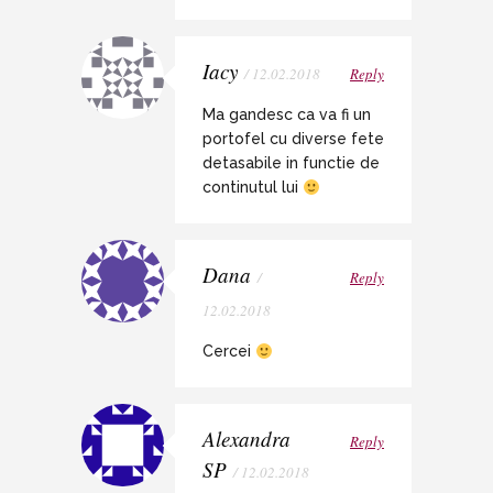
Iacy
/ 12.02.2018
Reply
Ma gandesc ca va fi un
portofel cu diverse fete
detasabile in functie de
continutul lui
Dana
/
Reply
12.02.2018
Cercei
Alexandra
Reply
SP
/ 12.02.2018