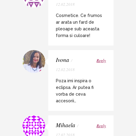
12.02.2018
Cosmetice. Ce frumos
ar arata un fard de
pleoape sub aceasta
forma si culoare!
Ivona
/
Reply
12.02.2018
Poza imi inspira o
eclipsa. Ar putea fi
vorba de ceva
accesorii…
Mihaela
/
Reply
12.02.2018