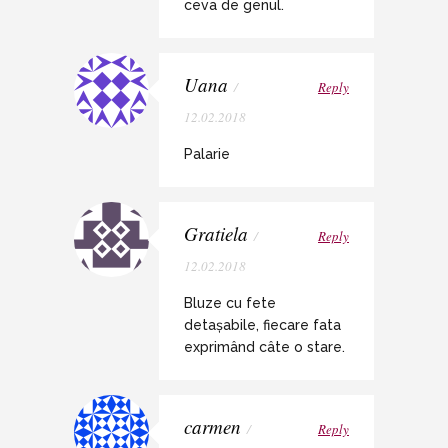
ceva de genul.
Uana
/
Reply
12.02.2018
Palarie
Gratiela
/
Reply
12.02.2018
Bluze cu fete
detașabile, fiecare fata
exprimând câte o stare.
carmen
/
Reply