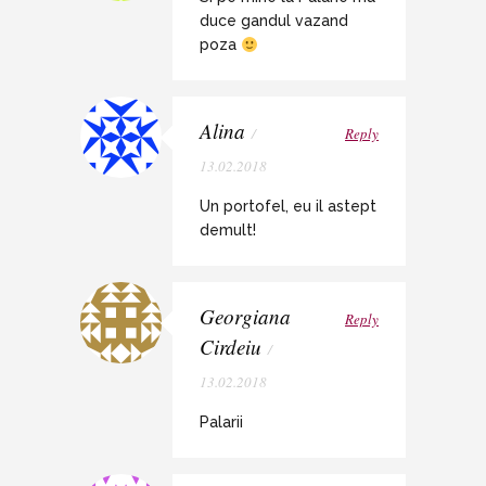
duce gandul vazand
poza
Alina
/
Reply
13.02.2018
Un portofel, eu il astept
demult!
Georgiana
Reply
Cirdeiu
/
13.02.2018
Palarii