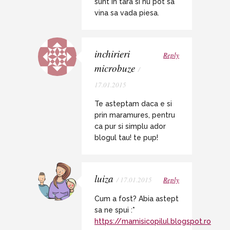
sunt in tara si nu pot sa
vina sa vada piesa.
inchirieri
Reply
microbuze
/
17.01.2015
Te asteptam daca e si
prin maramures, pentru
ca pur si simplu ador
blogul tau! te pup!
luiza
/ 17.01.2015
Reply
Cum a fost? Abia astept
sa ne spui :*
https://mamisicopilul.blogspot.ro