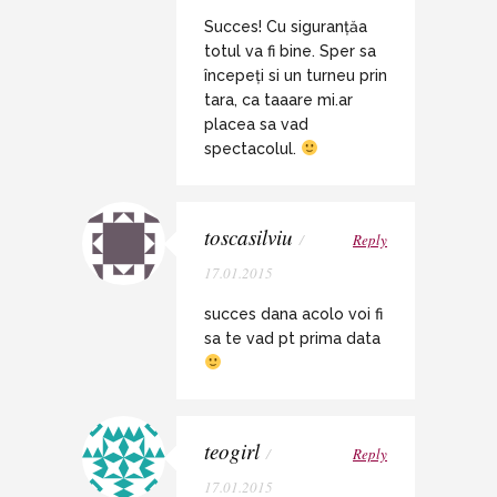
Succes! Cu siguranțăa
totul va fi bine. Sper sa
începeți si un turneu prin
tara, ca taaare mi.ar
placea sa vad
spectacolul.
toscasilviu
/
Reply
17.01.2015
succes dana acolo voi fi
sa te vad pt prima data
teogirl
/
Reply
17.01.2015