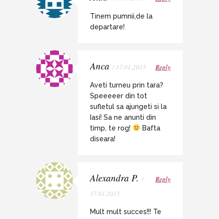
Tinem pumnii,de la
departare!
Anca
/ 17.01.2015
Reply
Aveti turneu prin tara?
Speeeeer din tot
sufletul sa ajungeti si la
Iasi! Sa ne anunti din
timp, te rog!
Bafta
diseara!
Alexandra P.
/
Reply
17.01.2015
Mult mult succes!!! Te