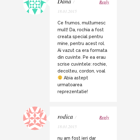
Dana
/
Reply
18.01.2015
Ce frumos, multumesc
mult! Da, rochia a fost
creata special pentru
mine, pentru acest rol.
Ai vazut ca era formata
din cuvinte. Pe ea erau
scrise cuvintele: rochie,
decolteu, cordon, voal
Abia astept
urmatoarea
reprezentatie!
rodica
/
Reply
18.01.2015
nu am fost ieri dar