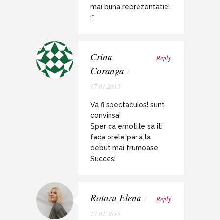
mai buna reprezentatie!
:*
Crina
Reply
Coranga
/
17.01.2015
Va fi spectaculos! sunt
convinsa!
Sper ca emotiile sa iti
faca orele pana la
debut mai frumoase.
Succes!
Rotaru Elena
/
Reply
17.01.2015