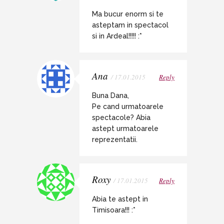
Ma bucur enorm si te
asteptam in spectacol
si in Ardeal!!!!! :*
Ana
/ 17.01.2015
Reply
Buna Dana,
Pe cand urmatoarele
spectacole? Abia
astept urmatoarele
reprezentatii.
Roxy
/ 17.01.2015
Reply
Abia te astept in
Timisoara!!! :*