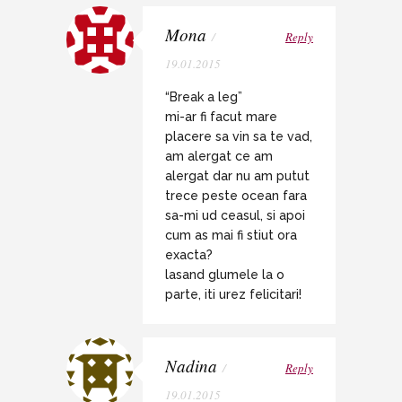
Mona
/
Reply
19.01.2015
“Break a leg”
mi-ar fi facut mare
placere sa vin sa te vad,
am alergat ce am
alergat dar nu am putut
trece peste ocean fara
sa-mi ud ceasul, si apoi
cum as mai fi stiut ora
exacta?
lasand glumele la o
parte, iti urez felicitari!
Nadina
/
Reply
19.01.2015