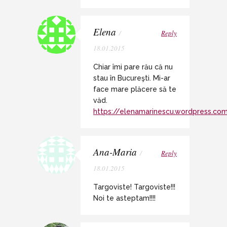
Elena
/
Reply
18.01.2015
Chiar îmi pare rău că nu
stau în Bucureşti. Mi-ar
face mare plăcere să te
văd.
https://elenamarinescu.wordpress.co
Ana-Maria
/
Reply
18.01.2015
Targoviste! Targoviste!!!
Noi te asteptam!!!!