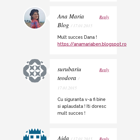
Ana Maria
Reply
Blog
/ 17.01.2015
Mult succes Dana !
https://anamariaben.blogspot.ro
surubariu
Reply
teodora
/
17.01.2015
Cu siguranta v-a fi bine
si aplaudata ! Iti doresc
mult succes !
Aida
/ 17.01.2015
Reply