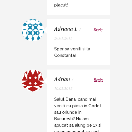
placut!
Adriana I.
/
Reply
20.01.2015
Sper sa veniti si la
Constanta!
Adrian
/
Reply
10.02.2015
Salut Dana, cand mai
veniti cu piesa in Godot,
sau oriunde in
Bucuresti? Nu am
apucat sa ajung pe 17 si
vreau neaparat sa vad