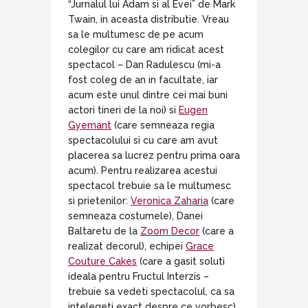
“Jurnalul lui Adam si al Evei” de Mark
Twain, in aceasta distributie. Vreau
sa le multumesc de pe acum
colegilor cu care am ridicat acest
spectacol – Dan Radulescu (mi-a
fost coleg de an in facultate, iar
acum este unul dintre cei mai buni
actori tineri de la noi) si
Eugen
Gyemant
(care semneaza regia
spectacolului si cu care am avut
placerea sa lucrez pentru prima oara
acum). Pentru realizarea acestui
spectacol trebuie sa le multumesc
si prietenilor:
Veronica Zaharia
(care
semneaza costumele), Danei
Baltaretu de la
Zoom Decor
(care a
realizat decorul), echipei
Grace
Couture Cakes
(care a gasit soluti
ideala pentru Fructul Interzis –
trebuie sa vedeti spectacolul, ca sa
intelegeti exact despre ce vorbesc),