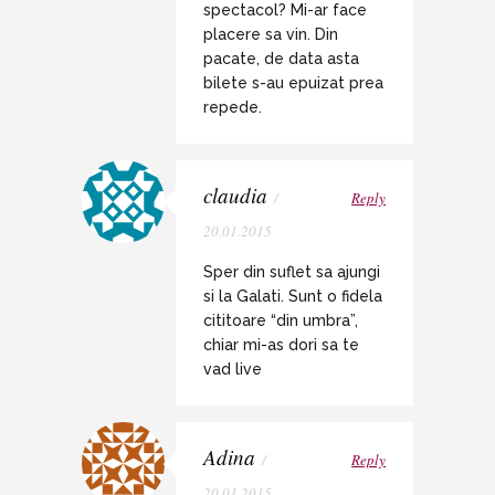
spectacol? Mi-ar face
placere sa vin. Din
pacate, de data asta
bilete s-au epuizat prea
repede.
claudia
/
Reply
20.01.2015
Sper din suflet sa ajungi
si la Galati. Sunt o fidela
cititoare “din umbra”,
chiar mi-as dori sa te
vad live
Adina
/
Reply
20.01.2015