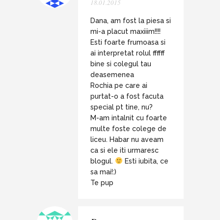
18.01.2015
Dana, am fost la piesa si
mi-a placut maxiiim!!!!
Esti foarte frumoasa si
ai interpretat rolul ffffff
bine si colegul tau
deasemenea
Rochia pe care ai
purtat-o a fost facuta
special pt tine, nu?
M-am intalnit cu foarte
multe foste colege de
liceu. Habar nu aveam
ca si ele iti urmaresc
blogul.
Esti iubita, ce
sa mai!:)
Te pup