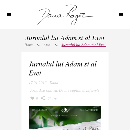
Jurnalul lui Adam si al Evei
Home
>
Arta
>
Jurnalul lui Adam si al Evei
Jurnalul lui Adam si al
Evei
17.01.2015
,
Dana
,
Arta
,
Asa sunt eu
,
De-ale capitalei
,
Lifestyle
8
Share