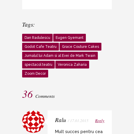
Tags:
Dan Radulescu
Eugen Gyemant
Godot Cafe Teatru
Grace Couture Cakes
Jurnalul lui Adam si al Evei de Mark Twain
spectacol teatru
Veronica Zaharia
Zoom Decor
36
Comments
Ralu
/ 17.01.2015
Reply
Mult succes pentru cea