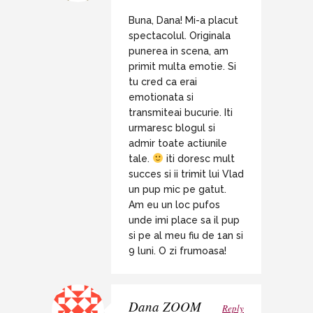
Buna, Dana! Mi-a placut
spectacolul. Originala
punerea in scena, am
primit multa emotie. Si
tu cred ca erai
emotionata si
transmiteai bucurie. Iti
urmaresc blogul si
admir toate actiunile
tale.
iti doresc mult
succes si ii trimit lui Vlad
un pup mic pe gatut.
Am eu un loc pufos
unde imi place sa il pup
si pe al meu fiu de 1an si
9 luni. O zi frumoasa!
Dana ZOOM
Reply