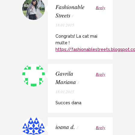
Fashionable
Reply
Streets
/
18.01.2015
Congrats! La cat mai
multe !
https://fashionablestreets.blogspot.
Gavrila
Reply
Mariana
/
18.01.2015
Succes dana
ioana d.
/
Reply