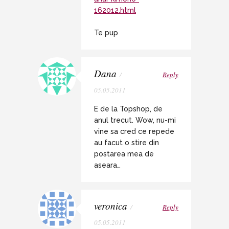
162012.html
Te pup
Dana
/
Reply
05.05.2011
E de la Topshop, de
anul trecut. Wow, nu-mi
vine sa cred ce repede
au facut o stire din
postarea mea de
aseara…
veronica
/
Reply
05.05.2011