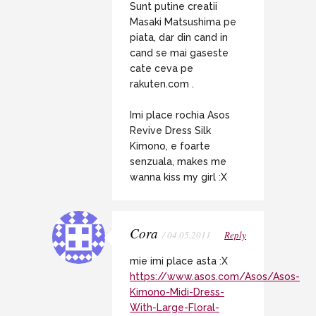
Sunt putine creatii
Masaki Matsushima pe
piata, dar din cand in
cand se mai gaseste
cate ceva pe
rakuten.com .
Imi place rochia Asos
Revive Dress Silk
Kimono, e foarte
senzuala, makes me
wanna kiss my girl :X
Cora
/ 04.05.2011
Reply
mie imi place asta :X
https://www.asos.com/Asos/Asos-
Kimono-Midi-Dress-
With-Large-Floral-