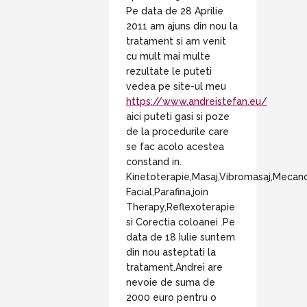
Pe data de 28 Aprilie
2011 am ajuns din nou la
tratament si am venit
cu mult mai multe
rezultate le puteti
vedea pe site-ul meu
https://www.andreistefan.eu/
aici puteti gasi si poze
de la procedurile care
se fac acolo acestea
constand in.
Kinetoterapie,Masaj,Vibromasaj,Mecan
Facial,Parafina,join
Therapy,Reflexoterapie
si Corectia coloanei .Pe
data de 18 Iulie suntem
din nou asteptati la
tratament.Andrei are
nevoie de suma de
2000 euro pentru o