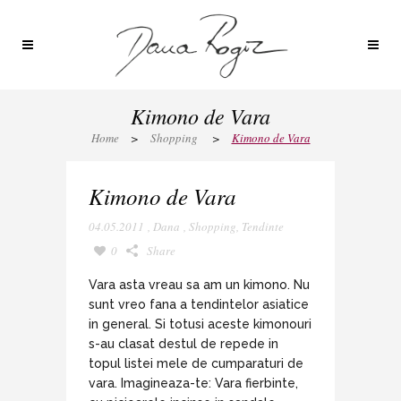
Kimono de Vara
Home
>
Shopping
>
Kimono de Vara
Kimono de Vara
04.05.2011
,
Dana
,
Shopping
,
Tendinte
0
Share
Vara asta vreau sa am un kimono. Nu
sunt vreo fana a tendintelor asiatice
in general. Si totusi aceste kimonouri
s-au clasat destul de repede in
topul listei mele de cumparaturi de
vara. Imagineaza-te: Vara fierbinte,