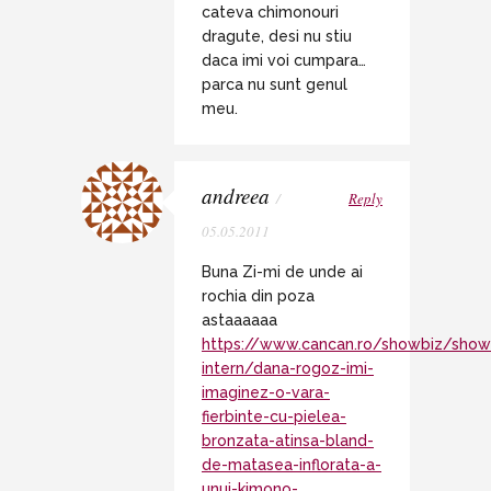
cateva chimonouri
dragute, desi nu stiu
daca imi voi cumpara…
parca nu sunt genul
meu.
andreea
/
Reply
05.05.2011
Buna Zi-mi de unde ai
rochia din poza
astaaaaaa
https://www.cancan.ro/showbiz/show
intern/dana-rogoz-imi-
imaginez-o-vara-
fierbinte-cu-pielea-
bronzata-atinsa-bland-
de-matasea-inflorata-a-
unui-kimono-