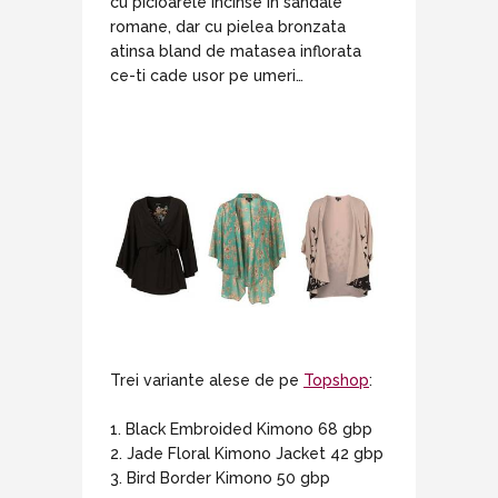
cu picioarele incinse in sandale
romane, dar cu pielea bronzata
atinsa bland de matasea inflorata
ce-ti cade usor pe umeri…
Trei variante alese de pe
Topshop
:
1. Black Embroided Kimono 68 gbp
2. Jade Floral Kimono Jacket 42 gbp
3. Bird Border Kimono 50 gbp