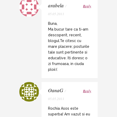
arabela
/
Reply
05.05.2011
Buna,
Ma bucur tare ca ti-am
descoperit, recent,
blogul.Te citesc cu
mare placere; posturile
tale sunt pertinente si
educative. Iti doresc o
zi frumoasa, in ciuda
ploii:(
OanaG
/
Reply
05.05.2011
Rochia Asos este
superba! Am vazut si eu