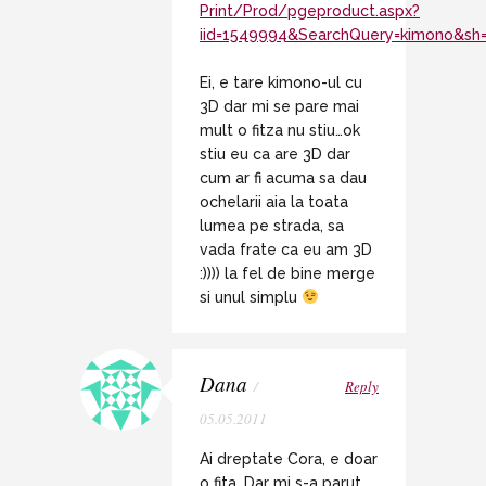
Print/Prod/pgeproduct.aspx?
iid=1549994&SearchQuery=kimono&sh=
Ei, e tare kimono-ul cu
3D dar mi se pare mai
mult o fitza nu stiu…ok
stiu eu ca are 3D dar
cum ar fi acuma sa dau
ochelarii aia la toata
lumea pe strada, sa
vada frate ca eu am 3D
:)))) la fel de bine merge
si unul simplu
Dana
/
Reply
05.05.2011
Ai dreptate Cora, e doar
o fita. Dar mi s-a parut