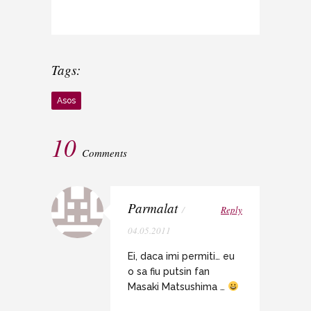
Tags:
Asos
10
Comments
Parmalat
/
Reply
04.05.2011
Ei, daca imi permiti… eu
o sa fiu putsin fan
Masaki Matsushima …