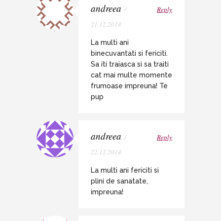
andreea
/
Reply
21.12.2014
La multi ani
binecuvantati si fericiti.
Sa iti traiasca si sa traiti
cat mai multe momente
frumoase impreuna! Te
pup
andreea
/
Reply
22.12.2014
La multi ani fericiti si
plini de sanatate,
impreuna!