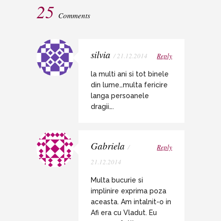
25
Comments
silvia
/ 21.12.2014
Reply
la multi ani si tot binele
din lume…multa fericire
langa persoanele
dragii….
Gabriela
/
Reply
21.12.2014
Multa bucurie si
implinire exprima poza
aceasta. Am intalnit-o in
Afi era cu Vladut. Eu