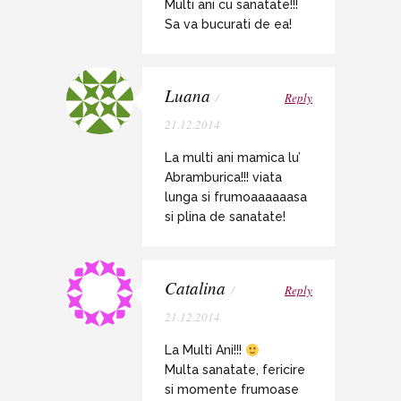
Multi ani cu sanatate!!!
Sa va bucurati de ea!
Luana
/
Reply
21.12.2014
La multi ani mamica lu’
Abramburica!!! viata
lunga si frumoaaaaaasa
si plina de sanatate!
Catalina
/
Reply
21.12.2014
La Multi Ani!!!
Multa sanatate, fericire
si momente frumoase