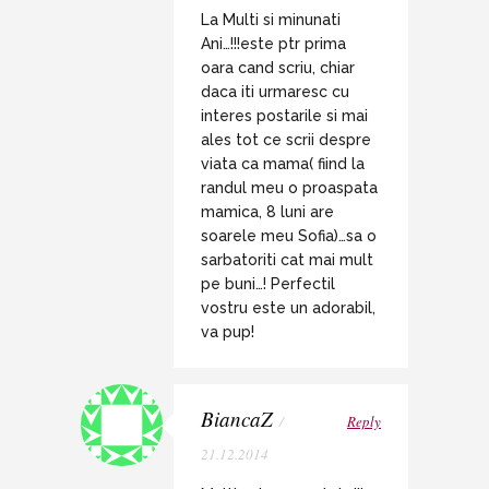
La Multi si minunati
Ani…!!!este ptr prima
oara cand scriu, chiar
daca iti urmaresc cu
interes postarile si mai
ales tot ce scrii despre
viata ca mama( fiind la
randul meu o proaspata
mamica, 8 luni are
soarele meu Sofia)…sa o
sarbatoriti cat mai mult
pe buni…! Perfectil
vostru este un adorabil,
va pup!
BiancaZ
/
Reply
21.12.2014