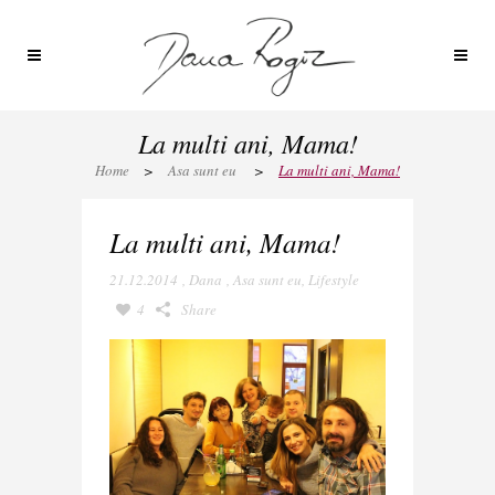
La multi ani, Mama!
Home
>
Asa sunt eu
>
La multi ani, Mama!
La multi ani, Mama!
21.12.2014
,
Dana
,
Asa sunt eu
,
Lifestyle
4
Share