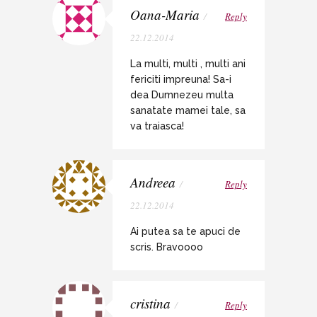
Oana-Maria
/
Reply
22.12.2014
La multi, multi , multi ani
fericiti impreuna! Sa-i
dea Dumnezeu multa
sanatate mamei tale, sa
va traiasca!
Andreea
/
Reply
22.12.2014
Ai putea sa te apuci de
scris. Bravoooo
cristina
/
Reply