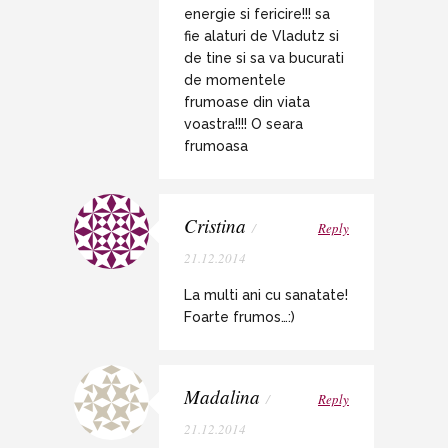
energie si fericire!!! sa
fie alaturi de Vladutz si
de tine si sa va bucurati
de momentele
frumoase din viata
voastra!!!! O seara
frumoasa
Cristina
/
Reply
21.12.2014
La multi ani cu sanatate!
Foarte frumos…:)
Madalina
/
Reply
21.12.2014