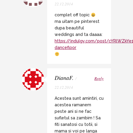
22.12.2014
complet off topic
ma uitam pe pinterest
dupa beautiful
weddings and ta daaaa:
https://indulgy.com/post/cYRlWZkYe1
dancefloor
DianaF.
/
Reply
22.12.2014
Acestea sunt amintiri, cu
acestea ramanem
peste ani si ne fac
sufletul sa zambim ! Sa
fiti sanatosi cu totii, si
mama si voi pe langa