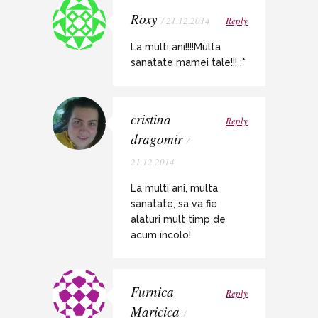
Roxy
/ 21.12.2014
Reply
La multi ani!!!!Multa
sanatate mamei tale!!! :*
cristina
Reply
dragomir
/
21.12.2014
La multi ani, multa
sanatate, sa va fie
alaturi mult timp de
acum incolo!
Furnica
Reply
Maricica
/