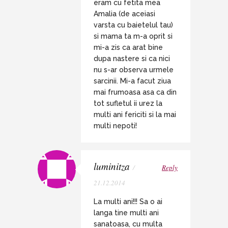
eram cu fetita mea
Amalia (de aceiasi
varsta cu baietelul tau)
si mama ta m-a oprit si
mi-a zis ca arat bine
dupa nastere si ca nici
nu s-ar observa urmele
sarcinii. Mi-a facut ziua
mai frumoasa asa ca din
tot sufletul ii urez la
multi ani fericiti si la mai
multi nepoti!
luminitza
/
Reply
21.12.2014
La multi ani!!! Sa o ai
langa tine multi ani
sanatoasa, cu multa