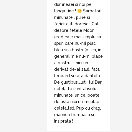
dumneaei si noi pe
langa tine !
Sarbatori
minunate , pline si
fericite iti doresc ! Cat
despre fetele Moon,
cred ca e mai simplu sa
spun care nu-mi plac:
bleu si albastru(pt ca, in
general mie nu-mi place
albastru si nici un
derivat de-al sau), fata
leopard si fata dantela.
De gustibus……stii tu! Dar
celelalte sunt absolut
minunate, unice, poate
de asta nici nu-mi plac
celelalte;). Pup cu drag,
mamica frumoasa si
insiprata !