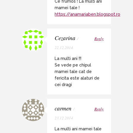
Ce frumos ! La multi ani
mamei tale !
https://anamariaben.blogspot.ro
Cezarina
/
Reply
22.12.2014
La multi ani !!!
Se vede pe chipul
mamei tale cat de
fericita este alaturi de
cei dragi
carmen
/
Reply
23.12.2014
La multi ani mamei tale