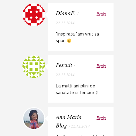
DianaF.
/
Reply
22.12.2014
*inspirata *am vrut sa
spun
Pescuit
/
Reply
22.12.2014
La multi ani plini de
sanatate si fericire :)!
Ana Maria
Reply
Blog
/ 22.12.2014