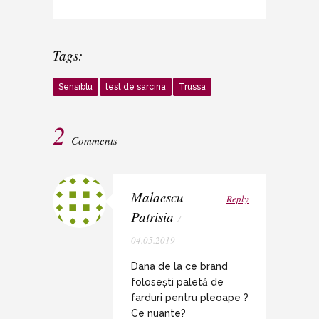
Tags:
Sensiblu
test de sarcina
Trussa
2
Comments
Malaescu
Reply
Patrisia
/
04.05.2019
Dana de la ce brand
folosești paletă de
farduri pentru pleoape ?
Ce nuante?