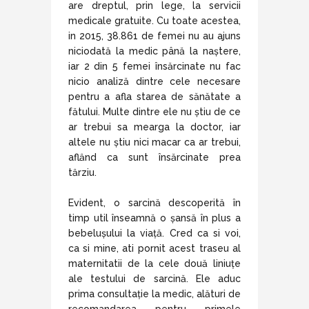
are dreptul, prin lege, la servicii
medicale gratuite. Cu toate acestea,
in 2015, 38.861 de femei nu au ajuns
niciodată la medic până la naștere,
iar 2 din 5 femei însărcinate nu fac
nicio analiză dintre cele necesare
pentru a afla starea de sănătate a
fătului. Multe dintre ele nu știu de ce
ar trebui sa mearga la doctor, iar
altele nu știu nici macar ca ar trebui,
aflȃnd ca sunt însărcinate prea
tȃrziu.
Evident, o sarcină descoperită în
timp util înseamnă o șansă în plus a
bebelușului la viață. Cred ca si voi,
ca si mine, ati pornit acest traseu al
maternitatii de la cele două liniuțe
ale testului de sarcină. Ele aduc
prima consultație la medic, alături de
recomandarea pentru primele