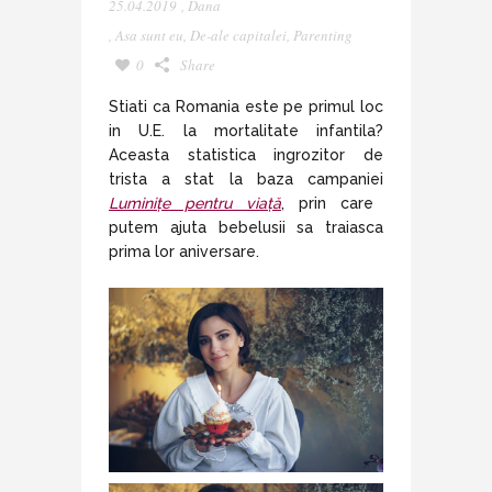
25.04.2019
,
Dana
,
Asa sunt eu
,
De-ale capitalei
,
Parenting
0
Share
Stiati ca Romania este pe primul loc
in U.E. la mortalitate infantila?
Aceasta statistica ingrozitor de
trista a stat la baza campaniei
Luminițe pentru viață
, prin care
putem ajuta bebelusii sa traiasca
prima lor aniversare.