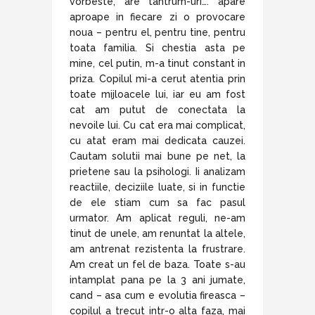
vorbeste, are tantrum-uri…. apare
aproape in fiecare zi o provocare
noua – pentru el, pentru tine, pentru
toata familia. Si chestia asta pe
mine, cel putin, m-a tinut constant in
priza. Copilul mi-a cerut atentia prin
toate mijloacele lui, iar eu am fost
cat am putut de conectata la
nevoile lui. Cu cat era mai complicat,
cu atat eram mai dedicata cauzei.
Cautam solutii mai bune pe net, la
prietene sau la psihologi. Ii analizam
reactiile, deciziile luate, si in functie
de ele stiam cum sa fac pasul
urmator. Am aplicat reguli, ne-am
tinut de unele, am renuntat la altele,
am antrenat rezistenta la frustrare.
Am creat un fel de baza. Toate s-au
intamplat pana pe la 3 ani jumate,
cand – asa cum e evolutia fireasca –
copilul a trecut intr-o alta faza, mai