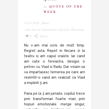
— QUOTE OF THE
WEEK
12.03.2019
,
Dana
,
Asa sunt eu
,
Inspiration
,
Lifestyle
,
Parenting
0
Share
Nu v-am mai scris de mult timp.
Regret asta. Repet in fiecare zi la
teatru si am capul vraiste. Iar cand
am cate o fereastra, desigur, o
petrec cu Vlad si Radu. Dar voiam sa
va impartasesc temerea pe care am
resimtit-o cand am realizat ca Vlad
a implinit 5 ani.
Pana pe la 3 ani jumate, copilul trece
prin transformari foarte mari, prin
hopuri emotionale, merge singur,