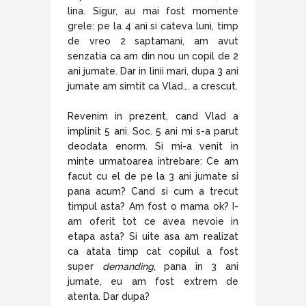
lina. Sigur, au mai fost momente
grele: pe la 4 ani si cateva luni, timp
de vreo 2 saptamani, am avut
senzatia ca am din nou un copil de 2
ani jumate. Dar in linii mari, dupa 3 ani
jumate am simtit ca Vlad…. a crescut.
Revenim in prezent, cand Vlad a
implinit 5 ani. Soc. 5 ani mi s-a parut
deodata enorm. Si mi-a venit in
minte urmatoarea intrebare: Ce am
facut cu el de pe la 3 ani jumate si
pana acum? Cand si cum a trecut
timpul asta? Am fost o mama ok? I-
am oferit tot ce avea nevoie in
etapa asta? Si uite asa am realizat
ca atata timp cat copilul a fost
super
demanding
, pana in 3 ani
jumate, eu am fost extrem de
atenta. Dar dupa?