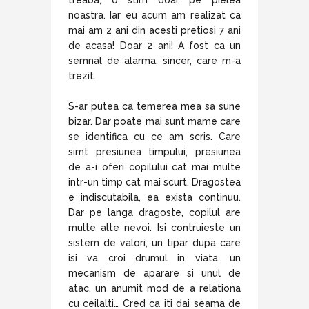
treaba, o stim doar pe pielea
noastra. Iar eu acum am realizat ca
mai am 2 ani din acesti pretiosi 7 ani
de acasa! Doar 2 ani! A fost ca un
semnal de alarma, sincer, care m-a
trezit.
S-ar putea ca temerea mea sa sune
bizar. Dar poate mai sunt mame care
se identifica cu ce am scris. Care
simt presiunea timpului, presiunea
de a-i oferi copilului cat mai multe
intr-un timp cat mai scurt. Dragostea
e indiscutabila, ea exista continuu.
Dar pe langa dragoste, copilul are
multe alte nevoi. Isi contruieste un
sistem de valori, un tipar dupa care
isi va croi drumul in viata, un
mecanism de aparare si unul de
atac, un anumit mod de a relationa
cu ceilalti… Cred ca iti dai seama de