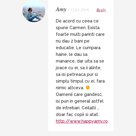
Amy
/ 12.03.2019
Reply
De acord cu ceea ce
spune Carmen. Exista
foarte multi parinti care
nu dau 2 bani pe
educatie. Le cumpara
haine, le dau sa
manance, dar uita sa se
joace cu ei, sa ii alinte,
sa isi petreaca pur si
simplu timpul cu ei, fara
nimic altceva.
Oamenii care gandesc,
isi pun in general astfel
de intrebari. Ceilalti …
doar fac copii si atat.
http://www.happyamy.ro