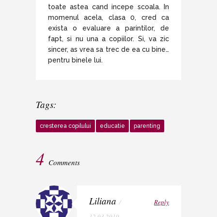
toate astea cand incepe scoala. In
momenul acela, clasa 0, cred ca
exista o evaluare a parintilor, de
fapt, si nu una a copiilor. Si, va zic
sincer, as vrea sa trec de ea cu bine…
pentru binele lui.
Tags:
cresterea copilului
educatie
parenting
4
Comments
Liliana
/
Reply
12.03.2019