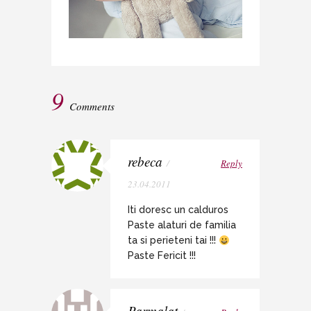
9
Comments
rebeca
/
Reply
23.04.2011
Iti doresc un calduros
Paste alaturi de familia
ta si perieteni tai !!!
Paste Fericit !!!
Parmalat