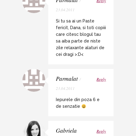
/
Reply
23.04.2011
Si tu sa ai un Paste
fericit, Dana, si toti copiii
care citesc blogul tau
sa aiba parte de niste
zile relaxante alaturi de
cei dragi >:D<
Parmalat
/
Reply
23.04.2011
Iepurele din poza 6 e
de senzatie
Gabriela
Reply