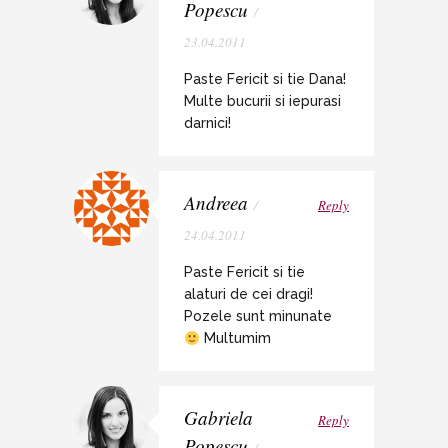
Popescu
/
23.04.2011
Paste Fericit si tie Dana!
Multe bucurii si iepurasi
darnici!
Andreea
/
Reply
24.04.2011
Paste Fericit si tie
alaturi de cei dragi!
Pozele sunt minunate
Multumim
Gabriela
Reply
Popescu