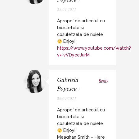
/
25.04.2011
Apropo` de articolul cu
bicicletele si
cosuletzele de nuiele
Enjoy!
https://www.youtube.com/watch?
v=-vVDyceJurM
Gabriela
Reply
Popescu
/
25.04.2011
Apropo` de articolul cu
bicicletele si
cosuletzele de nuiele
Enjoy!
Meaghan Smith – Here