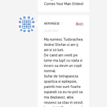
Comes Your Man (Video)
veronica
/
Reply
26.04.2011
Ma numesc Tudorachea
Andrei Stefan si am 5
ani si 10 luni.
De cand am venit pe
lume ma lupt cu viata si
incerc sa devin un copil
normal.
Sufar de tetrapareza
spastica si epilepsie,
parintii mei sunt foarte
suparati ca eu nu pot sa
ma deplasez, abia
reusesc sa stau in sezut.