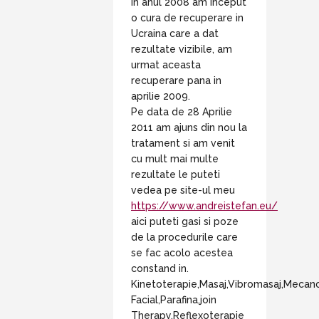
In anul 2008 am inceput
o cura de recuperare in
Ucraina care a dat
rezultate vizibile, am
urmat aceasta
recuperare pana in
aprilie 2009.
Pe data de 28 Aprilie
2011 am ajuns din nou la
tratament si am venit
cu mult mai multe
rezultate le puteti
vedea pe site-ul meu
https://www.andreistefan.eu/
aici puteti gasi si poze
de la procedurile care
se fac acolo acestea
constand in.
Kinetoterapie,Masaj,Vibromasaj,Mecan
Facial,Parafina,join
Therapy,Reflexoterapie