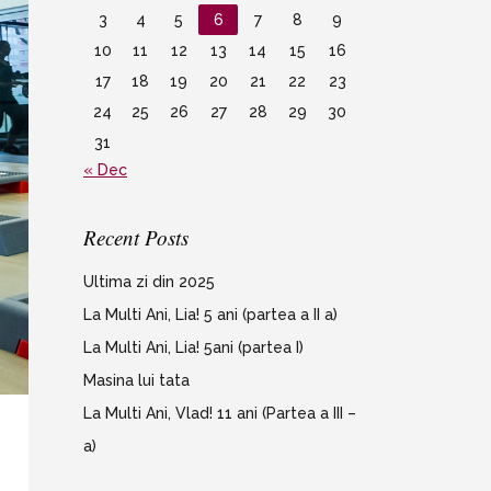
3
4
5
6
7
8
9
10
11
12
13
14
15
16
17
18
19
20
21
22
23
24
25
26
27
28
29
30
31
« Dec
Recent Posts
Ultima zi din 2025
La Multi Ani, Lia! 5 ani (partea a II a)
La Multi Ani, Lia! 5ani (partea I)
Masina lui tata
La Multi Ani, Vlad! 11 ani (Partea a III –
a)