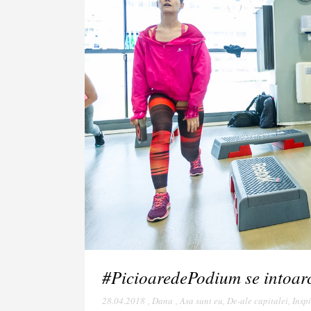
#PicioaredePodium se intoar
28.04.2018
,
Dana
,
Asa sunt eu
,
De-ale capitalei
,
Insp