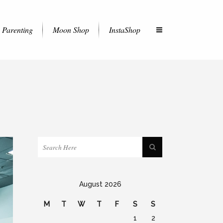
Parenting
Moon Shop
InstaShop
August 2026
M
T
W
T
F
S
S
1
2