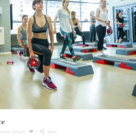
ce
iration
,
Lifestyle
2
Share