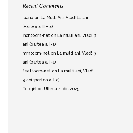
Recent Comments
a
i
Ioana
on
La Multi Ani, Vlad! 11 ani
(Partea a III – a)
inchtocm-net
on
La multi ani, Vlad! 9
ani (partea a II-a)
mmtocm-net
on
La multi ani, Vlad! 9
ani (partea a II-a)
feettocm-net
on
La multi ani, Vlad!
9 ani (partea a II-a)
Teogirl
on
Ultima zi din 2025