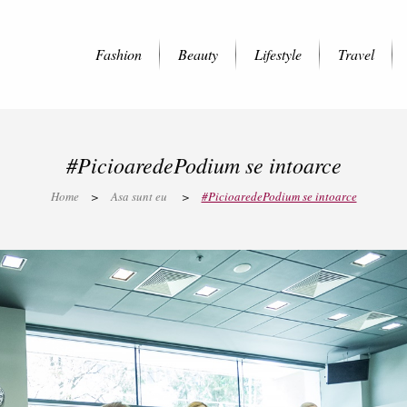
Fashion
Beauty
Lifestyle
Travel
#PicioaredePodium se intoarce
Home
>
Asa sunt eu
>
#PicioaredePodium se intoarce