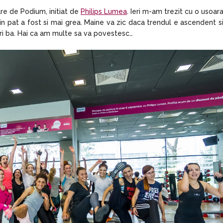
re de Podium, initiat de
Philips Lumea
. Ieri m-am trezit cu o usoar
in pat a fost si mai grea. Maine va zic daca trendul e ascendent s
ori ba. Hai ca am multe sa va povestesc…