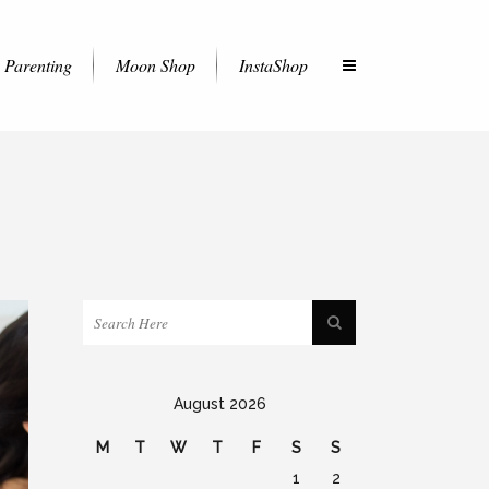
Parenting
Moon Shop
InstaShop
August 2026
M
T
W
T
F
S
S
1
2