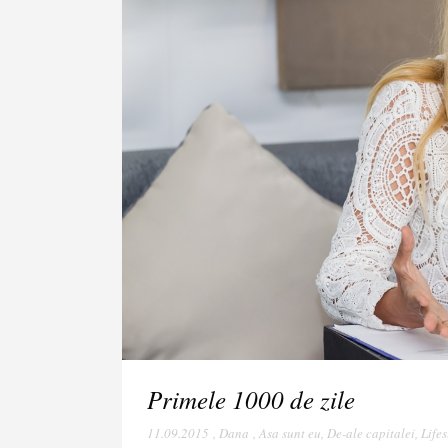
Primele 1000 de zile
11.09.2015
,
Dana
,
Asa sunt eu
,
De-ale capitalei
,
Lifes