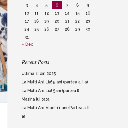
3
4
5
6
7
8
9
10
11
12
13
14
15
16
17
18
19
20
21
22
23
24
25
26
27
28
29
30
31
« Dec
Recent Posts
Ultima zi din 2025
La Multi Ani, Lia! 5 ani (partea a II a)
La Multi Ani, Lia! 5ani (partea I)
Masina lui tata
La Multi Ani, Vlad! 11 ani (Partea a III –
a)