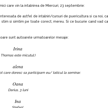
ici care vin la intalnirea de Miercuri, 23 septembrie:
eresata de astfel de intalniri/cursuri de puericultura si ca noi, c
stim si simtim pe toate corect, mereu. Si ce bucurie cand vad c
atoare sunt autoarele urmatoarelor mesaje:
Irina
Thomas este micutul:)
alena
 care doresc sa participam eu/ taticul la seminar.
Oana
Darius, 3 luni
Ina
Stefan!