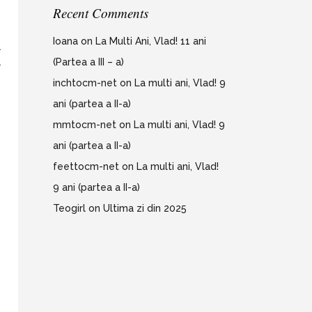
Recent Comments
Ioana
on
La Multi Ani, Vlad! 11 ani
a
(Partea a III – a)
a
inchtocm-net
on
La multi ani, Vlad! 9
ani (partea a II-a)
mmtocm-net
on
La multi ani, Vlad! 9
ani (partea a II-a)
feettocm-net
on
La multi ani, Vlad!
9 ani (partea a II-a)
Teogirl
on
Ultima zi din 2025