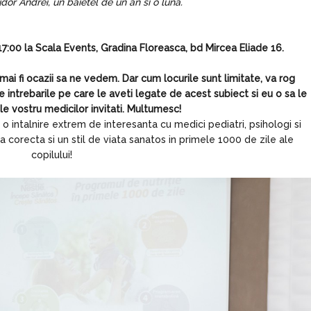
or Andrei, un baietel de un an si o luna.
 17:00 la Scala Events, Gradina Floreasca, bd Mircea Eliade 16.
r mai fi ocazii sa ne vedem. Dar cum locurile sunt limitate, va rog
e intrebarile pe care le aveti legate de acest subiect si eu o sa le
e vostru medicilor invitati. Multumesc!
 o intalnire extrem de interesanta cu medici pediatri, psihologi si
 corecta si un stil de viata sanatos in primele 1000 de zile ale
copilului!