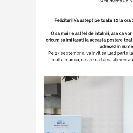
Sunt mama lui Tud
Felicitari! Va astept pe toate 10 la ora
O sa mai fie astfel de intalniri, asa ca vo
oricum sa imi lasati la aceasta postare toat
adresez in numel
Pe 23 septembrie, va invit sa luati parte la
multe mamici, ce are ca tema alimentatia