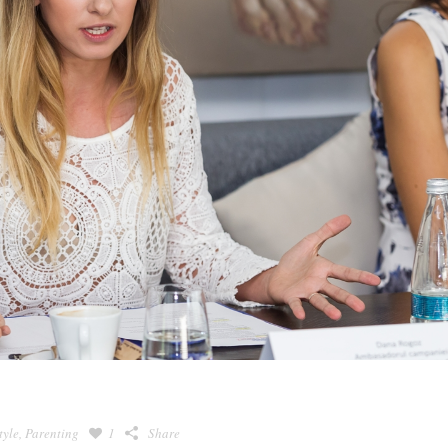
tyle
,
Parenting
1
Share