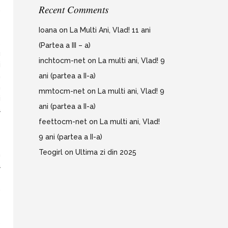
Recent Comments
,
Ioana
on
La Multi Ani, Vlad! 11 ani
z
(Partea a III – a)
u
inchtocm-net
on
La multi ani, Vlad! 9
i
n
ani (partea a II-a)
n
mmtocm-net
on
La multi ani, Vlad! 9
i
ani (partea a II-a)
a
e
feettocm-net
on
La multi ani, Vlad!
9 ani (partea a II-a)
Teogirl
on
Ultima zi din 2025
n
a
-
.
3