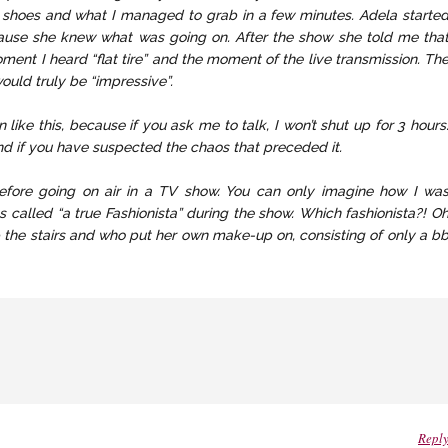
ome shoes and what I managed to grab in a few minutes. Adela starte
ause she knew what was going on. After the show she told me tha
ent I heard “flat tire” and the moment of the live transmission. Th
 would truly be “impressive”.
like this, because if you ask me to talk, I won’t shut up for 3 hours
and if you have suspected the chaos that preceded it.
” before going on air in a TV show. You can only imagine how I wa
s called “a true Fashionista” during the show. Which fashionista?! O
up the stairs and who put her own make-up on, consisting of only a b
Repl