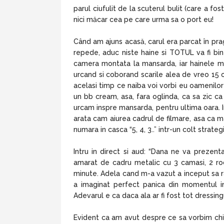
parul ciufulit de la scuterul bulit (care a fo
nici măcar cea pe care urma sa o port eu!
Când am ajuns acasă, carul era parcat în prag
repede, aduc niste haine si TOTUL va fi bin
camera montata la mansarda, iar hainele me
urcand si coborand scarile alea de vreo 15 o
acelasi timp ce naiba voi vorbi eu oamenilor
un bb cream, asa, fara oglinda, ca sa zic 
urcam inspre mansarda, pentru ultima oara. 
arata cam aiurea cadrul de filmare, asa ca 
numara in casca “5, 4, 3..” intr-un colt strategi
Intru in direct si aud: “Dana ne va prezent
amarat de cadru metalic cu 3 camasi, 2 roc
minute. Adela cand m-a vazut a inceput sa rad
a imaginat perfect panica din momentul in
Adevarul e ca daca ala ar fi fost tot dressin
Evident ca am avut despre ce sa vorbim chi