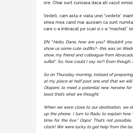
ore. Chiar sunt curioasa daca ati vazut emisiu
Vedeti, cam asta e viata unei “vedete” inain
sinea mea cand mai auzeam ca sunt numita in 
care s-a imbracat pe scari si s-a “machiat” s
EN:
“
Hello
,
Dana, how are you? Wouldn’t you l
show us some cute outfits?- this was on Wed
show, my friend and colleague from Abracadab
suflet”. So, how could I say no?! Even though
So on Thursday morning, instead of preparing 
at my place at half past one and that we will 
Otopeni, to meet a potential new heroine for 
least that’s what we thought.
When we were close to our destination, we st
up the phone, I turn to Radu to explain how 
time for the live.” Oops! That’s not possibl
clock! We were lucky to get help from the l