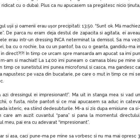
st ridicat cu o duba). Plus ca nu apucasem sa pregătesc nicio ținuta
ul ușii și oamenii erau ușor precipitati: 13:50. “Sunt ok. Mă machie
e”. De parca nu eram deja destul de zapacita si agitata, ei avea
le erau intr-un dressing INCA neterminat la demisol. Sa ma vez
ri, ba cu o rochie, ba cu un pantof, ba cu o geanta, gandidu-ma i
 in direct?!?! In timp ce urcam spre mansarda am apucat sa imi pu
ca m-am si machiat! La 14:00 imi puneam o camasa bleu pe mine s
In timp ce sunetistul imi punea microfonul si casca, ma gandesc c
ma napustesc pe vaza din bucatarie, pe care o mut in timp ce mi s
c.
a azi dressingul ei impresionant!”. Ma uit in stanga mea si vad u
hii, o fusta, niste pantofi si ce mai apucasem sa aduc in catev
a isteric, ea stiind dedesubturile. Mi-a si zis dupa emisiune ca si
 care am auzit cuvantul “pana” si pana la momentul directului
gul meu, pai era cu adevarat “impresionant”.
ar si asa, caci pune-ma pe mine sa vorbesc si nu ma mai opresc 