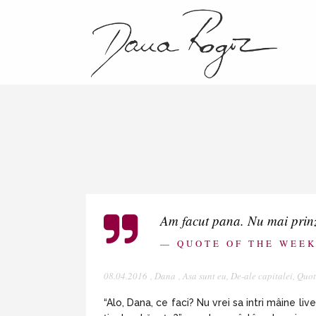
Am facut pana. Nu mai prinzi
— QUOTE OF THE WEE
08.04.2016
,
Dana
,
Asa sunt eu
,
De-ale capitalei
,
Quot
“Alo, Dana, ce faci? Nu vrei sa intri mâine li