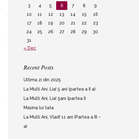
,
3
4
5
6
7
8
9
a
10
11
12
13
14
15
16
17
18
19
20
21
22
23
e
24
25
26
27
28
29
30
a
31
a
« Dec
m
Recent Posts
i
m
Ultima zi din 2025
La Multi Ani, Lia! 5 ani (partea a II a)
a
La Multi Ani, Lia! 5ani (partea I)
e
Masina lui tata
t
,
La Multi Ani, Vlad! 11 ani (Partea a III –
a)
u