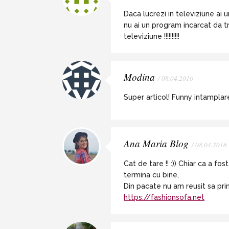
Daca lucrezi in televiziune ai
nu ai un program incarcat da tre
televiziune !!!!!!!!!!
Modina
/ 08.04.2016
Super articol! Funny intampla
Ana Maria Blog
/ 08.04.2016
Cat de tare !! :)) Chiar ca a f
termina cu bine,
Din pacate nu am reusit sa pri
https://fashionsofa.net