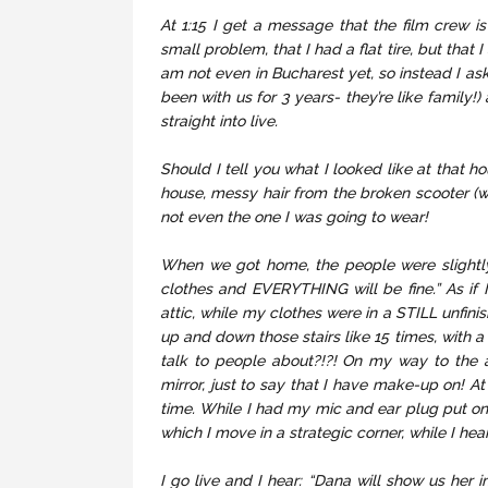
At 1:15 I get a message that the film crew is
small problem, that I had a flat tire, but tha
am not even in Bucharest yet, so instead I as
been with us for 3 years- they’re like family!)
straight into live.
Should I tell you what I looked like at that h
house, messy hair from the broken scooter (whi
not even the one I was going to wear!
When we got home, the people were slightly a
clothes and EVERYTHING will be fine.” As if 
attic, while my clothes were in a STILL unfi
up and down those stairs like 15 times, with a 
talk to people about?!?! On my way to the a
mirror, just to say that I have make-up on! At
time. While I had my mic and ear plug put on, 
which I move in a strategic corner, while I he
I go live and I hear: “Dana will show us her 