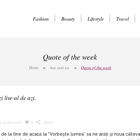
Fashion
Beauty
Lifestyle
Travel
Quote of the week
Home
>
Asa sunt eu
>
Quote of the week
 live-ul de azi.
K
e of the week
6
Share
ve de la tine de acasă la “Vorbește lumea” sa ne arăți și noua câtev