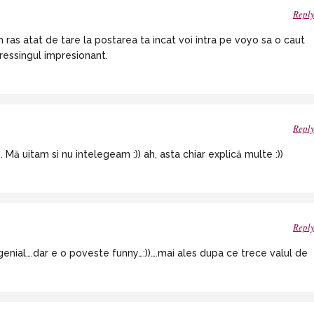
Repl
ras atat de tare la postarea ta incat voi intra pe voyo sa o caut
dressingul impresionant.
Repl
Mă uitam si nu intelegeam :)) ah, asta chiar explică multe :))
Repl
 genial….dar e o poveste funny…:))….mai ales dupa ce trece valul de