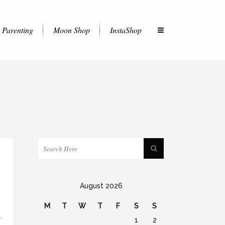
Parenting
Moon Shop
InstaShop
August 2026
M
T
W
T
F
S
S
a
1
2