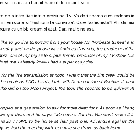
nea si daca ati banuit haosul de dinaintea ei.
te de a intra live intr-o emisiune TV. Va dati seama cum radeam i
emisiune si “Fashionista convinsa”. Care fashionista?! Ah, da, ai
ingura cu un bb cream si atat. Dar… mai bine asa.
ike to go live tomorrow from your house for “Vorbeste lumea” an
nesday, and on the phone was Andreea Caranda, the producer of th
ra, one of my big sisters, plus former producer of my TV show, “D
, trust me, I already knew I had a super busy day.
for the live transmission at noon (I knew that the film crew would b
be on air on PRO at 2:02), I left with Radu outside of Bucharest, nea
the Girl on the Moon Project. We took the scooter, to be quicker. A
opped at a gas station to ask for more directions. As soon as I han
we get there and he says: “We have a flat tire. You won’t make it i
e, Radu, I HAVE to be home at half past one. Adventure against th
ady we had the meeting with, because she drove us back home.