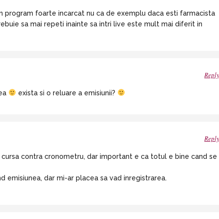
 un program foarte incarcat nu ca de exemplu daca esti farmacista
buie sa mai repeti inainte sa intri live este mult mai diferit in
Repl
rea
exista si o reluare a emisiunii?
Repl
ost cursa contra cronometru, dar important e ca totul e bine cand se
nd emisiunea, dar mi-ar placea sa vad inregistrarea.