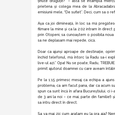
ținute drăguțe?” – asta se întâmpla miercu
prietena și colega mea de la Abracadabra
emisiunii mele, “De suflet”. Deci, cum sa o re
Așa ca joi dimineață, în loc sa mă pregătes
filmare la mine și ca la 2:02 intram în dire
prin Otopeni, sa cunoaștem o posibila noua e
sa ne deplasam mai repede, cică.
Doar ca ajunși aproape de destinație, oprim
închid telefonul, mă întorc la Radu sa-i ex
live-ul azi.” Opa! Nu se poate, Radu, TREBUI
primit ajutorul doamnei cu care aveam întâlnir
Pe la 1:15 primesc mesaj ca echipa a ajun
problema, ca am facut pana, dar ca acum sunt
spun ca sunt încă în afara Bucureștiului, ci i
de 3 ani la noi – ce mai, parte din familie!) 
sa intru direct în direct.
Sa va mai zic cum aratam eu la ora aia? Nemac