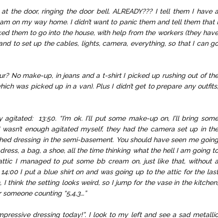
 at the door, ringing the door bell. ALREADY??? I tell them I have 
t I am on my way home. I didn’t want to panic them and tell them that 
ked them to go into the house, with help from the workers (they hav
 and to set up the cables, lights, camera, everything, so that I can g
our? No make-up, in jeans and a t-shirt I picked up rushing out of th
ch was picked up in a van). Plus I didn’t get to prepare any outfits
gitated: 13:50. “I’m ok. I’ll put some make-up on, I’ll bring som
I wasn’t enough agitated myself, they had the camera set up in th
nished dressing in the semi-basement. You should have seen me goin
dress, a bag, a shoe, all the time thinking what the hell I am going t
ttic I managed to put some bb cream on, just like that, without 
 14:00 I put a blue shirt on and was going up to the attic for the las
I think the setting looks weird, so I jump for the vase in the kitchen
ar someone counting “5,4,3…”
impressive dressing today!”. I look to my left and see a sad metalli