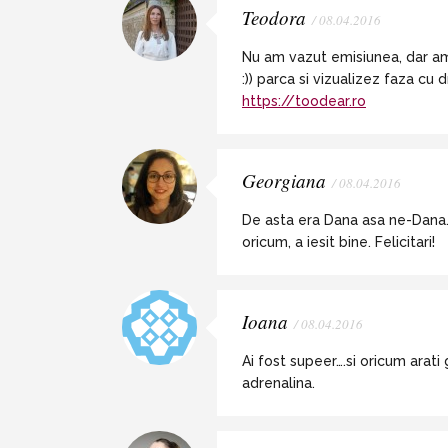
Teodora
/ 08.04.2016
Nu am vazut emisiunea, dar am 
:)) parca si vizualizez faza cu 
https://toodear.ro
Georgiana
/ 08.04.2016
De asta era Dana asa ne-Dana.. 
oricum, a iesit bine. Felicitari!
Ioana
/ 08.04.2016
Ai fost supeer….si oricum arati
adrenalina.