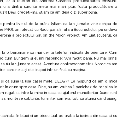
ri, iar la telefon era Andreea Caranda, producătoarea emisiunii
, una dintre surorile mele mai mari, plus fosta producătoare 
fuz?! Deși, credeti-mă, știam ca am deja o zi super plina.
c pentru live-ul de la prânz (știam ca la 1 jumate vine echipa d
ct pe PRO), am plecat cu Radu pana în afara Bucureștiului, pe undev
roina a proiectului Girl on the Moon Project. Am luat scuterul, c
 la o benzinarie sa mai cer la telefon indicații de orientare. Cu
plic cum ajungem și el îmi raspunde: “Am făcut pana. Nu mai prinz
E sa fiu la 1 jumate acasă. Aventura contracronometru. Noroc ca a
e, care ne-a și dus inapoi intr-un final cu mașina.
s si ca suna la usa casei mele. DEJA??? Le răspund ca am o mic
 în drum spre casa. Bine, nu am vrut sa îi panichez de tot și sa l
-am rugat sa intre la mine în casa cu ajutorul muncitorilor (care sun
și sa monteze cablurile, luminile, camera, tot, ca atunci când ajung
hiata, în blugi și un tricou luat pe graba la ieșirea din casa, si c