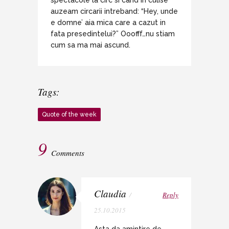
spectacole la circ si cand in culise
auzeam circarii intreband: “Hey, unde
e domne’ aia mica care a cazut in
fata presedintelui?” Ooofff…nu stiam
cum sa ma mai ascund.
Tags:
Quote of the week
9
Comments
Claudia
/
Reply
25.10.2015