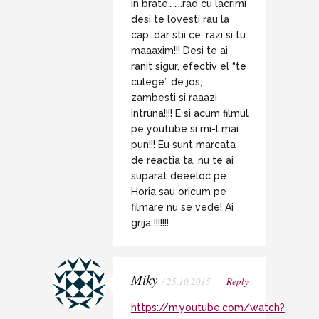
in brate……..rad cu lacrimi
desi te lovesti rau la
cap…dar stii ce: razi si tu
maaaxim!!! Desi te ai
ranit sigur, efectiv el “te
culege” de jos,
zambesti si raaazi
intruna!!!! E si acum filmul
pe youtube si mi-l mai
pun!!! Eu sunt marcata
de reactia ta, nu te ai
suparat deeeloc pe
Horia sau oricum pe
filmare nu se vede! Ai
grija !!!!!!!
Miky
/ 25.10.2015
Reply
https://m.youtube.com/watch?