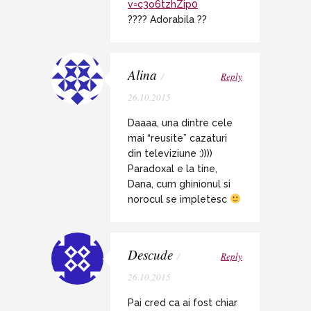
v=c3o6tzhZip0
???? Adorabila ??
Alina
/
Reply
26.10.2015
Daaaa, una dintre cele
mai “reusite” cazaturi
din televiziune :))))
Paradoxal e la tine,
Dana, cum ghinionul si
norocul se impletesc
Descude
/
Reply
26.10.2015
Pai cred ca ai fost chiar