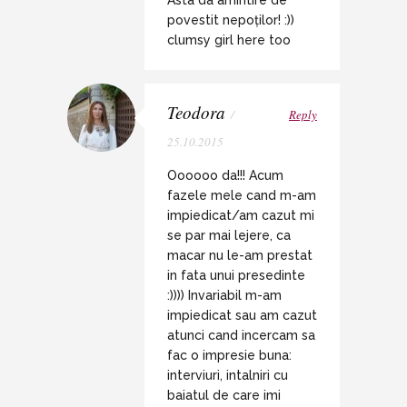
Asta da amintire de
povestit nepoților! :))
clumsy girl here too
Teodora
/
Reply
25.10.2015
Oooooo da!!! Acum
fazele mele cand m-am
impiedicat/am cazut mi
se par mai lejere, ca
macar nu le-am prestat
in fata unui presedinte
:)))) Invariabil m-am
impiedicat sau am cazut
atunci cand incercam sa
fac o impresie buna:
interviuri, intalniri cu
baiatul de care imi