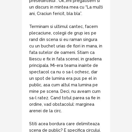
presedintelui”. Ok…imi pregatisem si
un discurs in mintea mea cu “La multi
ani, Craciun fericit, bla bla”.
Terminam si ultimul cantec, facem
plecaciune, colegii de grup ies pe
rand din scena si eu raman singura
cu un buchet urias de flori in mana, in
fata sutelor de oameni. Stiam ca
Iliescu e fix in fata scenei, in gradena
principala. Mi-era teama inainte de
spectacol ca nu o sa-l ochesc, dar
un spot de lumina era pus pe el in
public, asa cum altul ma lumina pe
mine pe scena. Deci, nu aveam cum
sa-l ratez. Cand totul parea sa fie in
ordine, vad obstacolul: marginea
arenei de la circ.
Stiti acea bordura care delimiteaza
scena de public? E specifica circului.