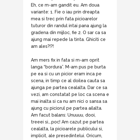
Eh, ce m-am gandit eu. Am doua
variante: 1. Fie o iau prin dreapta
mea si trec prin fata picioarelor
tuturor din randul intai pana ajung la
gradena din mijloc, fie 2. O sar ca sa
ajung mai repede la tinta. Ghiciti ce
am ales?!?!
Am mers fix in fata si m-am oprit
langa “bordura”. M-am pus pe burta
pe ea si cu un picior eram inca pe
scena, in timp ce al doilea cauta sa
ajunga pe partea cealalta. Dar ce sa
vezi, am constatat pe loc ca scena e
mai inalta si ca nu am nici o sansa sa
ajung cu piciorul pe partea ailalta.
Am facut balans: Unuuuu, dooi,
treeei si….poc! Am cazut pe partea
cealalta, la picioarele publicului si,
implicit, ale presedintelui. Oricum,