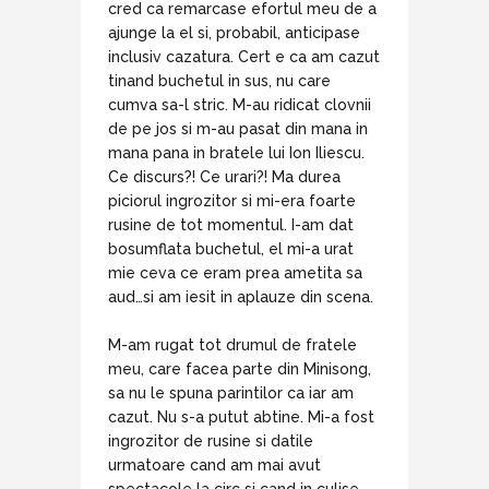
cred ca remarcase efortul meu de a
ajunge la el si, probabil, anticipase
inclusiv cazatura. Cert e ca am cazut
tinand buchetul in sus, nu care
cumva sa-l stric. M-au ridicat clovnii
de pe jos si m-au pasat din mana in
mana pana in bratele lui Ion Iliescu.
Ce discurs?! Ce urari?! Ma durea
piciorul ingrozitor si mi-era foarte
rusine de tot momentul. I-am dat
bosumflata buchetul, el mi-a urat
mie ceva ce eram prea ametita sa
aud…si am iesit in aplauze din scena.
M-am rugat tot drumul de fratele
meu, care facea parte din Minisong,
sa nu le spuna parintilor ca iar am
cazut. Nu s-a putut abtine. Mi-a fost
ingrozitor de rusine si datile
urmatoare cand am mai avut