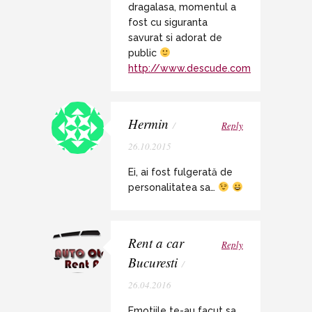
dragalasa, momentul a
fost cu siguranta
savurat si adorat de
public
http://www.descude.com
Hermin
/
Reply
26.10.2015
Ei, ai fost fulgerată de
personalitatea sa…
Rent a car
Reply
Bucuresti
/
26.04.2016
Emotiile te-au facut sa