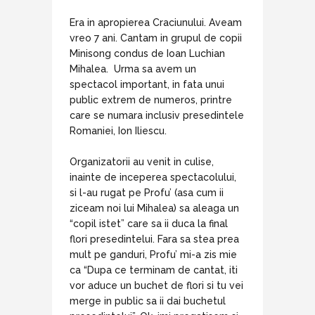
Era in apropierea Craciunului. Aveam
vreo 7 ani. Cantam in grupul de copii
Minisong condus de Ioan Luchian
Mihalea. Urma sa avem un
spectacol important, in fata unui
public extrem de numeros, printre
care se numara inclusiv presedintele
Romaniei, Ion Iliescu.
Organizatorii au venit in culise,
inainte de inceperea spectacolului,
si l-au rugat pe Profu’ (asa cum ii
ziceam noi lui Mihalea) sa aleaga un
“copil istet” care sa ii duca la final
flori presedintelui. Fara sa stea prea
mult pe ganduri, Profu’ mi-a zis mie
ca “Dupa ce terminam de cantat, iti
vor aduce un buchet de flori si tu vei
merge in public sa ii dai buchetul