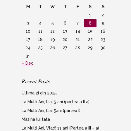
M
T
W
T
F
S
S
1
2
3
4
5
6
7
8
9
10
11
12
13
14
15
16
17
18
19
20
21
22
23
24
25
26
27
28
29
30
31
« Dec
Recent Posts
Ultima zi din 2025
La Multi Ani, Lia! 5 ani (partea a II a)
La Multi Ani, Lia! 5ani (partea I)
Masina lui tata
La Multi Ani, Vlad! 11 ani (Partea a III – a)