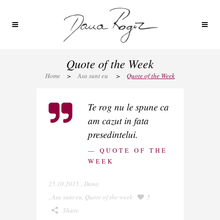
Quote of the Week
Home
>
Asa sunt eu
>
Quote of the Week
Te rog nu le spune ca
am cazut in fata
presedintelui.
— QUOTE OF THE
WEEK
25.10.2015
,
Dana
,
Asa sunt eu
,
Quote of the week
5
Share