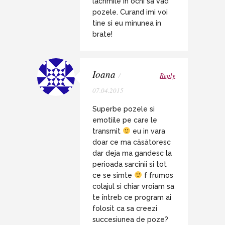
lacrimile in ochi sa vad
pozele. Curand imi voi
tine si eu minunea in
brate!
Ioana
/
Reply
07.04.2015
Superbe pozele si
emotiile pe care le
transmit
eu in vara
doar ce ma căsătoresc
dar deja ma gandesc la
perioada sarcinii si tot
ce se simte
f frumos
colajul si chiar vroiam sa
te întreb ce program ai
folosit ca sa creezi
succesiunea de poze?