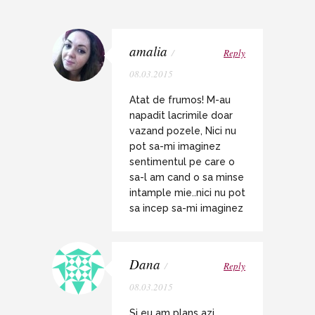
amalia
/
Reply
08.03.2015
Atat de frumos! M-au
napadit lacrimile doar
vazand pozele, Nici nu
pot sa-mi imaginez
sentimentul pe care o
sa-l am cand o sa minse
intample mie..nici nu pot
sa incep sa-mi imaginez
Dana
/
Reply
08.03.2015
Si eu am plans azi