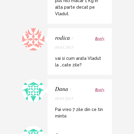
pus nici macar 1 Kg in
alta parte decat pe
Vladut.
rodica
/
Reply
08.03.2015
vai si cum arata Vladut
la …cate zile?
Dana
/
Reply
08.03.2015
Pai vreo 7 zile din ce tin
minte.