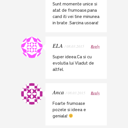
Sunt momente unice si
atat de frumoase,pana
cand iti vei tine minunea
in brate .Sarcina usoara!
ELA
/ 08.03.2015
Reply
Super ideea.Ca si cu
evolutia lui Vladut de
altfel.
Anca
/ 08.03.2015
Reply
Foarte frumoase
pozele si ideea e
geniala!