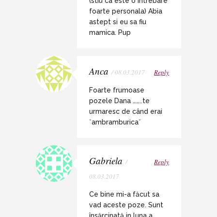
(stiu ca este o intrebare
foarte personala) Abia
astept si eu sa fiu
mamica. Pup
Anca
/ 08.03.2017
Reply
Foarte frumoase
pozele Dana ……..te
urmaresc de când erai
ˇambramburicaˇ
Gabriela
/
Reply
08.03.2017
Ce bine mi-a făcut sa
vad aceste poze. Sunt
însărcinată in luna a