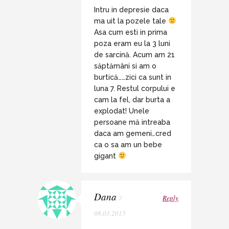
Intru in depresie daca
ma uit la pozele tale
Asa cum esti in prima
poza eram eu la 3 luni
de sarcină. Acum am 21
săptămâni si am o
burtică……zici ca sunt in
luna 7. Restul corpului e
cam la fel, dar burta a
explodat! Unele
persoane mă intreaba
daca am gemeni…cred
ca o sa am un bebe
gigant
Dana
/
Reply
08.03.2015