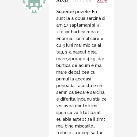
/ 13.03.2016
Reply
Superbe pozele. Eu
sunt la a doua sarcina si
am 17 saptamani si 4
zile iar burtica mea e
enorma…. primul,care e
cu 3 luni mai mic ca al
tau, s-a nascut deja
mare,aproape 4 kg…dar
burtica de acum e mai
mare decat cea cu
primul la aceeasi
perioada… acesta e un
semn ca fiecare sarcina
e diferita. Inca nu stiu ce
voi avea dar toti imi
spun ca va fi tot baiat…
eu abia astept sa ii simt
mai bine miscarile…
trebuie sa incep sa fac