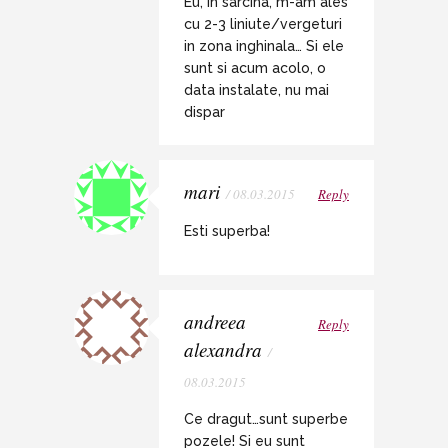
Eu, in sarcina, m-am ales
cu 2-3 liniute/vergeturi
in zona inghinala… Si ele
sunt si acum acolo, o
data instalate, nu mai
dispar
mari
/ 08.03.2015
Reply
Esti superba!
andreea
Reply
alexandra
/
08.03.2015
Ce dragut…sunt superbe
pozele! Si eu sunt