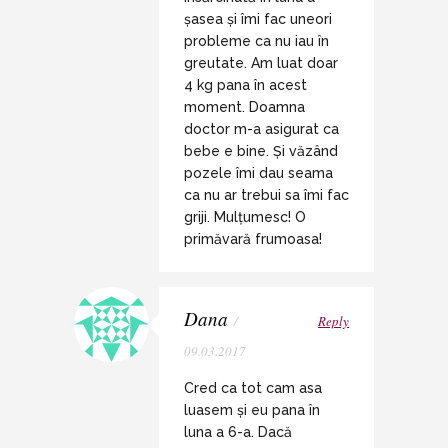
șasea și îmi fac uneori
probleme ca nu iau în
greutate. Am luat doar
4 kg pana în acest
moment. Doamna
doctor m-a asigurat ca
bebe e bine. Și văzând
pozele îmi dau seama
ca nu ar trebui sa îmi fac
griji. Mulțumesc! O
primăvară frumoasa!
Dana
/
Reply
09.03.2017
Cred ca tot cam asa
luasem și eu pana în
luna a 6-a. Dacă