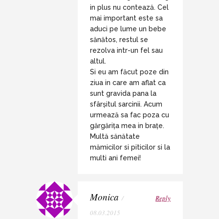
in plus nu contează. Cel
mai important este sa
aduci pe lume un bebe
sănătos, restul se
rezolva intr-un fel sau
altul.
Si eu am făcut poze din
ziua in care am aflat ca
sunt gravida pana la
sfârșitul sarcinii. Acum
urmează sa fac poza cu
gărgărița mea in brațe.
Multă sănătate
mămicilor si piticilor si la
multi ani femei!
Monica
/
Reply
08.03.2015