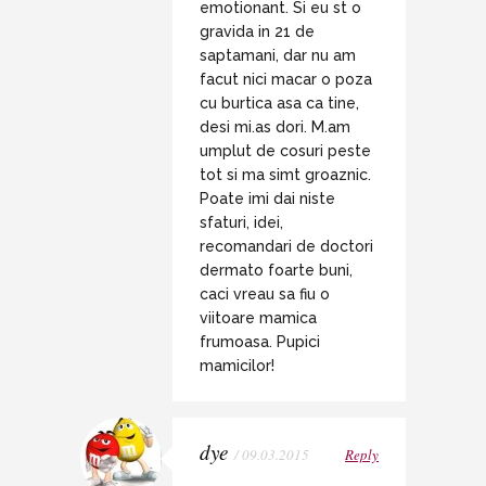
emotionant. Si eu st o
gravida in 21 de
saptamani, dar nu am
facut nici macar o poza
cu burtica asa ca tine,
desi mi.as dori. M.am
umplut de cosuri peste
tot si ma simt groaznic.
Poate imi dai niste
sfaturi, idei,
recomandari de doctori
dermato foarte buni,
caci vreau sa fiu o
viitoare mamica
frumoasa. Pupici
mamicilor!
dye
/ 09.03.2015
Reply