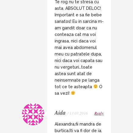
Te rog nu te stresa cu
asta. ABSOLUT DELOC!
Important e sa fie bebe
sanatos! Eu in sarcina m-
am gandit doar ca nu
conteaza cat ma voi
ingrasa, nici daca voi
mai avea abdomenul
meu cu patratele dupa,
nici daca voi capata sau
nu vergeturi…toate
astea sunt atat de
neinsemnate pe langa
tot ce te asteapta
O
sa vezi!
Aida
/ 13.03.2016
Reply
Alexandra,fii mandra de
burtica.Iti va fi dor de ia.