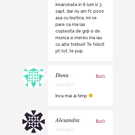
insarcinata in 6 luni si 3
sapt, dar nu am fc poze
asa cu burtica, mi se
pare ca ma las
coplesita de griji si de
munca si mereu ma iau
cu alte treburi! Te felicit
pt tot..te pup
Dana
/
Reply
08.03.2015
Inca mai ai timp
Alexandra
/
Reply
08.03.2015