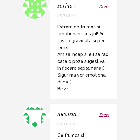
sorina
/
Reply
08.03.2015
Extrem de frumos si
emotionant colajul! Ai
fost o graviduta super
faina!
Am sa incep si eu sa fac
cate o poza sugestiva
in fiecare saptamana :)!
Sigur ma vor emotiona
dupa :)!
Bizzz
nicoleta
/
Reply
09.03.2015
Ce frumos si