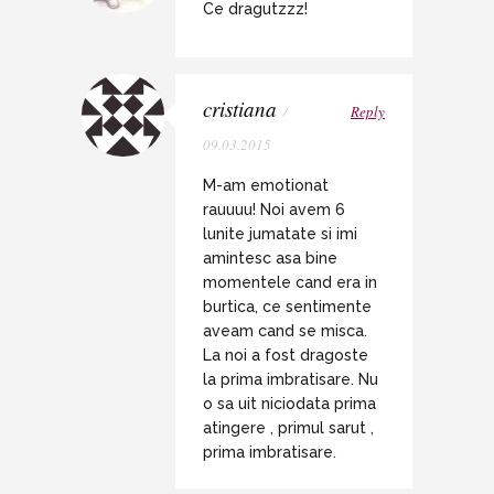
Ce dragutzzz!
cristiana
/
Reply
09.03.2015
M-am emotionat
rauuuu! Noi avem 6
lunite jumatate si imi
amintesc asa bine
momentele cand era in
burtica, ce sentimente
aveam cand se misca.
La noi a fost dragoste
la prima imbratisare. Nu
o sa uit niciodata prima
atingere , primul sarut ,
prima imbratisare.