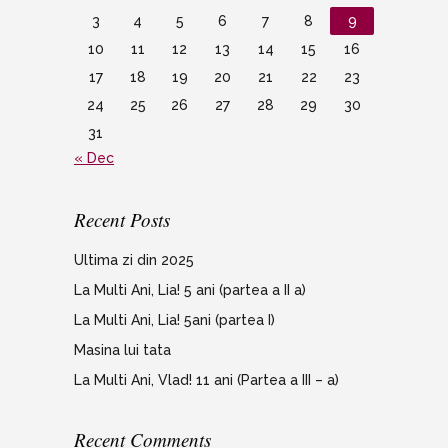
3
4
5
6
7
8
9
10
11
12
13
14
15
16
17
18
19
20
21
22
23
24
25
26
27
28
29
30
31
« Dec
Recent Posts
Ultima zi din 2025
La Multi Ani, Lia! 5 ani (partea a II a)
La Multi Ani, Lia! 5ani (partea I)
Masina lui tata
La Multi Ani, Vlad! 11 ani (Partea a III – a)
Recent Comments