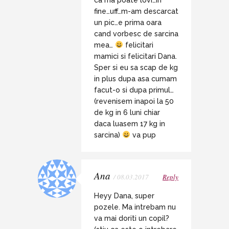
ca ma poate lovi…in
fine…uff…m-am descarcat
un pic…e prima oara
cand vorbesc de sarcina
mea…
felicitari
mamici si felicitari Dana.
Sper si eu sa scap de kg
in plus dupa asa cumam
facut-o si dupa primul…
(revenisem inapoi la 50
de kg in 6 luni chiar
daca luasem 17 kg in
sarcina)
va pup
Ana
/ 08.03.2017
Reply
Heyy Dana, super
pozele. Ma intrebam nu
va mai doriti un copil?