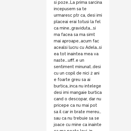
si poze…La prima sarcina
incepusem sa te
urmaresc ptr ca, desi imi
placeai erai totusi la fel
ca mine…graviduta….si
ma facea sa ma simt
mai aproape…acum fac
acealsi lucru cu Adela…si
ea tot inaintea mea va
naste….ufff..e un
sentiment minunat..desi
cu un copil de nici 2 ani
e foarte greu sa ai
burtica…inca nu intelege
desi imi mangaie burtica
cand o descopar, dar nu
pricepe ca nu mai pot
sa il car in brate mereu…
sau ca nu trebuie sa se
joace cu mine ca inainte