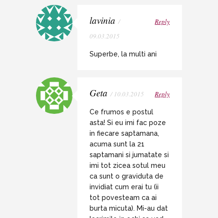
lavinia
/
Reply
09.03.2015
Superbe, la multi ani
Geta
/ 10.03.2015
Reply
Ce frumos e postul
asta! Si eu imi fac poze
in fiecare saptamana,
acuma sunt la 21
saptamani si jumatate si
imi tot zicea sotul meu
ca sunt o graviduta de
invidiat cum erai tu (ii
tot povesteam ca ai
burta micuta). Mi-au dat