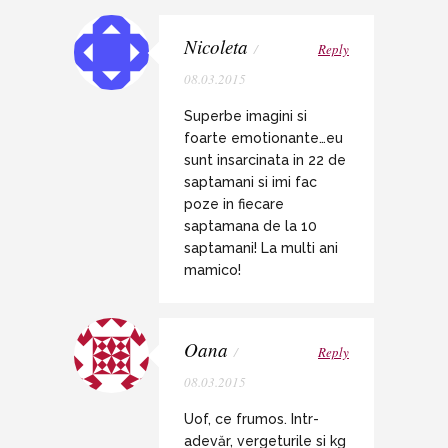
Nicoleta
/
Reply
08.03.2015
Superbe imagini si
foarte emotionante…eu
sunt insarcinata in 22 de
saptamani si imi fac
poze in fiecare
saptamana de la 10
saptamani! La multi ani
mamico!
Oana
/
Reply
08.03.2015
Uof, ce frumos. Intr-
adevăr, vergeturile si kg