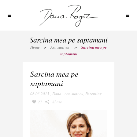
Sarcina mea pe saptamani
Home
>
Asa sunt eu
>
Sarcina mea pe
saptamani
Sarcina mea pe
saptamani
08.03.2015
,
Dana
,
Asa sunt eu
,
Parenting
27
Share