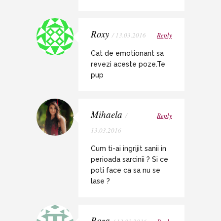
Roxy
/ 13.03.2016
Reply
Cat de emotionant sa
revezi aceste poze.Te
pup
Mihaela
/
Reply
13.03.2016
Cum ti-ai ingrijit sanii in
perioada sarcinii ? Si ce
poti face ca sa nu se
lase ?
Roza