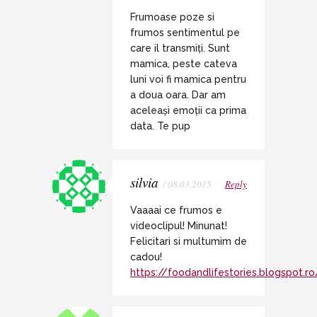
Frumoase poze si
frumos sentimentul pe
care il transmiți. Sunt
mamica, peste cateva
luni voi fi mamica pentru
a doua oara. Dar am
aceleași emoții ca prima
data. Te pup
silvia
/ 08.03.2015
Reply
Vaaaai ce frumos e
videoclipul! Minunat!
Felicitari si multumim de
cadou!
https://foodandlifestories.blogspot.ro