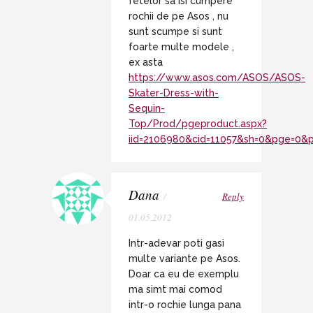
fetelor sa isi cumpere
rochii de pe Asos , nu
sunt scumpe si sunt
foarte multe modele ,
ex asta
https://www.asos.com/ASOS/ASOS-
Skater-Dress-with-
Sequin-
Top/Prod/pgeproduct.aspx?
iid=2106980&cid=11057&sh=0&pge=0&p
Dana
/
Reply
01.05.2012
Intr-adevar poti gasi
multe variante pe Asos.
Doar ca eu de exemplu
ma simt mai comod
intr-o rochie lunga pana