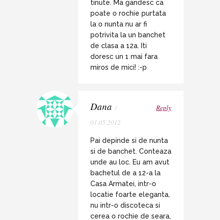
tinute. Ma gandesc ca
poate o rochie purtata
la o nunta nu ar fi
potrivita la un banchet
de clasa a 12a. Iti
doresc un 1 mai fara
miros de mici! :-p
Dana
/
Reply
01.05.2012
Pai depinde si de nunta
si de banchet. Conteaza
unde au loc. Eu am avut
bachetul de a 12-a la
Casa Armatei, intr-o
locatie foarte eleganta,
nu intr-o discoteca si
cerea o rochie de seara,