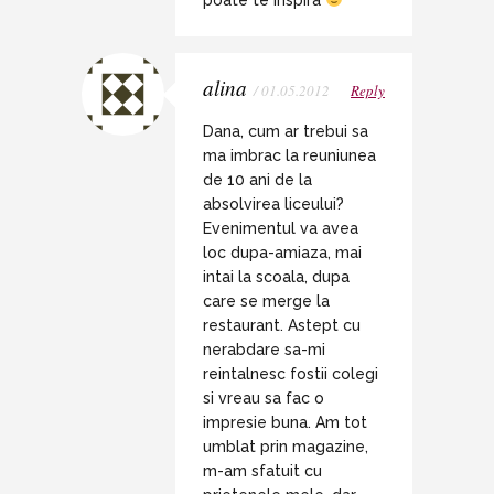
poate te inspira
alina
/ 01.05.2012
Reply
Dana, cum ar trebui sa
ma imbrac la reuniunea
de 10 ani de la
absolvirea liceului?
Evenimentul va avea
loc dupa-amiaza, mai
intai la scoala, dupa
care se merge la
restaurant. Astept cu
nerabdare sa-mi
reintalnesc fostii colegi
si vreau sa fac o
impresie buna. Am tot
umblat prin magazine,
m-am sfatuit cu