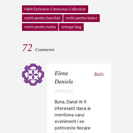
H&M Exclusive Conscious Collection
rochii pentru banchet
rochii pentru botez
rochii pentru nunta
vintage bag
72
Comments
Elena
Reply
Daniela
/
01.05.2012
Buna, Dana! Ar fi
interesant daca ai
mentiona carui
eveniment i se
potriveste fiecare