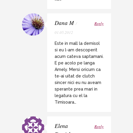
Dana M
/
Reply
01.05.2012
Este in mall la demisol
si eu l-am descoperit
acum cateva saptamani.
E pe acolo pe langa
Amely. Mersi oricum ca
te-ai uitat de clutch
sincer nici eu nu aveam
sperante prea mari in
legatura cu el la
Timisoara…
Elena
Reply