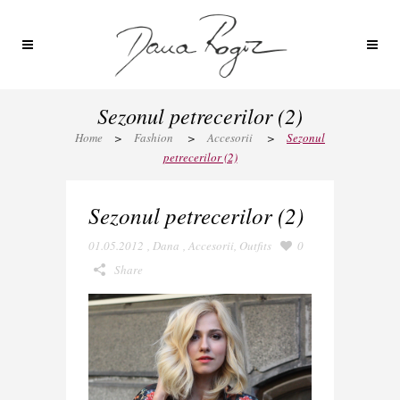
Sezonul petrecerilor (2)
Home
>
Fashion
>
Accesorii
>
Sezonul
petrecerilor (2)
Sezonul petrecerilor (2)
01.05.2012
,
Dana
,
Accesorii
,
Outfits
0
Share