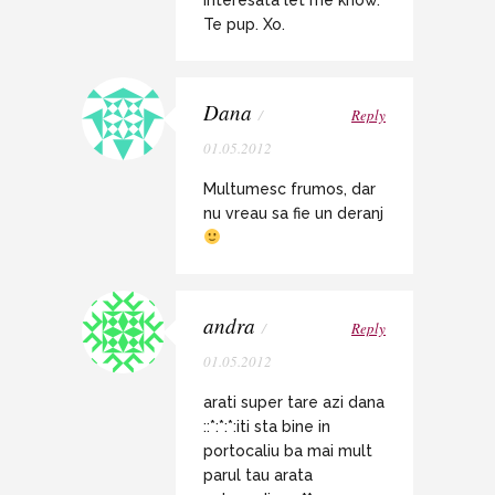
interesata let me know.
Te pup. Xo.
Dana
/
Reply
01.05.2012
Multumesc frumos, dar
nu vreau sa fie un deranj
andra
/
Reply
01.05.2012
arati super tare azi dana
::*:*:*:iti sta bine in
portocaliu ba mai mult
parul tau arata