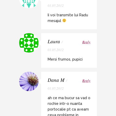
01.05.2012
Ii voi transmite lui Radu
mesajul
Laura
/
Reply
01.05.2012
Mersi frumos, pupici
Dana M
/
Reply
01.05.2012
ah ce ma bucur sa vad o
rochie intr-o nuanta
portocalie pt ca aveam
ceva probleme in