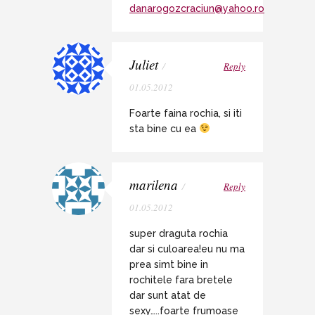
danarogozcraciun@yahoo.ro
Juliet
/
Reply
01.05.2012
Foarte faina rochia, si iti
sta bine cu ea
marilena
/
Reply
01.05.2012
super draguta rochia
dar si culoarea!eu nu ma
prea simt bine in
rochitele fara bretele
dar sunt atat de
sexy…..foarte frumoase