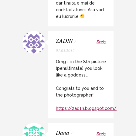
dar tinuta e mai de
cocktail atunci. Asa vad
eu lucrurile
ZADIN
/
Reply
01.05.2012
Omg … in the 8th picture
(penultimate) you look
like a goddess…
Congrats to you and to
the photographer!
https://zad1n.blogspot.com/
Dana
/
Reply