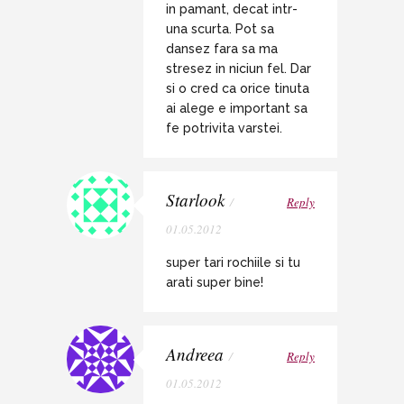
in pamant, decat intr-
una scurta. Pot sa
dansez fara sa ma
stresez in niciun fel. Dar
si o cred ca orice tinuta
ai alege e important sa
fe potrivita varstei.
Starlook
/
Reply
01.05.2012
super tari rochiile si tu
arati super bine!
Andreea
/
Reply
01.05.2012