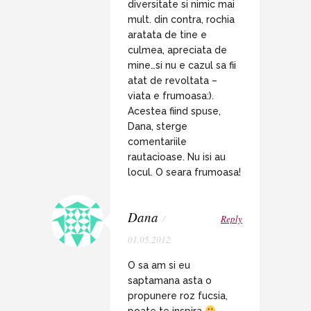
diversitate si nimic mai
mult. din contra, rochia
aratata de tine e
culmea, apreciata de
mine…si nu e cazul sa fii
atat de revoltata –
viata e frumoasa:).
Acestea fiind spuse,
Dana, sterge
comentariile
rautacioase. Nu isi au
locul. O seara frumoasa!
Dana
/
Reply
01.05.2012
O sa am si eu
saptamana asta o
propunere roz fucsia,