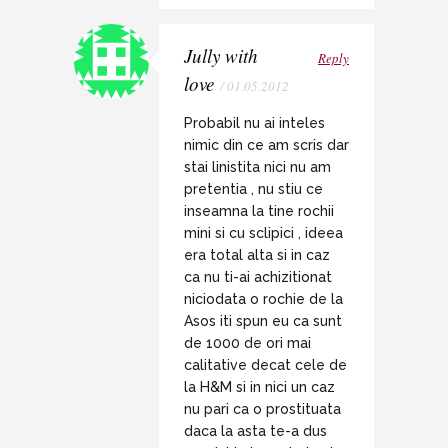
Jully with
Reply
love
/ 01.05.2012
Probabil nu ai inteles
nimic din ce am scris dar
stai linistita nici nu am
pretentia , nu stiu ce
inseamna la tine rochii
mini si cu sclipici , ideea
era total alta si in caz
ca nu ti-ai achizitionat
niciodata o rochie de la
Asos iti spun eu ca sunt
de 1000 de ori mai
calitative decat cele de
la H&M si in nici un caz
nu pari ca o prostituata
daca la asta te-a dus