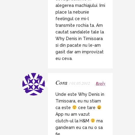
alegerea machiajului. Imi
place la nebunie
feelingul ce mi-l
transmite rochia ta. Am
cautat sandalele tale la
Why Denis in Timisoara
si din pacate nu le-am
gasit dar am improvizat
eu ceva.
Cora
/ 01.05.2012
Reply
Unde este Why Denis in
Timisoara, eu nu stiam
ca este
cee tare
App nu am vazut
clutch-ul la H&M
ma
gandeam eu ca nu o sa
fie…