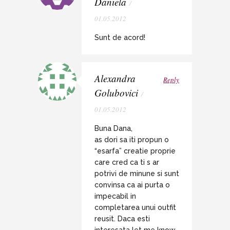
Daniela
/
01.05.2012
Sunt de acord!
Alexandra
Reply
Golubovici
/
01.05.2012
Buna Dana,
as dori sa iti propun o
“esarfa” creatie proprie
care cred ca ti s ar
potrivi de minune si sunt
convinsa ca ai purta o
impecabil in
completarea unui outfit
reusit. Daca esti