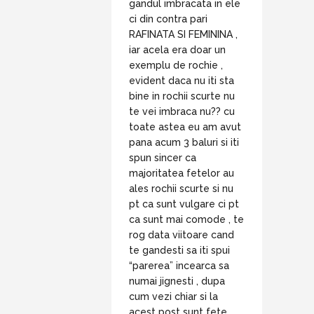
gandul imbracata in ele
ci din contra pari
RAFINATA SI FEMININA ,
iar acela era doar un
exemplu de rochie ,
evident daca nu iti sta
bine in rochii scurte nu
te vei imbraca nu?? cu
toate astea eu am avut
pana acum 3 baluri si iti
spun sincer ca
majoritatea fetelor au
ales rochii scurte si nu
pt ca sunt vulgare ci pt
ca sunt mai comode , te
rog data viitoare cand
te gandesti sa iti spui
“parerea” incearca sa
numai jignesti , dupa
cum vezi chiar si la
acest post sunt fete