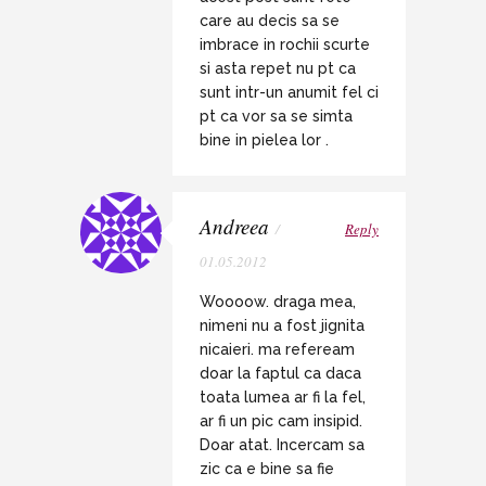
care au decis sa se
imbrace in rochii scurte
si asta repet nu pt ca
sunt intr-un anumit fel ci
pt ca vor sa se simta
bine in pielea lor .
Andreea
/
Reply
01.05.2012
Woooow. draga mea,
nimeni nu a fost jignita
nicaieri. ma refeream
doar la faptul ca daca
toata lumea ar fi la fel,
ar fi un pic cam insipid.
Doar atat. Incercam sa
zic ca e bine sa fie