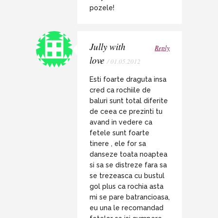
pozele!
Jully with
Reply
love
/ 01.05.2012
Esti foarte draguta insa
cred ca rochiile de
baluri sunt total diferite
de ceea ce prezinti tu
avand in vedere ca
fetele sunt foarte
tinere , ele for sa
danseze toata noaptea
si sa se distreze fara sa
se trezeasca cu bustul
gol plus ca rochia asta
mi se pare batrancioasa,
eu una le recomandad