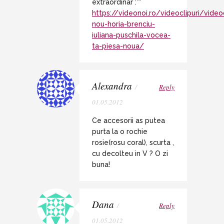
extraordinar :**
https://videonoi.ro/videoclipuri/video
nou-horia-brenciu-
iuliana-puschila-vocea-
ta-piesa-noua/
Alexandra
/
Reply
01.05.2012
Ce accesorii as putea
purta la o rochie
rosie(rosu coral), scurta ,
cu decolteu in V ? O zi
buna!
Dana
/
Reply
01.05.2012