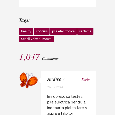
Tags:
beauty
concurs
plia electronica
reclama
Scholl Velvet Smooth
1,047
Comments
Andrea
/
Reply
26.05.2014
Imi doresc sa testez
pila electrica pentru a
indeparta pielea tare si
aspra a talpilor