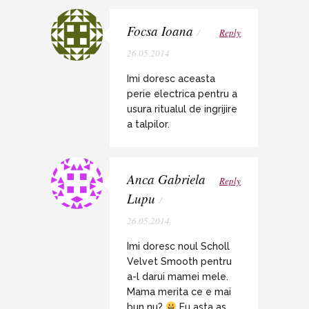
Focsa Ioana
/
Reply
26.05.2014
Imi doresc aceasta
perie electrica pentru a
usura ritualul de ingrijire
a talpilor.
Anca Gabriela
Reply
Lupu
/
26.05.2014
Imi doresc noul Scholl
Velvet Smooth pentru
a-l darui mamei mele.
Mama merita ce e mai
bun nu?
Eu asta as