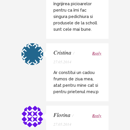
îngrijirea picioarelor
pentru ca îmi fac
singura pedichiura si
produsele de la scholl
sunt cele mai bune.
Cristina
/
Reply
27.05.2014
Ar constitui un cadou
frumos de ziua mea,
atat pentru mine cat si
pentru prietenul meu:p
Florina
/
Reply
27.05.2014