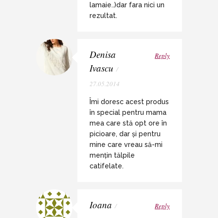
lamaie..)dar fara nici un
rezultat.
Denisa
Reply
Ivascu
/
27.05.2014
Îmi doresc acest produs
în special pentru mama
mea care stă opt ore în
picioare, dar și pentru
mine care vreau să-mi
mențin tălpile
catifelate.
Ioana
/
Reply