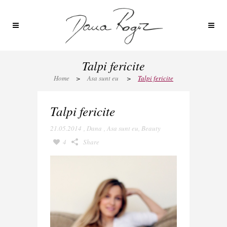
Talpi fericite
Home
>
Asa sunt eu
>
Talpi fericite
Talpi fericite
21.05.2014
,
Dana
,
Asa sunt eu
,
Beauty
4
Share