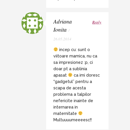
Adriana
Reply
Ionita
/
26.05.2014
incep cu: sunt o
viitoare mamica, nu ca
sa impresionez :p, ci
doar pt a sublinia
apasat
ca imi doresc
“gadgetul” pentru a
scapa de acesta
problema a talpilor
nefericite inainte de
internarea in
maternitate
Multuuuumeeeesc!!