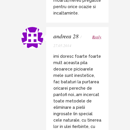
moarta,mereu pregatite
pentru orice ocazie si
incaltaminte.
andreea 28
/
Reply
27.05.2014
imi doresc foarte foarte
mult aceasta pila
deoarece picioarele
mele sunt inestetice,
fac bataturi la purtarea
oricarei pereche de
pantofi noi…am incercat
toate metodele de
eliminare a pielii
ingrosate (in special
cele naturale, cu tinerea
lor in ulei fierbinte, cu