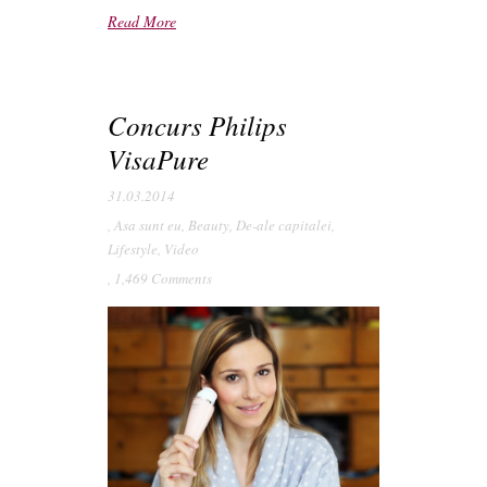
Read More
Concurs Philips
VisaPure
31.03.2014
,
Asa sunt eu
,
Beauty
,
De-ale capitalei
,
Lifestyle
,
Video
,
1,469 Comments