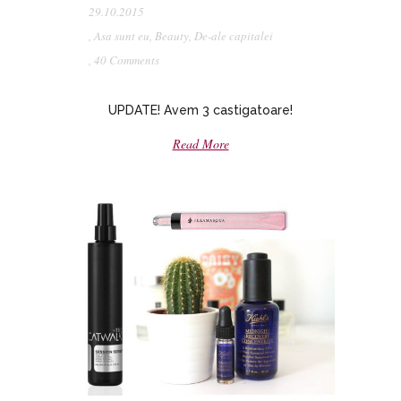
29.10.2015
,
Asa sunt eu
,
Beauty
,
De-ale capitalei
,
40 Comments
UPDATE! Avem 3 castigatoare!
Read More