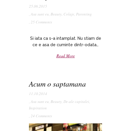
25.06.2015
,
Asa sunt eu
,
Beauty
,
Colaje
,
Parenting
,
25 Comments
Si iata ca s-a intamplat. Nu stiam de
ce e asa de cuminte dintr-odata…
Read More
Acum o saptamana
11.10.2014
,
Asa sunt eu
,
Beauty
,
De-ale capitalei
,
Inspiration
,
24 Comments