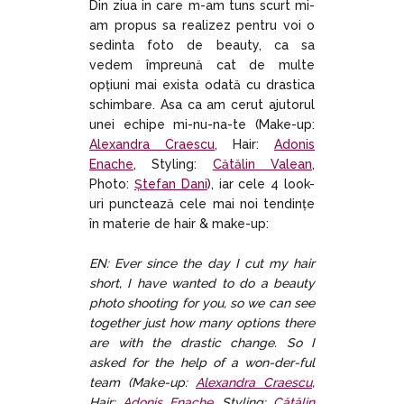
Din ziua in care m-am tuns scurt mi-
am propus sa realizez pentru voi o
sedinta foto de beauty, ca sa
vedem împreună cat de multe
opțiuni mai exista odată cu drastica
schimbare. Asa ca am cerut ajutorul
unei echipe mi-nu-na-te (Make-up:
Alexandra Craescu
, Hair:
Adonis
Enache
, Styling:
Cătălin Valean
,
Photo:
Ștefan Dani
), iar cele 4 look-
uri punctează cele mai noi tendințe
în materie de hair & make-up:
EN: Ever since the day I cut my hair
short, I have wanted to do a beauty
photo shooting for you, so we can see
together just how many options there
are with the drastic change. So I
asked for the help of a won-der-ful
team (Make-up:
Alexandra Craescu
,
Hair:
Adonis Enache
, Styling:
Cătălin