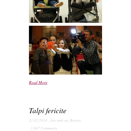
Read More
Talpi fericite
21.05.2014
,
Asa sunt eu
,
Beauty
,
1,047 Comments