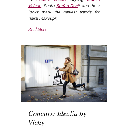
Valean
, Photo:
Ștefan Dani
), and the 4
looks mark the newest trends for
hair& makeup):
Read More
Concurs: Idealia by
Vichy