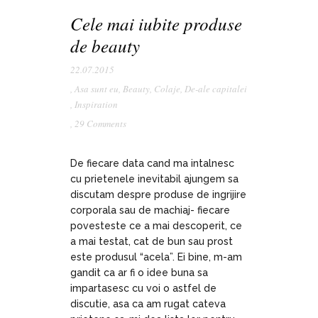
Cele mai iubite produse
de beauty
22.07.2015
,
Asa sunt eu
,
Beauty
,
Colaje
,
De-ale capitalei
,
Inspiration
,
29 Comments
De fiecare data cand ma intalnesc
cu prietenele inevitabil ajungem sa
discutam despre produse de ingrijire
corporala sau de machiaj- fiecare
povesteste ce a mai descoperit, ce
a mai testat, cat de bun sau prost
este produsul “acela”. Ei bine, m-am
gandit ca ar fi o idee buna sa
impartasesc cu voi o astfel de
discutie, asa ca am rugat cateva