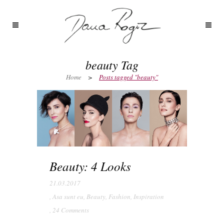
beauty Tag
Home
>
Posts tagged "beauty"
Beauty: 4 Looks
21.03.2017
,
Asa sunt eu
,
Beauty
,
Fashion
,
Inspiration
,
24 Comments