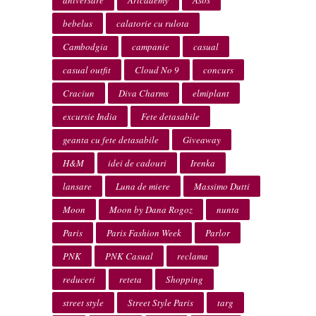
aniversare
Artcademy
Asos
bebelus
calatorie cu rulota
Cambodgia
campanie
casual
casual outfit
Cloud No 9
concurs
Craciun
Diva Charms
elmiplant
excursie India
Fete detasabile
geanta cu fete detasabile
Giveaway
H&M
idei de cadouri
Irenka
lansare
Luna de miere
Massimo Dutti
Moon
Moon by Dana Rogoz
nunta
Paris
Paris Fashion Week
Parlor
PNK
PNK Casual
reclama
reduceri
reteta
Shopping
street style
Street Style Paris
targ