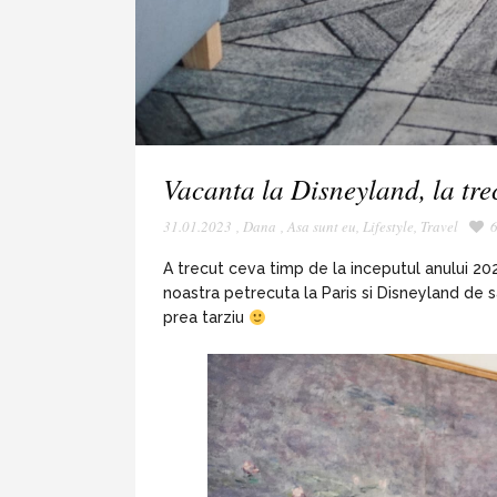
Vacanta la Disneyland, la tre
31.01.2023
,
Dana
,
Asa sunt eu
,
Lifestyle
,
Travel
A trecut ceva timp de la inceputul anului 20
noastra petrecuta la Paris si Disneyland de sa
prea tarziu