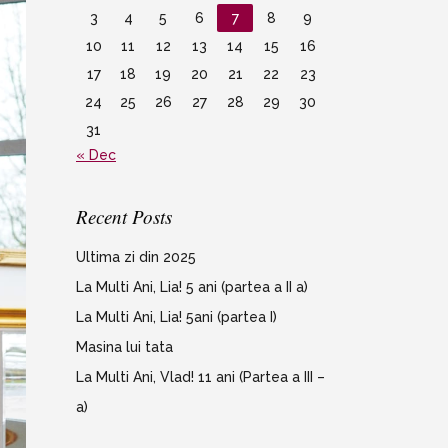
3
4
5
6
7
8
9
10
11
12
13
14
15
16
17
18
19
20
21
22
23
24
25
26
27
28
29
30
31
« Dec
Recent Posts
Ultima zi din 2025
La Multi Ani, Lia! 5 ani (partea a II a)
La Multi Ani, Lia! 5ani (partea I)
Masina lui tata
La Multi Ani, Vlad! 11 ani (Partea a III –
a)