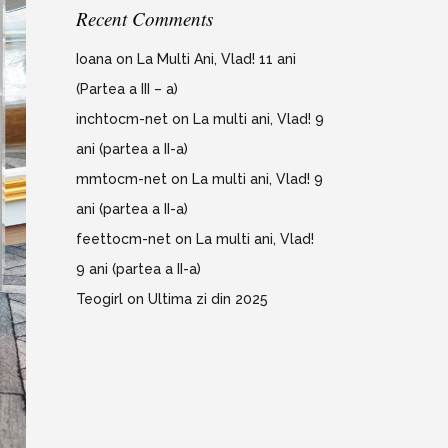
Recent Comments
Ioana
on
La Multi Ani, Vlad! 11 ani
(Partea a III – a)
inchtocm-net
on
La multi ani, Vlad! 9
ani (partea a II-a)
mmtocm-net
on
La multi ani, Vlad! 9
ani (partea a II-a)
feettocm-net
on
La multi ani, Vlad!
9 ani (partea a II-a)
Teogirl
on
Ultima zi din 2025