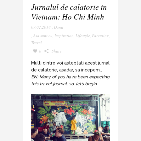
Jurnalul de calatorie in
Vietnam: Ho Chi Minh
09.02.2018
,
Dana
,
Asa sunt eu
,
Inspiration
,
Lifestyle
,
Parenting
,
Travel
6
Share
Multi dintre voi asteptati acest jurnal
de calatorie, asadar, sa incepem…
EN: Many of you have been expecting
this travel journal, so, let’s begin…