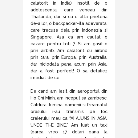
calatorit in India) insotit de o
adolescenta, care veneau din
Thailanda, dar si cu o alta prietena
de-a lor, o backpacker-ita adevarata,
care trecuse deja prin Indonezia si
Singapore. Asa ca am cautat o
cazare pentru toti 7. Si am gasit-o
prin airbnb. Am calatorit cu airbnb
prin tara, prin Europa, prin Australia,
dar niciodata pana acum prin Asia,
dar a fost perfect! O sa detaliez
imediat de ce.
De cand am iesit din aeroportul din
Ho Chi Minh, am inceput sa zambesc.
Caldura, lumina, oamenii si freamatul
orasului i-au transmis pe loc
creierului meu ca “AI AJUNS IN ASIA,
UNDE TI-E BINE.” Am luat un taxi
(parca vreo 17 dolari pana la