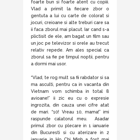
foarte bun si foarte atent cu copiii.
Vlad a primit la fiecare zbor o
gentuta a lui cu carte de colorat si
jocuri, creioane si alte treburi care sa
ii faca zborul mai placut. Iar cand s-a
plictisit de ele, am bagat un film sau
un joc pe televizor si orele au trecut
relativ repede. Am ales special ca
zborul sa fie pe timpul noptii, pentru
a dormi mai usor.
“Vlad, te rog mult sa fii rabdator si sa
ma asculti, pentru ca in vacanta din
Vietnam vom schimba in total 8
avioane!” ii zic eu cu o expresie
ingrozita, din cauza unei cifre atat
de mari. “10! Vreau 10, mama!” imi
raspunde calatorul meu. Asadar
primul zbor cu plecare in 1 ianuarie
din Bucuresti si cu aterizare in 2
ianuarie in Ho Chi Minh a fost mai