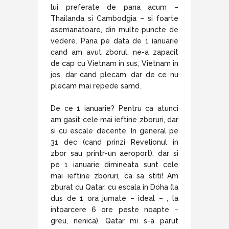
lui preferate de pana acum –
Thailanda si Cambodgia – si foarte
asemanatoare, din multe puncte de
vedere. Pana pe data de 1 ianuarie
cand am avut zborul, ne-a zapacit
de cap cu Vietnam in sus, Vietnam in
jos, dar cand plecam, dar de ce nu
plecam mai repede samd.
De ce 1 ianuarie? Pentru ca atunci
am gasit cele mai ieftine zboruri, dar
si cu escale decente. In general pe
31 dec (cand prinzi Revelionul in
zbor sau printr-un aeroport), dar si
pe 1 ianuarie dimineata sunt cele
mai ieftine zboruri, ca sa stiti! Am
zburat cu Qatar, cu escala in Doha (la
dus de 1 ora jumate – ideal – , la
intoarcere 6 ore peste noapte –
greu, nenica). Qatar mi s-a parut