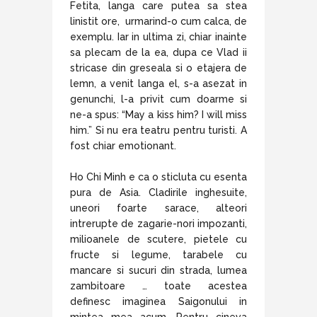
Fetita, langa care putea sa stea
linistit ore, urmarind-o cum calca, de
exemplu. Iar in ultima zi, chiar inainte
sa plecam de la ea, dupa ce Vlad ii
stricase din greseala si o etajera de
lemn, a venit langa el, s-a asezat in
genunchi, l-a privit cum doarme si
ne-a spus: “May a kiss him? I will miss
him.” Si nu era teatru pentru turisti. A
fost chiar emotionant.
Ho Chi Minh e ca o sticluta cu esenta
pura de Asia. Cladirile inghesuite,
uneori foarte sarace, alteori
intrerupte de zagarie-nori impozanti,
milioanele de scutere, pietele cu
fructe si legume, tarabele cu
mancare si sucuri din strada, lumea
zambitoare … toate acestea
definesc imaginea Saigonului in
mintea mea acum. Pentru cineva