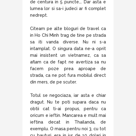
de centura in 5 puncte…. Dar asta e
lumea lor si sa-i judeci ar fi complet
nedrept.
Citeam pe alte bloguri de travel ca
in Ho Chi Minh trag de tine pe strada
sa iti vanda diverse. Nu ni s-a
intamplat. O singura data ne-a oprit
mai insistent un vietnamez, ca sa
aflam ca de fapt ne avertiza sa nu
facem poze prea aproape de
strada, ca ne pot fura mobilul direct
din mers, de pe scuter.
Totul se negociaza, iar asta e chiar
dragut. Nu te poti supara daca nu
obtii cat ti-ai propus, pentru ca
oricum e ieftin. Mancarea e mult mai
ieftina decat in Thailanda, de
exemplu. O masa pentru noi 3, cu tot
cu bauturi, era in jur de 10 dolari in