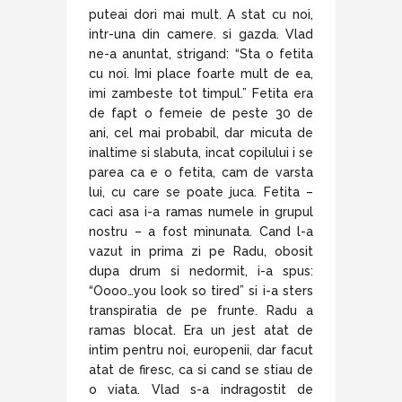
puteai dori mai mult. A stat cu noi,
intr-una din camere. si gazda. Vlad
ne-a anuntat, strigand: “Sta o fetita
cu noi. Imi place foarte mult de ea,
imi zambeste tot timpul.” Fetita era
de fapt o femeie de peste 30 de
ani, cel mai probabil, dar micuta de
inaltime si slabuta, incat copilului i se
parea ca e o fetita, cam de varsta
lui, cu care se poate juca. Fetita –
caci asa i-a ramas numele in grupul
nostru – a fost minunata. Cand l-a
vazut in prima zi pe Radu, obosit
dupa drum si nedormit, i-a spus:
“Oooo…you look so tired” si i-a sters
transpiratia de pe frunte. Radu a
ramas blocat. Era un jest atat de
intim pentru noi, europenii, dar facut
atat de firesc, ca si cand se stiau de
o viata. Vlad s-a indragostit de