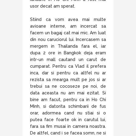
usor decat am sperat.
Stiind ca vom avea mai multe
avioane interne, am incercat sa
facem un bagaj cat mai mic. Am luat
din nou caruciorul lui. Incercasem sa
mergem in Thailanda fara el, iar
dupa 2 ore in Bangkok deja eram
intr-un mall cautand un carut de
cumparat. Pentru ca Vlad il prefera
inca, dar si pentru ca altfel nu ar
rezista sa mearga mult pe jos si ar
trebui sa ne cocoseze pe noi, de
data aceasta nu am mai ezitat. Si
bine am facut, pentru ca in Ho Chi
Minh, si datorita schimbarii de fus
orar, adormea cand nu stiai si o
putea face foarte ok in carutul lui,
fara sa fim musai in camera noastra.
De altfel, cand i se facea somn, ne si