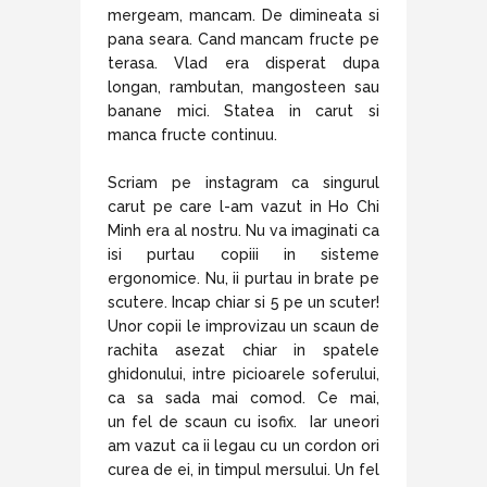
mergeam, mancam. De dimineata si
pana seara. Cand mancam fructe pe
terasa. Vlad era disperat dupa
longan, rambutan, mangosteen sau
banane mici. Statea in carut si
manca fructe continuu.
Scriam pe instagram ca singurul
carut pe care l-am vazut in Ho Chi
Minh era al nostru. Nu va imaginati ca
isi purtau copiii in sisteme
ergonomice. Nu, ii purtau in brate pe
scutere. Incap chiar si 5 pe un scuter!
Unor copii le improvizau un scaun de
rachita asezat chiar in spatele
ghidonului, intre picioarele soferului,
ca sa sada mai comod. Ce mai,
un fel de scaun cu isofix. Iar uneori
am vazut ca ii legau cu un cordon ori
curea de ei, in timpul mersului. Un fel