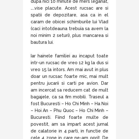
dupa nici 10 minute de mers leganat,
…..vise placute. Acest rucsac are si
spatii de depozitare, asa ca in el
caram de obicei schimburile lui Vlad
(caci intotdeauna trebuia sa avem la
noi minim 2 seturi), plus mancarea si
bautura lui.
Iar hainele familiei au incaput toate
intr-un rucsac de vreo 12 kg la dus si
vreo 15 la intors. Am mai avut in plus
doar un rucsac foarte mic, mai mult
pentru jucarii si carti pe avion. Dar
am incercat sa reducem cat de mult
bagajele, ca sa fim mobili. Traseul a
fost Bucuresti – Ho Chi Minh – Ha Noi
– Hoi An – Phu Quoc – Ho Chi Minh –
Bucuresti. Fiind foarte multe de
povestit, am sa impart acest jurnal
de calatorie in 4 parti, in functie de
cele 4 zone in care ne-am oprit. De