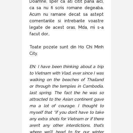
Doamne, sper ca ati citit pana aici,
ca sa nu fi scris romane degeaba.
Acum nu ramane decat sa astept
comentariile si intrebarile voastre
legate de acest oras. Mda, mi s-a
facut dor…
Toate pozele sunt din Ho Chi Minh
City.
EN: I have been thinking about a trip
to Vietnam with Vlad, ever since I was
walking on the beaches of Thailand
or through the temples in Cambodia,
last spring. The fact the he was so
attracted to the Asian continent gave
ma a lot of courage. I thought to
myself that “if you don’t have to take
any extra shots for Vietnam or if there
aren’t any other interdictions, that’s
where we’ll head to for our winter