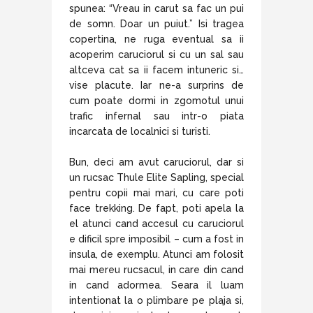
spunea: “Vreau in carut sa fac un pui
de somn. Doar un puiut.” Isi tragea
copertina, ne ruga eventual sa ii
acoperim caruciorul si cu un sal sau
altceva cat sa ii facem intuneric si…
vise placute. Iar ne-a surprins de
cum poate dormi in zgomotul unui
trafic infernal sau intr-o piata
incarcata de localnici si turisti.
Bun, deci am avut caruciorul, dar si
un rucsac Thule Elite Sapling, special
pentru copii mai mari, cu care poti
face trekking. De fapt, poti apela la
el atunci cand accesul cu caruciorul
e dificil spre imposibil – cum a fost in
insula, de exemplu. Atunci am folosit
mai mereu rucsacul, in care din cand
in cand adormea. Seara il luam
intentionat la o plimbare pe plaja si,