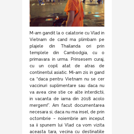
M-am gandit la o calatorie cu Vlad in
Vietnam de cand ma plimbam pe
plajele din Thailanda ori prin
templele din Cambodgia, cu o
primavara in urma. Prinsesem curaj,
cu un copil atat de atras de
continentul asiatic. Mi-am zis in gand
ca “daca pentru Vietnam nu se cer
vaccinuri suplimentare sau daca nu
va avea cine stie ce alte interdictii,
in vacanta de iarna din 2018 acolo
mergem!”. Am facut documentarea
necesara si, daca nu ma insel, de prin
octombrie – noiembrie am inceput
sa ii spunem lui Vlad ca vom vizita
aceasta tara, vecina cu destinatiile