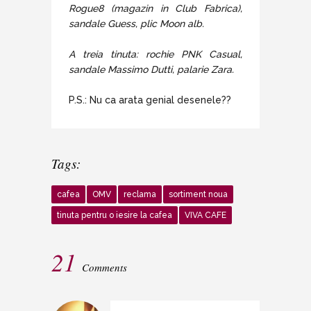
Rogue8 (magazin in Club Fabrica),
sandale Guess, plic Moon alb.
A treia tinuta: rochie PNK Casual,
sandale Massimo Dutti, palarie Zara.
P.S.: Nu ca arata genial desenele??
Tags:
cafea
OMV
reclama
sortiment noua
tinuta pentru o iesire la cafea
VIVA CAFE
21
Comments