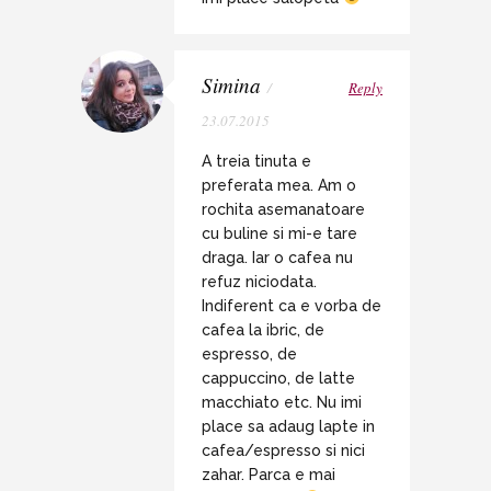
Simina
/
Reply
23.07.2015
A treia tinuta e
preferata mea. Am o
rochita asemanatoare
cu buline si mi-e tare
draga. Iar o cafea nu
refuz niciodata.
Indiferent ca e vorba de
cafea la ibric, de
espresso, de
cappuccino, de latte
macchiato etc. Nu imi
place sa adaug lapte in
cafea/espresso si nici
zahar. Parca e mai