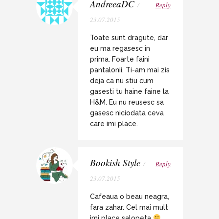
AndreeaDC
/
Reply
23.07.2015
Toate sunt dragute, dar
eu ma regasesc in
prima. Foarte faini
pantalonii. Ti-am mai zis
deja ca nu stiu cum
gasesti tu haine faine la
H&M. Eu nu reusesc sa
gasesc niciodata ceva
care imi place.
Bookish Style
/
Reply
23.07.2015
Cafeaua o beau neagra,
fara zahar. Cel mai mult
imi place salopeta