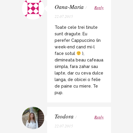
Oana-Maria
/
Reply
22.07.2015
Toate cele trei tinute
sunt dragute. Eu
perefer Cappuccino (in
week-end cand mi-l
face sotul
),
dimineata beau cafeaua
simpla, fara zahar sau
lapte, dar cu ceva dulce
langa, de obicei o felie
de paine cu miere. Te
pup.
Teodora
/
Reply
22.07.2015