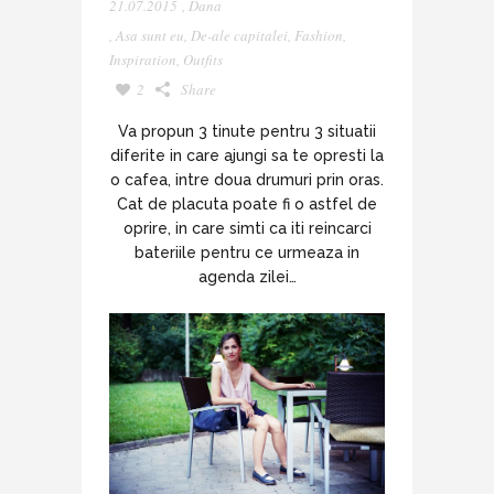
21.07.2015
,
Dana
,
Asa sunt eu
,
De-ale capitalei
,
Fashion
,
Inspiration
,
Outfits
2
Share
Va propun 3 tinute pentru 3 situatii
diferite in care ajungi sa te opresti la
o cafea, intre doua drumuri prin oras.
Cat de placuta poate fi o astfel de
oprire, in care simti ca iti reincarci
bateriile pentru ce urmeaza in
agenda zilei…