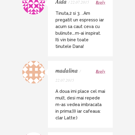
Aida
/ 22.07.2015
Reply
Tinuta,2 si 3. ..Am
pregatit un espresso iar
acum sa caut ceva cu
bulinute….m-ai inspirat.
Iti vin bine toate
tinutele Dana!
madalina
/
Reply
22.07.2015
A doua imi place cel mai
mult, desi mai repede
m-as vedea imbracata
in prima:))) iar cafeaua:
clar Latte:)