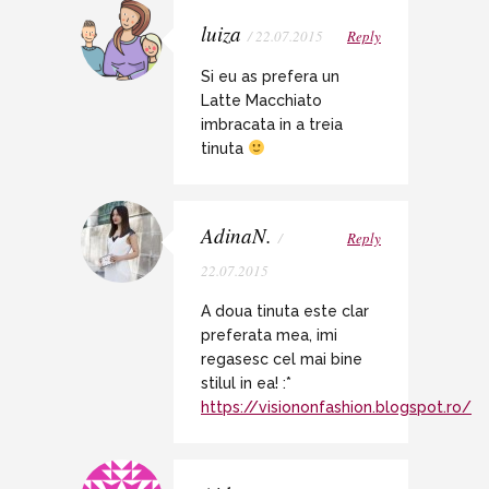
luiza
/ 22.07.2015
Reply
Si eu as prefera un
Latte Macchiato
imbracata in a treia
tinuta
AdinaN.
/
Reply
22.07.2015
A doua tinuta este clar
preferata mea, imi
regasesc cel mai bine
stilul in ea! :*
https://visiononfashion.blogspot.ro/