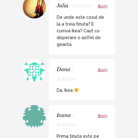
Julia
/ 21.07.2015
Reply
De unde este cosul de
la a treia tinuta? E
cumva Ikea? Caut cu
disperare o astfel de
geanta
Dana
/
Reply
21.07.2015
Da, Ikea
Ioana
/
Reply
21.07.2015
Prima tinuta este pe