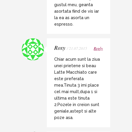
gustul meu, geanta
asortata fiind de vis iar
la ea as asorta un
espresso.
Roxy
/ 21.07.2015
Reply
Chiar acum sunt la ziua
unei prietene si beau
Latte Macchiato care
este preferata
mea.Tinuta 3 imi place
cel mai mult,dupa 1 si
ultima este tinuta
2.Pozele in creion sunt
geniale,astept si alte
poze asa.