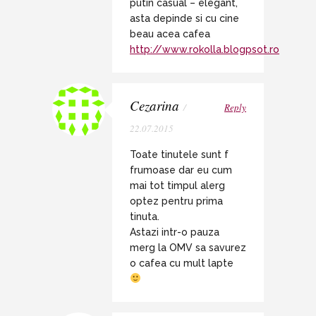
putin casual – elegant,
asta depinde si cu cine
beau acea cafea
http://www.rokolla.blogpsot.ro
Cezarina
/
Reply
22.07.2015
Toate tinutele sunt f
frumoase dar eu cum
mai tot timpul alerg
optez pentru prima
tinuta.
Astazi intr-o pauza
merg la OMV sa savurez
o cafea cu mult lapte