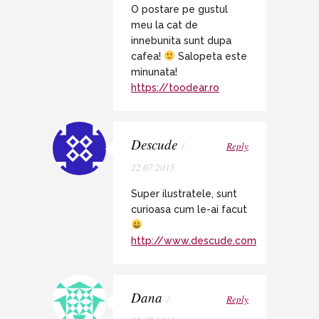
O postare pe gustul
meu la cat de
innebunita sunt dupa
cafea!
Salopeta este
minunata!
https://toodear.ro
Descude
/
Reply
22.07.2015
Super ilustratele, sunt
curioasa cum le-ai facut
http://www.descude.com
Dana
/
Reply