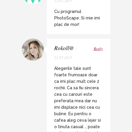
22.07.2015
Cu programul
PhotoScape. Si mie imi
plac de mor!
Rokoll@
/
Reply
22.07.2015
Alegerile tale sunt
foarte frumoase doar
ca imi plac mult cele 2
rochii. Ca sa fiu sincera
cea cu carouri este
preferata mea dar nu
imi displace nici cea cu
buline. Eu pentru o
cafea aleg ceva lejer si
o tinuta casual … poate