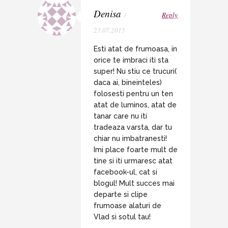
Denisa
/
Reply
23.07.2015
Esti atat de frumoasa, in
orice te imbraci iti sta
super! Nu stiu ce trucuri(
daca ai, bineinteles)
folosesti pentru un ten
atat de luminos, atat de
tanar care nu iti
tradeaza varsta, dar tu
chiar nu imbatranesti!
Imi place foarte mult de
tine si iti urmaresc atat
facebook-ul, cat si
blogul! Mult succes mai
departe si clipe
frumoase alaturi de
Vlad si sotul tau!