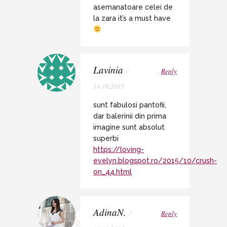
asemanatoare celei de
la zara it’s a must have
Lavinia
/
Reply
14.10.2015
sunt fabulosi pantofii,
dar balerinii din prima
imagine sunt absolut
superbi
https://loving-
evelyn.blogspot.ro/2015/10/crush-
on_44.html
AdinaN.
/
Reply