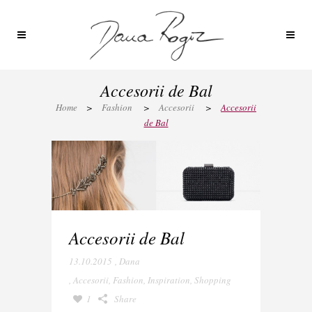
Accesorii de Bal
Home
>
Fashion
>
Accesorii
>
Accesorii
de Bal
Accesorii de Bal
13.10.2015
,
Dana
,
Accesorii
,
Fashion
,
Inspiration
,
Shopping
1
Share