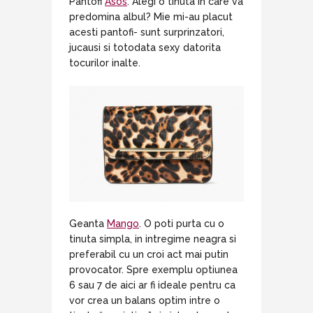
Pantofi
Asos
. Alegi o tinuta in care va
predomina albul? Mie mi-au placut
acesti pantofi- sunt surprinzatori,
jucausi si totodata sexy datorita
tocurilor inalte.
Geanta
Mango
. O poti purta cu o
tinuta simpla, in intregime neagra si
preferabil cu un croi act mai putin
provocator. Spre exemplu optiunea
6 sau 7 de aici ar fi ideale pentru ca
vor crea un balans optim intre o