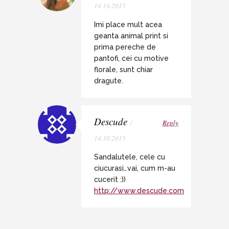
14.10.2015
Imi place mult acea
geanta animal print si
prima pereche de
pantofi, cei cu motive
florale, sunt chiar
dragute.
Descude
/
Reply
14.10.2015
Sandalutele, cele cu
ciucurasi…vai, cum m-au
cucerit :))
http://www.descude.com