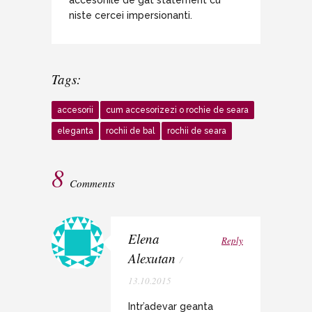
niste cercei impersionanti.
Tags:
accesorii
cum accesorizezi o rochie de seara
eleganta
rochii de bal
rochii de seara
8
Comments
Elena
Reply
Alexutan
/
13.10.2015
Intr’adevar geanta