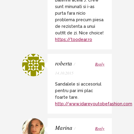
sunt minunati si i-as
purta fara nicio
problema precum piesa
de rezistenta a unui
outfit de zi. Nice choice!
https://toodear.ro
roberta
/
Reply
14.10.2015
Sandalele si accesoriul
pentru par imi plac
foarte tare.
http://www.idareyoutobefashion.com
Marina
/
Reply