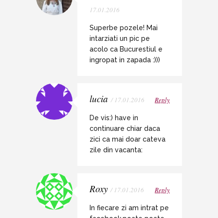
17.01.2016
Superbe pozele! Mai
intarziati un pic pe
acolo ca Bucurestiul e
ingropat in zapada :)))
lucia
/ 17.01.2016
Reply
De vis:) have in
continuare chiar daca
zici ca mai doar cateva
zile din vacanta:
Roxy
/ 17.01.2016
Reply
In fiecare zi am intrat pe