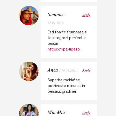
Simona
/
Reply
18.01.2016
Esti foarte frumoasa si
te integrezi perfect in
peisaj!
https://lipa-lipa.ro
Anca
/ 19.01.2016
Reply
Superba rochia! se
potriveste minunat in
peisajul gradinei.
Miu Miu
/
Reply