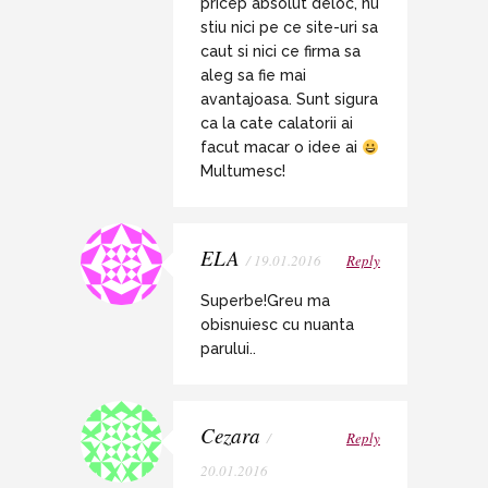
pricep absolut deloc, nu
stiu nici pe ce site-uri sa
caut si nici ce firma sa
aleg sa fie mai
avantajoasa. Sunt sigura
ca la cate calatorii ai
facut macar o idee ai
Multumesc!
ELA
/ 19.01.2016
Reply
Superbe!Greu ma
obisnuiesc cu nuanta
parului..
Cezara
/
Reply
20.01.2016