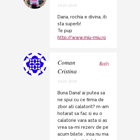
19.01.2016
Dana, rochia e divina, iti
sta superb!
Te pup
http://www.miu-miu.ro
Coman
Reply
Cristina
/
19.01.2016
Buna Dana! ai putea sa
ne spui cu ce firma de
zbor ati calatorit? m-am
hotarat sa fac si eu o
calatorie vara asta si as
vrea sa-mi rezerv de pe
acum bilete , insa nu ma