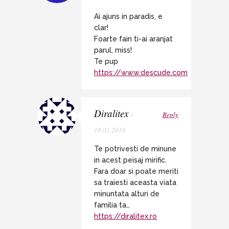
Ai ajuns in paradis, e
clar!
Foarte fain ti-ai aranjat
parul, miss!
Te pup
https://www.descude.com
Diralitex
/
Reply
18.01.2016
Te potrivesti de minune
in acest peisaj mirific.
Fara doar si poate meriti
sa traiesti aceasta viata
minuntata alturi de
familia ta…
https://diralitex.ro