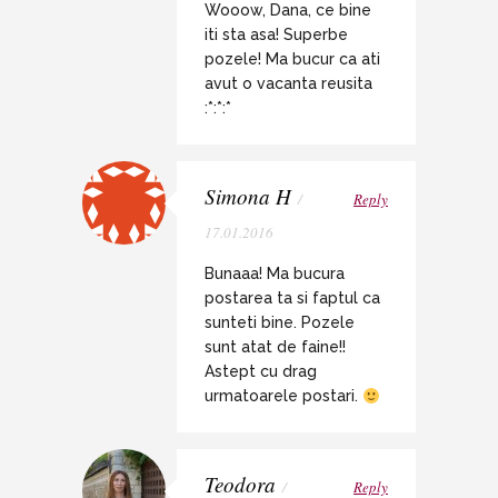
Wooow, Dana, ce bine
iti sta asa! Superbe
pozele! Ma bucur ca ati
avut o vacanta reusita
:*:*:*
Simona H
/
Reply
17.01.2016
Bunaaa! Ma bucura
postarea ta si faptul ca
sunteti bine. Pozele
sunt atat de faine!!
Astept cu drag
urmatoarele postari.
Teodora
/
Reply