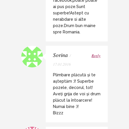
facebook,poate poate
ai pus poze.Sunt
superbe!Astept cu
nerabdare si alte
poze.Drum bun maine
spre Romania.
Sorina
/
Reply
17.01.2016
Plimbare plăcută și te
așteptăm :)! Superbe
pozele, decorul, tot!
Aveți grija de voi și drum
plăcut la întoarcere!
Numai bine :)!
Bizzz