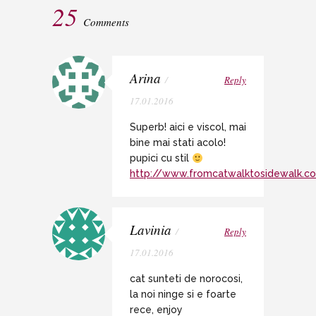
25
Comments
Arina
/
Reply
17.01.2016
Superb! aici e viscol, mai
bine mai stati acolo!
pupici cu stil
http://www.fromcatwalktosidewalk.c
Lavinia
/
Reply
17.01.2016
cat sunteti de norocosi,
la noi ninge si e foarte
rece, enjoy