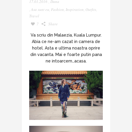
17.01.2016
,
Dana
,
Asa sunt eu
,
Fashion
,
Inspiration
,
Outfits
,
Travel
7
Share
Va scriu din Malaezia, Kuala Lumpur.
Abia ce ne-am cazat in camera de
hotel. Asta e ultima noastra oprire
din vacanta. Mai e foarte putin pana
ne intoarcem…acasa.