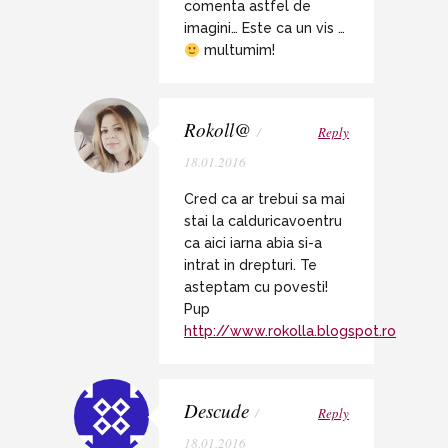
comenta astfel de
imagini… Este ca un vis …
multumim!
Rokoll@
/
Reply
18.01.2016
Cred ca ar trebui sa mai
stai la calduricavoentru
ca aici iarna abia si-a
intrat in drepturi. Te
asteptam cu povesti!
Pup
http://www.rokolla.blogspot.ro
Descude
/
Reply
18.01.2016