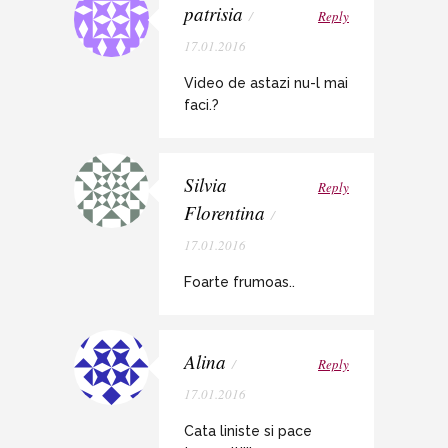
patrisia
/
Reply
17.01.2016
Video de astazi nu-l mai
faci.?
Silvia
Reply
Florentina
/
17.01.2016
Foarte frumoas..
Alina
/
Reply
17.01.2016
Cata liniste si pace