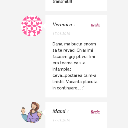
transmiti!!!
Veronica
/
Reply
17.01.2016
Dana, ma bucur enorm
sa te revad! Chiar imi
faceam griji pt voi. Imi
era teama ca s-a
intamplat
ceva….postarea ta m-a
linistit. Vacanta placuta
in continuare….. :*
Mami
/
Reply
17.01.2016