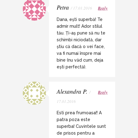
Petra
/ 17.01.2016
Reply
Dana, ești superbă! Te
admir mult! Ador stilul
tău. Ți-aș pune să nu te
schimbi niciodată, dar
știu că dacă o vei face,
va fi numai înspre mai
bine (nu văd cum, deja
ești perfectă).
Alexandra P.
/
Reply
17.01.2016
Esti prea frumoasa!! A
patra poza este
superba! Cuvintele sunt
de prisos pentru a