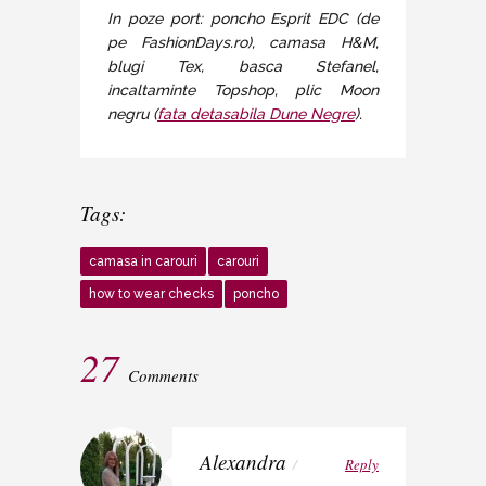
In poze port: poncho Esprit EDC (de
pe FashionDays.ro), camasa H&M,
blugi Tex, basca Stefanel,
incaltaminte Topshop, plic Moon
negru (
fata detasabila Dune Negre
).
Tags:
camasa in carouri
carouri
how to wear checks
poncho
27
Comments
Alexandra
/
Reply