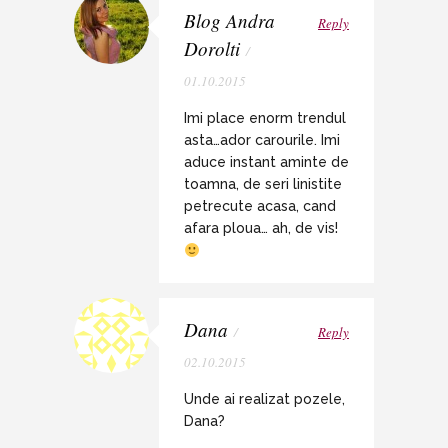
Blog Andra
Reply
Dorolti
/
01.10.2015
Imi place enorm trendul
asta…ador carourile. Imi
aduce instant aminte de
toamna, de seri linistite
petrecute acasa, cand
afara ploua… ah, de vis!
Dana
/
Reply
02.10.2015
Unde ai realizat pozele,
Dana?