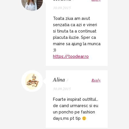
30.09.2015
Toata ziua am avut
senzatia ca azi e vineri
si tinuta ta a continuat
placuta iluzie. Sper ca
maine sa ajung la munca
:))
https://toodear.ro
Alina
/
Reply
30.09.2015
Foarte inspirat outfitul…
de cand urmaresc si eu
un poncho pe fashion
days,ms pt tip