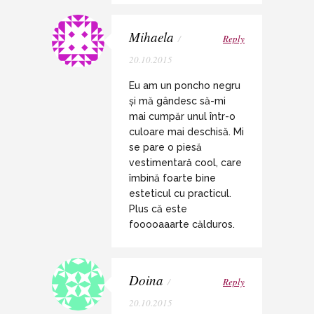
Mihaela
/
Reply
20.10.2015
Eu am un poncho negru
și mă gândesc să-mi
mai cumpăr unul într-o
culoare mai deschisă. Mi
se pare o piesă
vestimentară cool, care
îmbină foarte bine
esteticul cu practicul.
Plus că este
fooooaaarte călduros.
Doina
/
Reply
20.10.2015