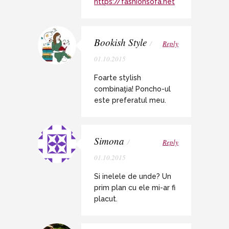
https://fashionsofa.net
Bookish Style
/
Reply
01.10.2015
Foarte stylish
combinaţia! Poncho-ul
este preferatul meu.
Simona
/
Reply
01.10.2015
Si inelele de unde? Un
prim plan cu ele mi-ar fi
placut.