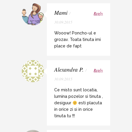
Mami
/
Reply
30.09.2015
Wooow! Poncho-ul e
grozav. Toata tinuta imi
place de fapt
Alexandra P.
/
Reply
30.09.2015
Ce misto sunt locatia,
lumina pozelor si tinuta ,
desiguur
esti placuta
in orice zi si in orice
tinuta tu !!!