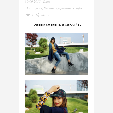
30.09.2015
,
Dana
,
Asa sunt eu
,
Fashion
,
Inspiration
,
Outfits
5
Share
Toamna se numara carourile…