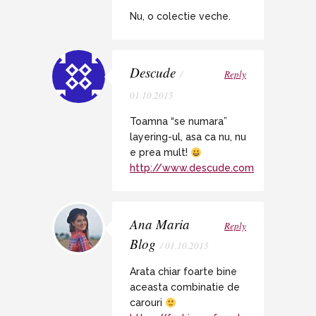
Nu, o colectie veche.
Descude
/
Reply
01.10.2015
Toamna “se numara”
layering-ul, asa ca nu, nu
e prea mult!
http://www.descude.com
Ana Maria
Reply
Blog
/ 01.10.2015
Arata chiar foarte bine
aceasta combinatie de
carouri