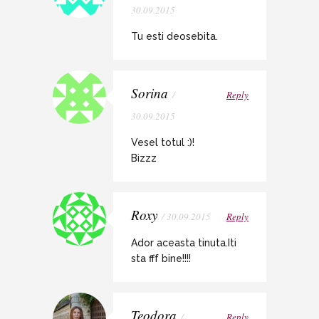
30.09.2015
Tu esti deosebita.
Sorina
/
Reply
30.09.2015
Vesel totul :)!
Bizzz
Roxy
/ 30.09.2015
Reply
Ador aceasta tinuta.Iti
sta fff bine!!!!
Teodora
/
Reply