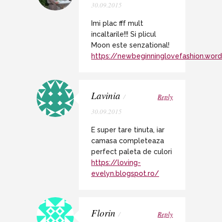
30.09.2015
Imi plac fff mult
incaltarile!!! Si plicul
Moon este senzational!
https://newbeginninglovefashion.wor
Lavinia
/
Reply
30.09.2015
E super tare tinuta, iar
camasa completeaza
perfect paleta de culori
https://loving-
evelyn.blogspot.ro/
Florin
/
Reply