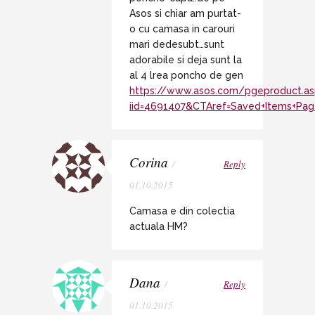
Asos si chiar am purtat-
o cu camasa in carouri
mari dedesubt…sunt
adorabile si deja sunt la
al 4 lrea poncho de gen
https://www.asos.com/pgeproduct.as
iid=4691407&CTAref=Saved+Items+Pa
Corina
/
Reply
01.10.2015
Camasa e din colectia
actuala HM?
Dana
/
Reply
01.10.2015