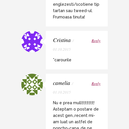
englezesti/scotiene tip
tartan sau tweed-ul.
Frumoasa tinuta!
Cristina
/
Reply
01.10.2015
*carourile
camelia
/
Reply
01.10.2015
Nu e prea mullttttttt!
Asteptam o postare de
acest gen…recent mi-
am luat un astfel de
poncho-capa..de pe