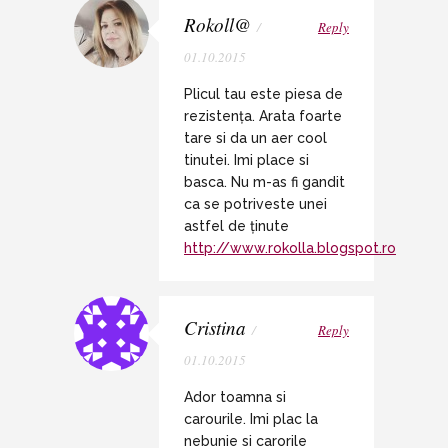
Rokoll@
/
Reply
01.10.2015
Plicul tau este piesa de
rezistența. Arata foarte
tare si da un aer cool
tinutei. Imi place si
basca. Nu m-as fi gandit
ca se potriveste unei
astfel de ținute
http://www.rokolla.blogspot.ro
Cristina
/
Reply
01.10.2015
Ador toamna si
carourile. Imi plac la
nebunie si carorile