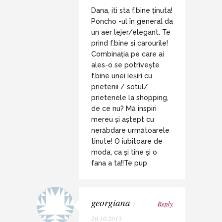
Dana, iti sta f.bine ținuta!
Poncho -ul în general da
un aer lejer/elegant. Te
prind f.bine și carourile!
Combinația pe care ai
ales-o se potrivește
f.bine unei ieșiri cu
prietenii / sotul/
prietenele la shopping,
de ce nu? Mă inspiri
mereu și aștept cu
nerăbdare următoarele
tinute! O iubitoare de
moda, ca și tine și o
fana a ta!!Te pup
georgiana
/
Reply
20.10.2015