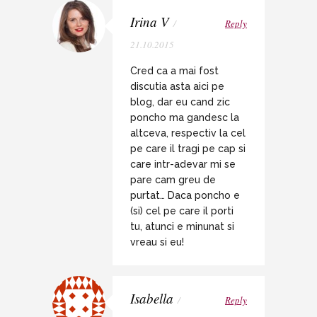
Irina V
/
Reply
21.10.2015
Cred ca a mai fost
discutia asta aici pe
blog, dar eu cand zic
poncho ma gandesc la
altceva, respectiv la cel
pe care il tragi pe cap si
care intr-adevar mi se
pare cam greu de
purtat… Daca poncho e
(si) cel pe care il porti
tu, atunci e minunat si
vreau si eu!
Isabella
/
Reply