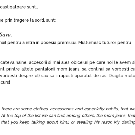
 castigatoare sunt…
 prin tragere la sorti, sunt:
Savu.
mail pentru a intra in posesia premiului. Multumesc tuturor pentru
 cateva haine, accesorii si mai ales obiceiuri pe care noi le avem s
t printre altele pantalonii mom jeans, sa continui sa vorbesti c
a vorbesti despre el) sau sa ii rapesti aparatul de ras. Dragile mel
curs!
is there are some clothes, accessories and especially habits, that w
At the top of the list we can find, among others, the mom jeans, tha
r that you keep talking about him), or stealing his razor. My darlin