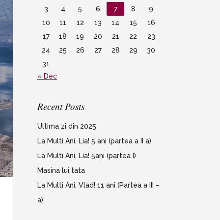
3
4
5
6
7
8
9
10
11
12
13
14
15
16
17
18
19
20
21
22
23
24
25
26
27
28
29
30
31
« Dec
Recent Posts
Ultima zi din 2025
La Multi Ani, Lia! 5 ani (partea a II a)
La Multi Ani, Lia! 5ani (partea I)
Masina lui tata
La Multi Ani, Vlad! 11 ani (Partea a III –
a)