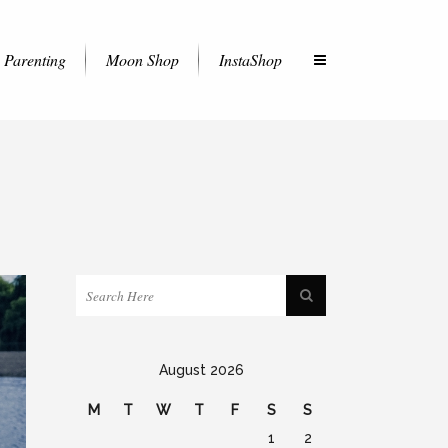
Parenting
Moon Shop
InstaShop
August 2026
M
T
W
T
F
S
S
1
2