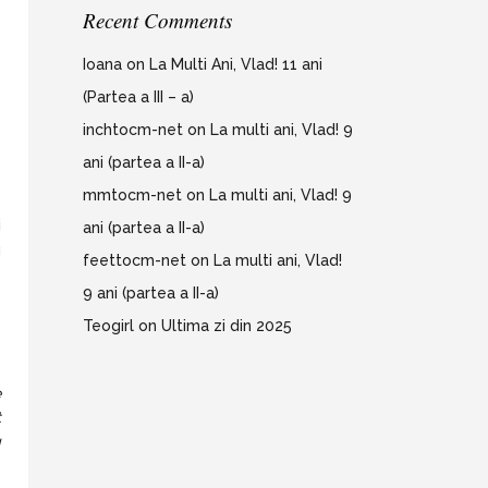
Recent Comments
Ioana
on
La Multi Ani, Vlad! 11 ani
(Partea a III – a)
inchtocm-net
on
La multi ani, Vlad! 9
ani (partea a II-a)
mmtocm-net
on
La multi ani, Vlad! 9
i
ani (partea a II-a)
u
feettocm-net
on
La multi ani, Vlad!
e
9 ani (partea a II-a)
Teogirl
on
Ultima zi din 2025
e
t
g