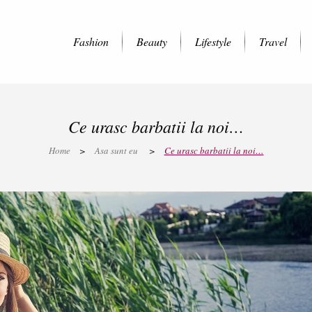
Fashion
Beauty
Lifestyle
Travel
Ce urasc barbatii la noi…
Home
>
Asa sunt eu
>
Ce urasc barbatii la noi…