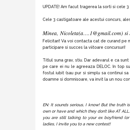
UPDATE! Am facut tragerea la sorti si cele 3
Cele 3 castigatoare ale acestui concurs, alese
Minea, Nicoleta(a…
.1@gmail.com
)
si 
Felicitari! Va voi contacta cat de curand pe 
participare si succes la viitoare concursuri!
Titlul suna grav, stiu. Dar adevarul e ca sunt
pe care ei nu le agreeaza DELOC. In top sun
fostul iubit (sau pur si simplu sa continui s
doamne si domnisoare, va invit la un nou con
EN: It sounds serious, I know! But the truth 
own or have and which they don’t like AT ALL. 
you are still talking to your ex boyfriend (o
ladies, I invite you to a new contest!