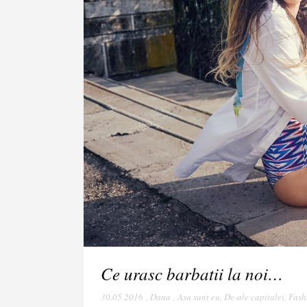
Ce urasc barbatii la noi…
30.05.2016
,
Dana
,
Asa sunt eu
,
De-ale capitalei
,
Fash