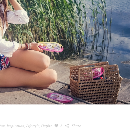
ion
,
Inspiration
,
Lifestyle
,
Outfits
2
Share