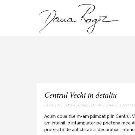
Centrul Vechi in detaliu
21.01.2011
,
Dana
,
Colaje
,
De-ale capitalei
,
Street Sty
Acum doua zile m-am plimbat prin Centrul Vech
am intalnit-o intamplator pe prietena mea Al
preferate de antichitati si decoratiuni interi