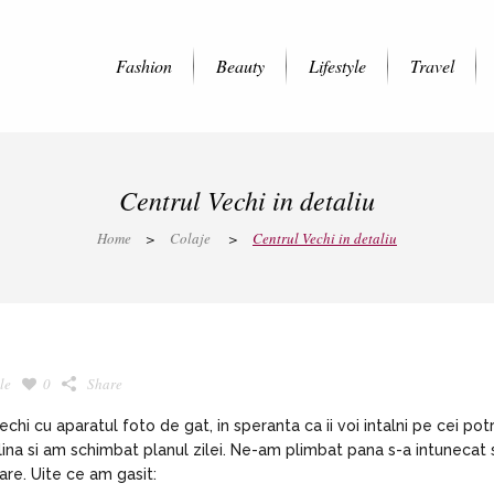
Fashion
Beauty
Lifestyle
Travel
Centrul Vechi in detaliu
Home
>
Colaje
>
Centrul Vechi in detaliu
le
0
Share
i cu aparatul foto de gat, in speranta ca ii voi intalni pe cei potr
ina si am schimbat planul zilei. Ne-am plimbat pana s-a intunecat 
oare. Uite ce am gasit: