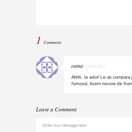
1
Comment
oana
/ 21.05.2011
Ahhh… le ador! Le-as cumpara p
fumosul. Avem nevoie de frumos 
Leave a Comment