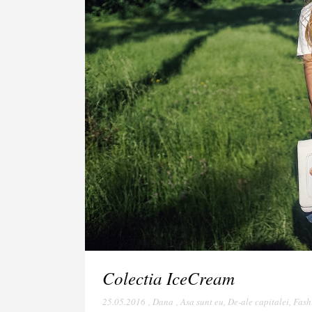
Colectia IceCream
25.05.2016
,
Dana
,
Asa sunt eu
,
De-ale capitalei
,
Fash