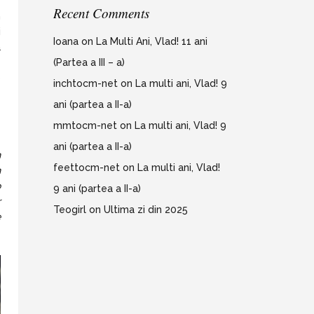
Recent Comments
n
i
Ioana
on
La Multi Ani, Vlad! 11 ani
a
(Partea a III – a)
e
o
inchtocm-net
on
La multi ani, Vlad! 9
ani (partea a II-a)
mmtocm-net
on
La multi ani, Vlad! 9
ani (partea a II-a)
n
feettocm-net
on
La multi ani, Vlad!
n
o
9 ani (partea a II-a)
r
Teogirl
on
Ultima zi din 2025
e