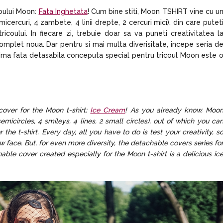
coului Moon:
Fata Inghetata
! Cum bine stiti, Moon TSHIRT vine cu u
icercuri, 4 zambete, 4 linii drepte, 2 cercuri mici), din care putet
ricoului. In fiecare zi, trebuie doar sa va puneti creativitatea l
complet noua. Dar pentru si mai multa diverisitate, incepe seria d
ima fata detasabila conceputa special pentru tricoul Moon este 
over for the Moon t-shirt:
Ice Cream
! As you already know, Moo
micircles, 4 smileys, 4 lines, 2 small circles), out of which you ca
the t-shirt. Every day, all you have to do is test your creativity, s
 face. But, for even more diversity, the detachable covers series fo
ble cover created especially for the Moon t-shirt is a delicious ic