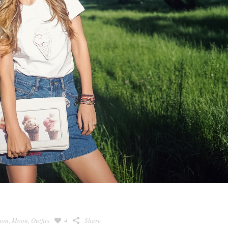
ion
,
Moon
,
Outfits
4
Share