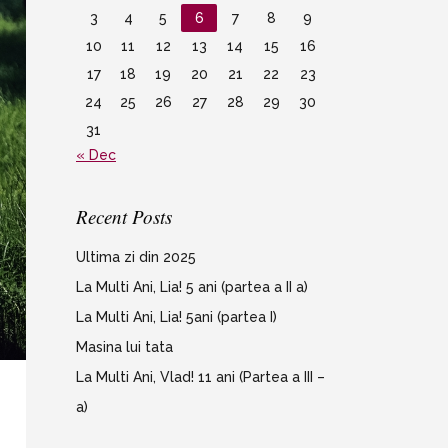
3
4
5
6
7
8
9
10
11
12
13
14
15
16
17
18
19
20
21
22
23
24
25
26
27
28
29
30
31
« Dec
Recent Posts
Ultima zi din 2025
La Multi Ani, Lia! 5 ani (partea a II a)
La Multi Ani, Lia! 5ani (partea I)
Masina lui tata
La Multi Ani, Vlad! 11 ani (Partea a III –
a)