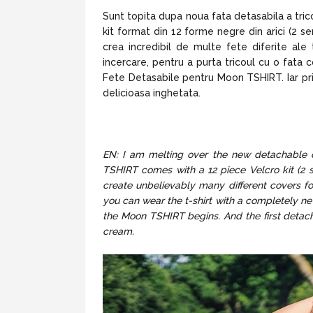
Sunt topita dupa noua fata detasabila a tri
kit format din 12 forme negre din arici (2 sem
crea incredibil de multe fete diferite ale t
incercare, pentru a purta tricoul cu o fata 
Fete Detasabile pentru Moon TSHIRT. Iar pr
delicioasa inghetata.
EN: I am melting over the new detachable c
TSHIRT comes with a 12 piece Velcro kit (2 se
create unbelievably many different covers for 
you can wear the t-shirt with a completely new
the Moon TSHIRT begins. And the first detacha
cream.