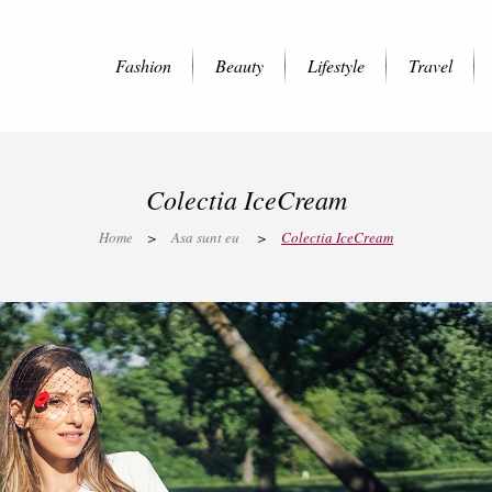
Fashion
Beauty
Lifestyle
Travel
Colectia IceCream
Home
>
Asa sunt eu
>
Colectia IceCream