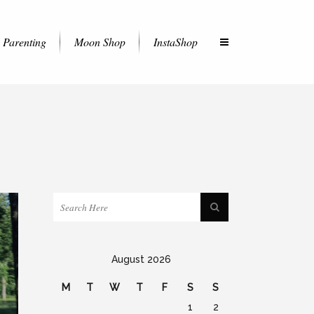
Parenting
Moon Shop
InstaShop
August 2026
M
T
W
T
F
S
S
1
2