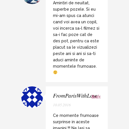
Amintiri de neuitat,
superbe pozele. Si eu
mi-am spus ca atunci
cand voi avea un copil,
voi incerca sa-l filmez si
sa-i fac poze cat de
des pot, pentru ca este
placut sa le vizualizezi
peste ani si ani si sa-ti
aduci aminte de
momentele frumoase.
FromParisWithLove
Reply
/
10.05.2016
Ce momente frumoase
surprinse in aceste
imagini !!! Ne lasi sa