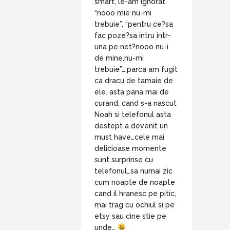
smart, le-am ignorat.
“nooo mie nu-mi
trebuie”, “pentru ce?sa
fac poze?sa intru intr-
una pe net?nooo nu-i
de mine,nu-mi
trebuie”….parca am fugit
ca dracu de tamaie de
ele. asta pana mai de
curand, cand s-a nascut
Noah si telefonul asta
destept a devenit un
must have…cele mai
delicioase momente
sunt surprinse cu
telefonul…sa numai zic
cum noapte de noapte
cand il hranesc pe pitic,
mai trag cu ochiul si pe
etsy sau cine stie pe
unde…