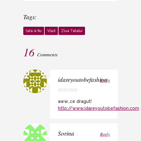
Tags:
tata si fiu
Vlad
Ziua Tatalui
16
Comments
idareyoutobefashion
Reply
/
08.05.2016
aww…ce dragut!
http://www.idareyoutobefashion.com
Sorina
/
Reply