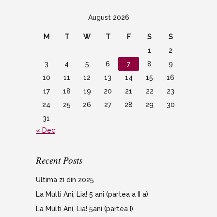
August 2026
M
T
W
T
F
S
S
1
2
3
4
5
6
7
8
9
10
11
12
13
14
15
16
17
18
19
20
21
22
23
24
25
26
27
28
29
30
31
« Dec
Recent Posts
Ultima zi din 2025
La Multi Ani, Lia! 5 ani (partea a II a)
La Multi Ani, Lia! 5ani (partea I)