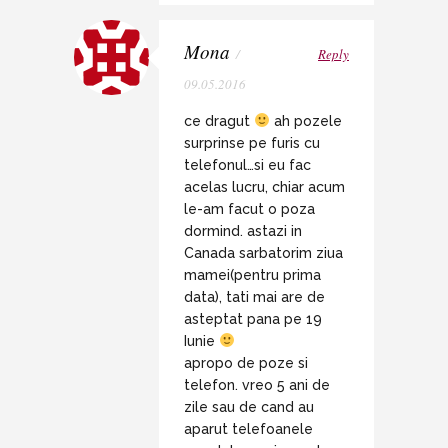
Mona
/
Reply
09.05.2016
ce dragut
ah pozele
surprinse pe furis cu
telefonul…si eu fac
acelas lucru, chiar acum
le-am facut o poza
dormind. astazi in
Canada sarbatorim ziua
mamei(pentru prima
data), tati mai are de
asteptat pana pe 19
Iunie
apropo de poze si
telefon. vreo 5 ani de
zile sau de cand au
aparut telefoanele