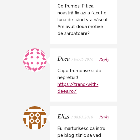
Ce frumos! Pitica
noastră fix azi a facut o
luna de când s-a născut.
Am avut doua motive
de sărbătoare?.
Deea
/ 08.05.2016
Reply
Clipe frumoase si de
nepretuit!
https://trend-with-
deea.ro/
Eliza
/ 08.05.2016
Reply
Eu marturisesc ca intru
pe blog zilnic sa vad