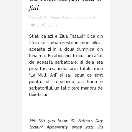
fiul
08.05.2016
,
Dana
,
Asa sunt eu
,
Lifestyle
2
Share
Stiati ca azi e Ziua Tatalui? Cica din
201o se sarbatoreste in mod oficial
aceasta zi in a doua duminica din
luna mai. Eu abia anul trecut am aflat
de aceasta sarbatoare, si deja era
prea tarziu sa ii mai urez tatalui meu
“La Multi Ani” si sa-i spun ce simt
pentru el. In schimb, azi Radu e
sarbatoritul, un tatic tare mandru de
baietii lui.
EN: Did you know it’s Father’s Day
today? Apparently since 2010 it’s