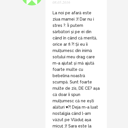
08.05.2016
La noi pe afară este
ziua mamei :)! Dar nu i
stres ?. Îi putem
sărbători și pe ei din
când în când că merită,
orice ar fi ?! Și eu îi
mulțumesc din inimă
sotului meu drag care
m-a ajutat și mă ajută
foarte multe cu
bebelina noastră
scumpă. Sunt foarte
multe de zis, DE CE? așa
că doar îi spun
mulțumesc că ne ești
alături ♥️?! Deja m-a luat
nostalgia când l-am
văzut pe Vlăduț așa
micuț :)! Sara este la