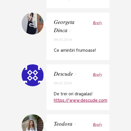
Georgeta
Reply
Dinca
/
09.05.2016
Ce amintiri frumoase!
Descude
/
Reply
09.05.2016
De trei ori dragalas!
https://www.descude.com
Teodora
/
Reply