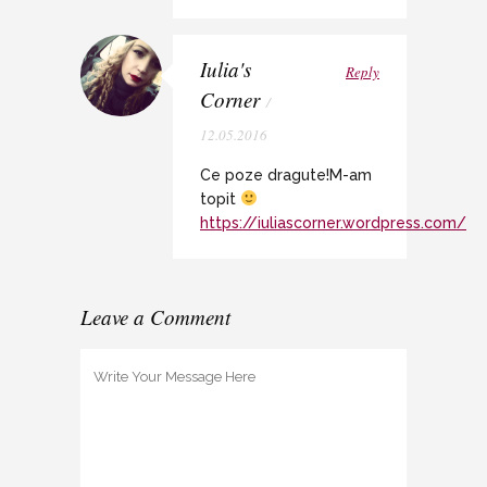
Iulia's
Reply
Corner
/
12.05.2016
Ce poze dragute!M-am
topit
https://iuliascorner.wordpress.com/
Leave a Comment