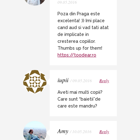
09.05.2016
Poza din Praga este
excelenta! :)) Imi place
cand aud si vad tati atat
de implicate in
cresterea copiilor.
Thumbs up for them!
https://toodear.ro
iupii
/ 09.05.2016
Reply
Aveti mai multi copii?
Care sunt “baietii”de
care este mandru?
Amy
/ 10.05.2016
Reply