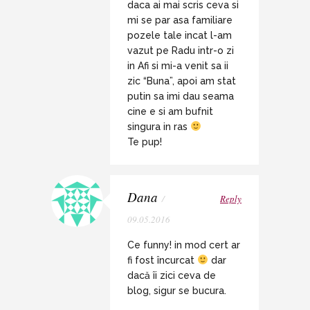
daca ai mai scris ceva si
mi se par asa familiare
pozele tale incat l-am
vazut pe Radu intr-o zi
in Afi si mi-a venit sa ii
zic “Buna”, apoi am stat
putin sa imi dau seama
cine e si am bufnit
singura in ras
Te pup!
Dana
/
Reply
09.05.2016
Ce funny! in mod cert ar
fi fost încurcat
dar
dacă îi zici ceva de
blog, sigur se bucura.