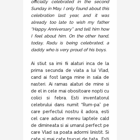
officially celebrated in the second
Sunday in May. I only found about this
celebration last year, and it was
already too late to wish my father
“Happy Anniversary” and tell him how
I feel about him. On the other hand,
today, Radu is being celebrated, a
daddy who is very proud of his boys.
Ai stiut sa imi fii alaturi inca de la
prima secunda de viata a lui Vlad,
cand ai fost langa mine in sala de
nasteri. Ai ramas alaturi de mine si
de el in cele mai obositoare nopti cu
colici si febra. Esti inventatorul
celebrului dans numit “Rum-pa” pe
care perfectul nostru il adora, esti
cel care aduce mereu laptele cald
de dimineata si ai umarul perfect pe
care Vlad sa poata adormi linistit. Si
cate si mai cate trucuri de tata… Esti