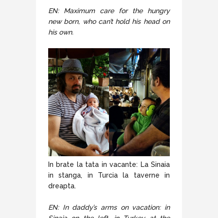
EN: Maximum care for the hungry
new born, who can’t hold his head on
his own.
In brate la tata in vacante: La Sinaia
in stanga, in Turcia la taverne in
dreapta.
EN: In daddy’s arms on vacation: in
Sinaia on the left, in Turkey at the