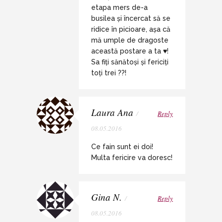
etapa mers de-a
busilea și încercat să se
ridice în picioare, așa că
mă umple de dragoste
această postare a ta ♥️!
Sa fiți sănătoși și fericiți
toți trei ??!
Laura Ana
/
Reply
08.05.2016
Ce fain sunt ei doi!
Multa fericire va doresc!
Gina N.
/
Reply
08.05.2016