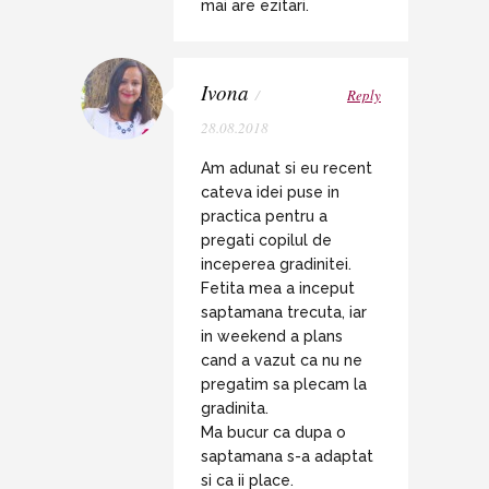
mai are ezitari.
Ivona
/
Reply
28.08.2018
Am adunat si eu recent
cateva idei puse in
practica pentru a
pregati copilul de
inceperea gradinitei.
Fetita mea a inceput
saptamana trecuta, iar
in weekend a plans
cand a vazut ca nu ne
pregatim sa plecam la
gradinita.
Ma bucur ca dupa o
saptamana s-a adaptat
si ca ii place.