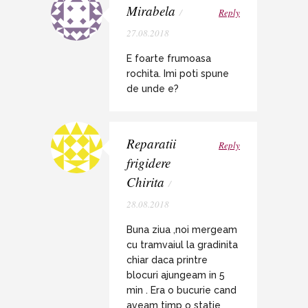
Mirabela
/
Reply
27.08.2018
E foarte frumoasa
rochita. Imi poti spune
de unde e?
Reparatii
Reply
frigidere
Chirita
/
28.08.2018
Buna ziua ,noi mergeam
cu tramvaiul la gradinita
chiar daca printre
blocuri ajungeam in 5
min . Era o bucurie cand
aveam timp o statie