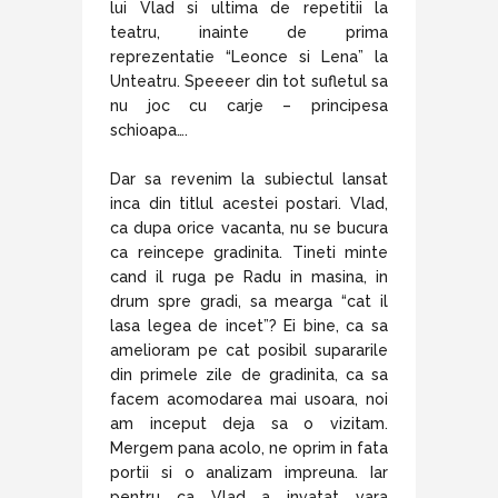
lui Vlad si ultima de repetitii la
teatru, inainte de prima
reprezentatie “Leonce si Lena” la
Unteatru. Speeeer din tot sufletul sa
nu joc cu carje – principesa
schioapa….
Dar sa revenim la subiectul lansat
inca din titlul acestei postari. Vlad,
ca dupa orice vacanta, nu se bucura
ca reincepe gradinita. Tineti minte
cand il ruga pe Radu in masina, in
drum spre gradi, sa mearga “cat il
lasa legea de incet”? Ei bine, ca sa
amelioram pe cat posibil supararile
din primele zile de gradinita, ca sa
facem acomodarea mai usoara, noi
am inceput deja sa o vizitam.
Mergem pana acolo, ne oprim in fata
portii si o analizam impreuna. Iar
pentru ca Vlad a invatat vara