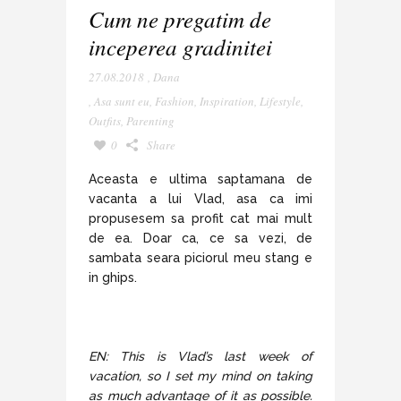
Cum ne pregatim de
inceperea gradinitei
27.08.2018
,
Dana
,
Asa sunt eu
,
Fashion
,
Inspiration
,
Lifestyle
,
Outfits
,
Parenting
0
Share
Aceasta e ultima saptamana de
vacanta a lui Vlad, asa ca imi
propusesem sa profit cat mai mult
de ea. Doar ca, ce sa vezi, de
sambata seara piciorul meu stang e
in ghips.
EN: This is Vlad’s last week of
vacation, so I set my mind on taking
as much advantage of it as possible.