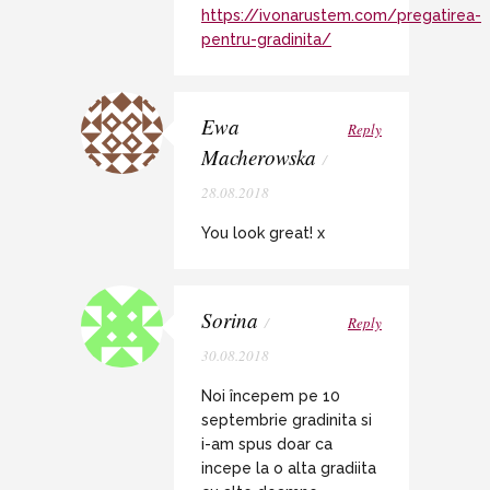
https://ivonarustem.com/pregatirea-
pentru-gradinita/
Ewa
Reply
Macherowska
/
28.08.2018
You look great! x
Sorina
/
Reply
30.08.2018
Noi începem pe 10
septembrie gradinita si
i-am spus doar ca
incepe la o alta gradiita